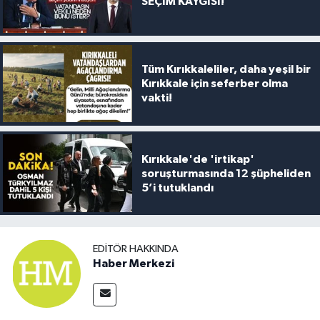
SEÇİM KAYGISI!
Tüm Kırıkkaleliler, daha yeşil bir
Kırıkkale için seferber olma
vakti!
Kırıkkale'de 'irtikap'
soruşturmasında 12 şüpheliden
5’i tutuklandı
EDITÖR HAKKINDA
Haber Merkezi