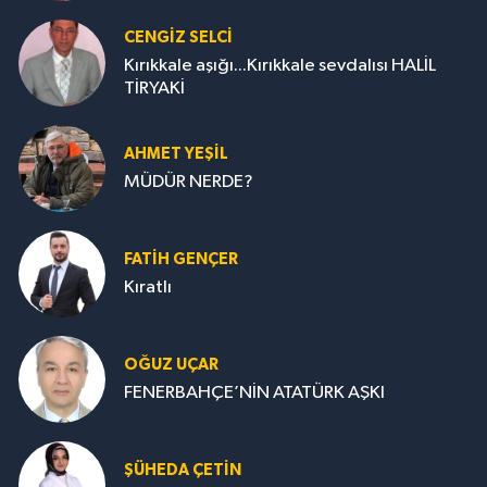
CENGİZ SELCİ
Kırıkkale aşığı...Kırıkkale sevdalısı HALİL
TİRYAKİ
AHMET YEŞİL
MÜDÜR NERDE?
FATIH GENÇER
Kıratlı
OĞUZ UÇAR
FENERBAHÇE’NİN ATATÜRK AŞKI
ŞÜHEDA ÇETİN