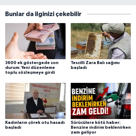
Bunlar da ilginizi çekebilir
3600 ek göstergede son
Tescilli Zara Balı sağımı
durum: Yeni düzenleme
başladı
toplu sözleşmeye girdi
Kadınların çörek otu hasadı
Sürücülere kötü haber:
başladı
Benzine indirim beklenirken
zam geliyor