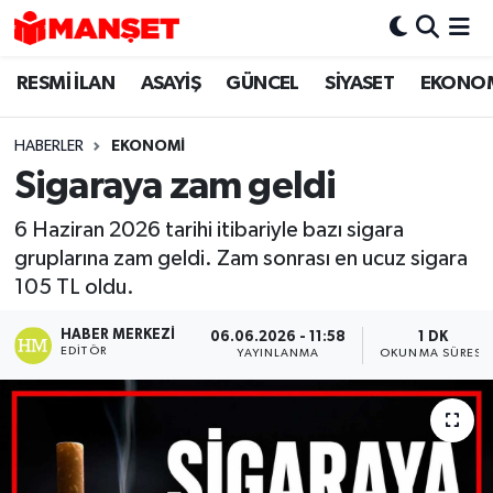
RESMİ İLAN
ASAYİŞ
GÜNCEL
SİYASET
EKONO
Hava Durumu
Trafik Durumu
HABERLER
EKONOMİ
Sigaraya zam geldi
Süper Lig Puan Durumu ve Fikstür
6 Haziran 2026 tarihi itibariyle bazı sigara
Tüm Manşetler
gruplarına zam geldi. Zam sonrası en ucuz sigara
105 TL oldu.
Son Dakika Haberleri
HABER MERKEZI
06.06.2026 - 11:58
1 DK
EDITÖR
YAYINLANMA
OKUNMA SÜRESI
Haber Arşivi