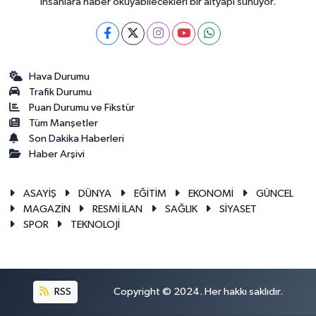
insanlara haber okuyabilecekleri bir altyapı sunuyor.
Hava Durumu
Trafik Durumu
Puan Durumu ve Fikstür
Tüm Manşetler
Son Dakika Haberleri
Haber Arşivi
ASAYİŞ
DÜNYA
EĞİTİM
EKONOMİ
GÜNCEL
MAGAZİN
RESMİ İLAN
SAĞLIK
SİYASET
SPOR
TEKNOLOJİ
RSS
Copyright © 2024. Her hakkı saklıdır.