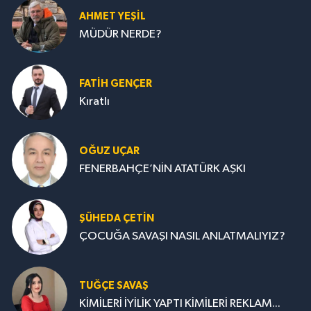
AHMET YEŞİL
MÜDÜR NERDE?
FATIH GENÇER
Kıratlı
OĞUZ UÇAR
FENERBAHÇE’NİN ATATÜRK AŞKI
ŞÜHEDA ÇETİN
ÇOCUĞA SAVAŞI NASIL ANLATMALIYIZ?
TUĞÇE SAVAŞ
KİMİLERİ İYİLİK YAPTI KİMİLERİ REKLAM...