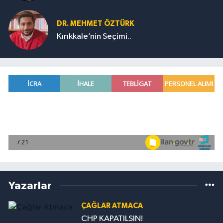
DR. MEHMET ÖZTÜRK
Kırıkkale’nin Seçimi..
Yazarlar
ÇAĞLAR ATMACA
CHP KAPATILSIN!