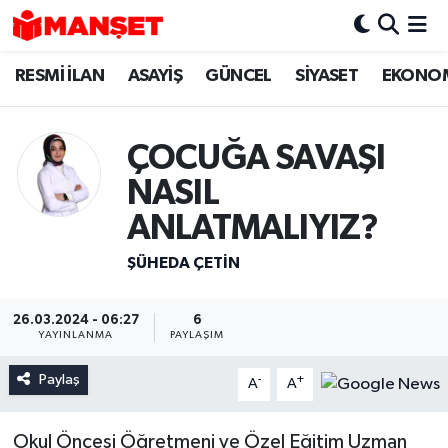
RESMİ İLAN
ASAYİŞ
GÜNCEL
SİYASET
EKONO
Hava Durumu
Trafik Durumu
ÇOCUĞA SAVAŞI
Süper Lig Puan Durumu ve Fikstür
NASIL
ANLATMALIYIZ?
Tüm Manşetler
ŞÜHEDA ÇETİN
Son Dakika Haberleri
26.03.2024 - 06:27
6
Haber Arşivi
YAYINLANMA
PAYLAŞIM
Paylaş
-
+
A
A
Okul Öncesi Öğretmeni ve Özel Eğitim Uzman