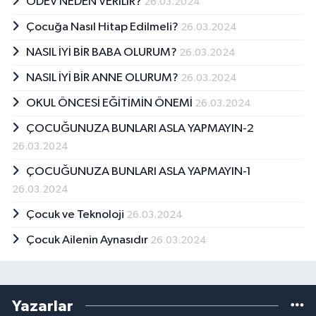
ÖDEV NEDEN VERİLİR?
26.03.2024
Çocuğa Nasıl Hitap Edilmeli?
26.03.2024
NASIL İYİ BİR BABA OLURUM?
26.03.2024
NASIL İYİ BİR ANNE OLURUM?
26.03.2024
OKUL ÖNCESİ EĞİTİMİN ÖNEMİ
26.03.2024
ÇOCUĞUNUZA BUNLARI ASLA YAPMAYIN-2
26.03.2024
ÇOCUĞUNUZA BUNLARI ASLA YAPMAYIN-1
26.03.2024
Çocuk ve Teknoloji
26.03.2024
Çocuk Ailenin Aynasıdır
26.03.2024
Yazarlar