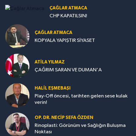
ÇAĞLAR ATMACA
CHP KAPATILSIN!
ÇAĞLAR ATMACA
KOPYALA YAPIŞTIR SİYASET
ATILA YILMAZ
ÇAĞRIM SARAN VE DUMAN'A
HALIL EŞMEBAŞI
Play-Off öncesi, tarihten gelen sese kulak
verin!
OP. DR. NECIP SEFA ÖZDEN
Rinoplasti: Görünüm ve Sağlığın Buluşma
Noktası