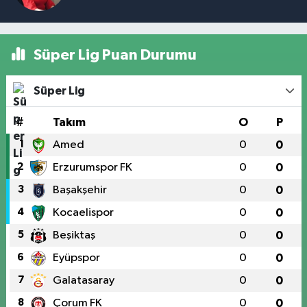
Süper Lig Puan Durumu
Süper Lig
#
Takım
O
P
1
Amed
0
0
2
Erzurumspor FK
0
0
3
Başakşehir
0
0
4
Kocaelispor
0
0
5
Beşiktaş
0
0
6
Eyüpspor
0
0
7
Galatasaray
0
0
8
Çorum FK
0
0