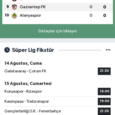
9
Gaziantep FK
0
0
10
Alanyaspor
0
0
Detaylar için tıklayın
Süper Lig Fikstür
14 Ağustos, Cuma
Galatasaray - Çorum FK
21:30
15 Ağustos, Cumartesi
Konyaspor - Rizespor
19:00
Kasımpaşa - Trabzonspor
19:00
Gençlerbirliği S.K. - Fenerbahçe
21:30