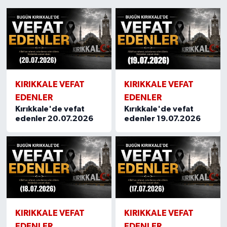
1
2
3
4
5
6
7
8
9
10
11
12
13
14
15
KIRIKKALE VEFAT
KIRIKKALE VEFAT
EDENLER
EDENLER
Kırıkkale'de vefat
Kırıkkale'de vefat
edenler 20.07.2026
edenler 19.07.2026
KIRIKKALE VEFAT
KIRIKKALE VEFAT
EDENLER
EDENLER