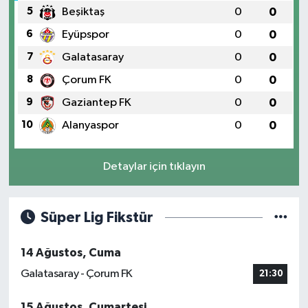
5
Beşiktaş
0
0
6
Eyüpspor
0
0
7
Galatasaray
0
0
8
Çorum FK
0
0
9
Gaziantep FK
0
0
10
Alanyaspor
0
0
Detaylar için tıklayın
Süper Lig Fikstür
14 Ağustos, Cuma
Galatasaray - Çorum FK
21:30
15 Ağustos, Cumartesi