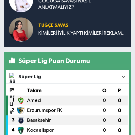
ÇOCUĞA SAVAŞI NASIL
ANLATMALIYIZ?
TUĞÇE SAVAŞ
KİMİLERİ İYİLİK YAPTI KİMİLERİ REKLAM...
Süper Lig Puan Durumu
Süper Lig
#
Takım
O
P
1
Amed
0
0
2
Erzurumspor FK
0
0
3
Başakşehir
0
0
4
Kocaelispor
0
0