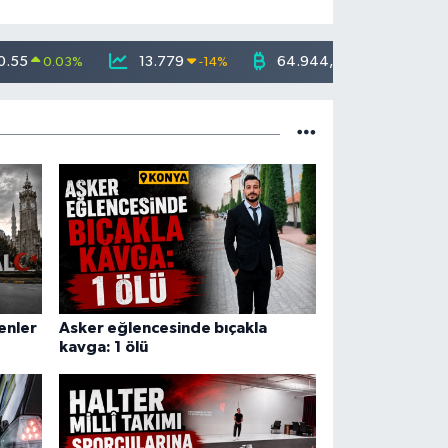
0.55
13.779
64.944,08
0.03
%
-14
%
-0.18
%
enler
Asker eğlencesinde bıçakla
kavga: 1 ölü