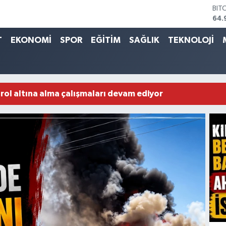
DO
47,
EU
55,
T
EKONOMİ
SPOR
EĞİTİM
SAĞLIK
TEKNOLOJİ
STE
64,
GRA
666
BİS
trol altına alma çalışmaları devam ediyor
13.
BIT
64.