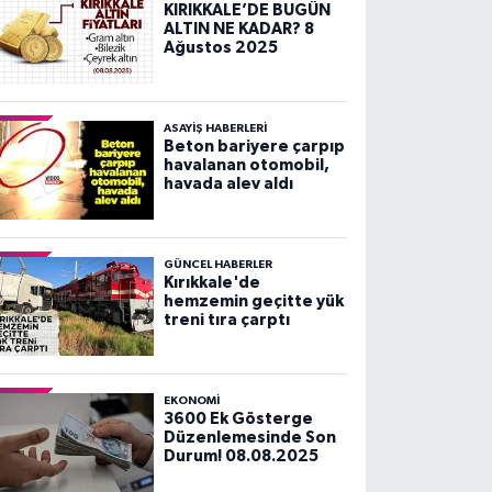
KIRIKKALE’DE BUGÜN
ALTIN NE KADAR? 8
Ağustos 2025
ASAYİŞ HABERLERİ
Beton bariyere çarpıp
havalanan otomobil,
havada alev aldı
GÜNCEL HABERLER
Kırıkkale'de
hemzemin geçitte yük
treni tıra çarptı
EKONOMİ
3600 Ek Gösterge
Düzenlemesinde Son
Durum! 08.08.2025