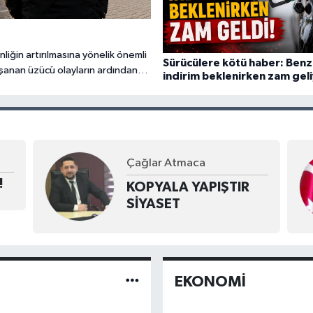
liğin artırılmasına yönelik önemli
Sürücülere kötü haber: Benz
aşanan üzücü olayların ardından,
indirim beklenirken zam gel
enlik personeli istihdam edilmesi
Çağlar Atmaca
!
KOPYALA YAPIŞTIR
SİYASET
EKONOMİ