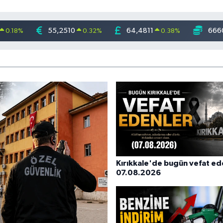
55,2510
64,4811
666
0.18
%
0.32
%
0.38
%
Kırıkkale'de bugün vefat ed
07.08.2026