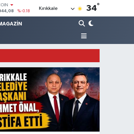
°
LAR
34
Kırıkkale
7436
%0.18
RO
2510
%0.32
MAGAZİN
RLİN
4811
%0.38
M ALTIN
0.55
%0.03
T100
779
%-14
COIN
944,08
%-0.18