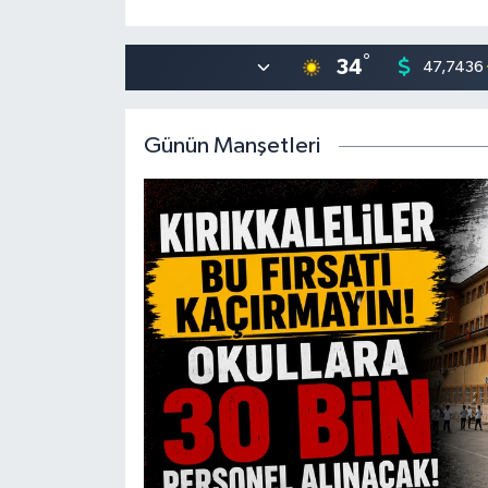
°
34
47,7436
Günün Manşetleri