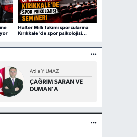
ine
Halter Millî Takımı sporcularına
iyor
Kırıkkale'de spor psikolojisi
semineri
Atila YILMAZ
ÇAĞRIM SARAN VE
DUMAN'A