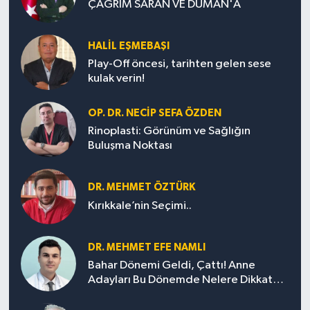
ÇAĞRIM SARAN VE DUMAN'A
HALIL EŞMEBAŞI
Play-Off öncesi, tarihten gelen sese
kulak verin!
OP. DR. NECIP SEFA ÖZDEN
Rinoplasti: Görünüm ve Sağlığın
Buluşma Noktası
DR. MEHMET ÖZTÜRK
Kırıkkale’nin Seçimi..
DR. MEHMET EFE NAMLI
Bahar Dönemi Geldi, Çattı! Anne
Adayları Bu Dönemde Nelere Dikkat
Etmeli?