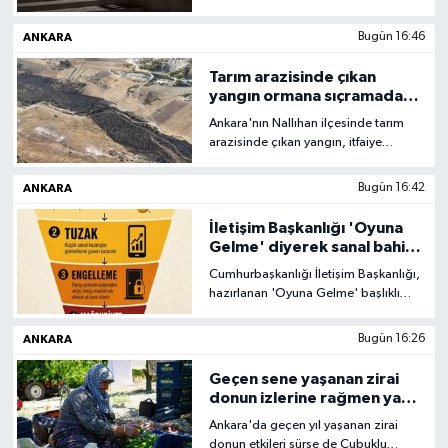
kişi yaralandı. Yaralılardan birinin
durumunun ağır olduğu öğrenilirken,
ANKARA
Bugün 16:46
olay yerinden motosikletle kaçan
şüpheli, bir ara sokakta yakalanarak
Tarım arazisinde çıkan
gözaltına alındı.
yangın ormana sıçramadan
söndürüldü
Ankara'nın Nallıhan ilçesinde tarım
arazisinde çıkan yangın, itfaiye
ekipleri ve vatandaşların
müdahalesiyle ormana sıçramadan
ANKARA
Bugün 16:42
söndürüldü.
İletişim Başkanlığı 'Oyuna
Gelme' diyerek sanal bahis
ve kumar tehlikesine dikkat
Cumhurbaşkanlığı İletişim Başkanlığı,
çekti
hazırlanan 'Oyuna Gelme' başlıklı
video, görsel ve infografiklerle sanal
kumar ve bahis faaliyetlerinin
ANKARA
Bugün 16:26
oluşturduğu tehlikeye dikkat çekti.
Geçen sene yaşanan zirai
donun izlerine rağmen yaz
armudu hasadı başladı: 200
Ankara'da geçen yıl yaşanan zirai
ton rekolte bekleniyor
donun etkileri sürse de Çubuklu