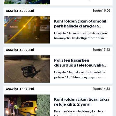
üreticiler, yaz armudunda hasada
başladı.
ASAYİŞ HABERLERİ
Bugün 16:06
Kontrolden çıkan otomobil
park halindeki araçlara
çarptı: 3 araçta hasar oluştu
Eskişehir'de sürücüsünün direksiyon
hakimiyetini kaybettiği otomobilin
park halindeki araçlara çarpması
sonucu meydana gelen kazada 3
ASAYİŞ HABERLERİ
Bugün 15:22
araçta maddi hasar oluştu.
Polisten kaçarken
düşürdüğü telefonu yakayı
ele verdi, ehliyetsiz
Eskişehir'de plakasız motosiklet ile
sürücüye 88 bin TL ceza
polisin 'dur' ihtarına uymayan ve
kesildi
aracını bırakıp yaya olarak kaçarken
düşürdüğü cep telefonundan kimliği
ASAYİŞ HABERLERİ
Bugün 14:53
tespit edilerek şahsa 88 bin 500 TL
idari para cezası kesildi.
Kontrolden çıkan ticari taksi
refüje çıktı: 2 yaralı
Karaman'da kontrolden çıkan ticari