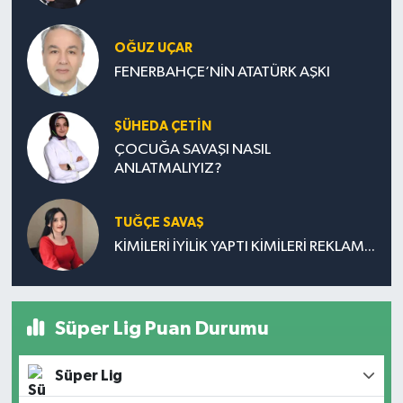
OĞUZ UÇAR
FENERBAHÇE’NİN ATATÜRK AŞKI
ŞÜHEDA ÇETİN
ÇOCUĞA SAVAŞI NASIL
ANLATMALIYIZ?
TUĞÇE SAVAŞ
KİMİLERİ İYİLİK YAPTI KİMİLERİ REKLAM...
Süper Lig Puan Durumu
Süper Lig