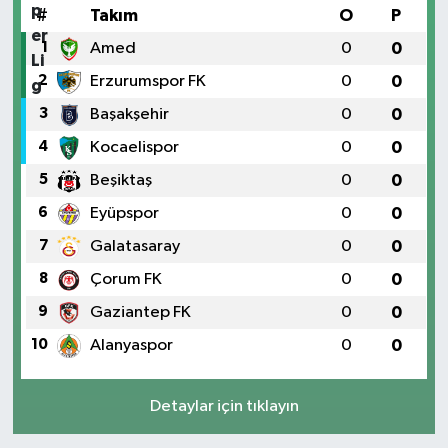
#
Takım
O
P
1
Amed
0
0
2
Erzurumspor FK
0
0
3
Başakşehir
0
0
4
Kocaelispor
0
0
5
Beşiktaş
0
0
6
Eyüpspor
0
0
7
Galatasaray
0
0
8
Çorum FK
0
0
9
Gaziantep FK
0
0
10
Alanyaspor
0
0
Detaylar için tıklayın