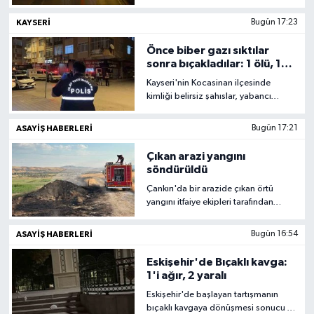
çalışma yaptığı sırada karşı şeritte
KAYSERI
Bugün 17:23
maddi hasarlı bir kaza daha meydana
geldi.
Önce biber gazı sıktılar
sonra bıçakladılar: 1 ölü, 1
yaralı
Kayseri'nin Kocasinan ilçesinde
kimliği belirsiz şahıslar, yabancı
uyruklu 2 kişiye biber gazı sıktıktan
sonra bıçakla saldırdı. Olayda ağır
ASAYİŞ HABERLERİ
Bugün 17:21
yaralanan 1 kişi kaldırıldığı hastanede
hayatını kaybederken, 1 kişi hafif
Çıkan arazi yangını
yaralandı.
söndürüldü
Çankırı'da bir arazide çıkan örtü
yangını itfaiye ekipleri tarafından
söndürüldü.
ASAYİŞ HABERLERİ
Bugün 16:54
Eskişehir'de Bıçaklı kavga:
1'i ağır, 2 yaralı
Eskişehir'de başlayan tartışmanın
bıçaklı kavgaya dönüşmesi sonucu 2