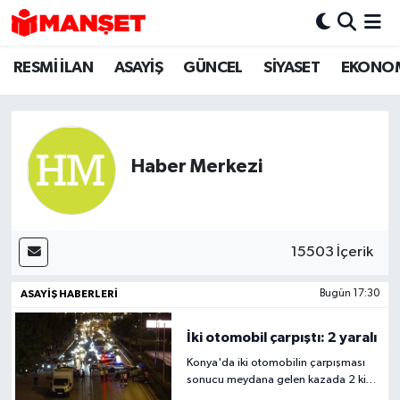
RESMİ İLAN
ASAYİŞ
GÜNCEL
SİYASET
EKONO
Hava Durumu
Trafik Durumu
Süper Lig Puan Durumu ve Fikstür
Haber Merkezi
Tüm Manşetler
Son Dakika Haberleri
15503 İçerik
Haber Arşivi
ASAYİŞ HABERLERİ
Bugün 17:30
İki otomobil çarpıştı: 2 yaralı
Konya'da iki otomobilin çarpışması
sonucu meydana gelen kazada 2 kişi
yaralandı. Polis ekipleri olay yerinde