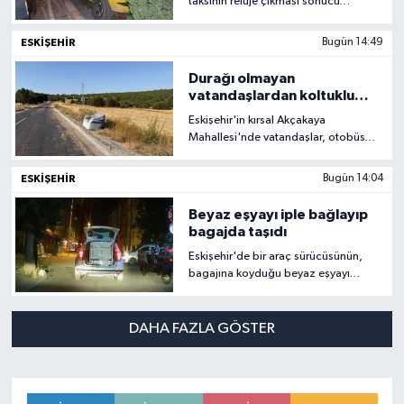
taksinin refüje çıkması sonucu
meydana gelen kazada 2 kişi
yaralandı.
ESKIŞEHIR
Bugün 14:49
Durağı olmayan
vatandaşlardan koltuklu
çözüm
Eskişehir'in kırsal Akçakaya
Mahallesi'nde vatandaşlar, otobüs
durağı olmaması nedeniyle çareyi yol
kenarına eski bir koltuk koymakta
ESKIŞEHIR
Bugün 14:04
buldu.
Beyaz eşyayı iple bağlayıp
bagajda taşıdı
Eskişehir'de bir araç sürücüsünün,
bagajına koyduğu beyaz eşyayı
sadece iple bağlayarak trafikte
seyretmesi araç kamerasına yansıdı.
DAHA FAZLA GÖSTER