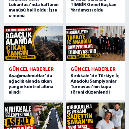
Lokantası'nda haftanın
TİMBİR Genel Başkan
menüsü belli oldu: İşte
Yardımcısı oldu
o menü
GÜNCEL HABERLER
GÜNCEL HABERLER
Aşağımahmutlar'da
Kırıkkale'de Türkiye İç
ağaçlık alanda çıkan
Anadolu Şampiyonlar
yangın kontrol altına
Turnuvası'nın kupa
alındı
töreni düzenlendi