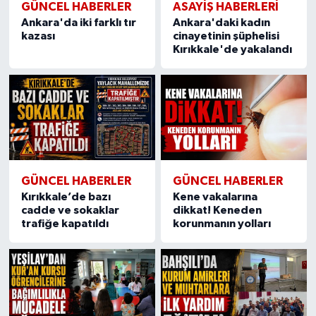
GÜNCEL HABERLER
ASAYİŞ HABERLERİ
Ankara'da iki farklı tır
Ankara'daki kadın
kazası
cinayetinin şüphelisi
Kırıkkale'de yakalandı
GÜNCEL HABERLER
GÜNCEL HABERLER
Kırıkkale’de bazı
Kene vakalarına
cadde ve sokaklar
dikkat! Keneden
trafiğe kapatıldı
korunmanın yolları