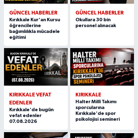
GÜNCEL HABERLER
GÜNCEL HABERLER
Kırıkkale Kur'an Kursu
Okullara 30 bin
öğrencilerine
personel alınacak
bağımlılıkla mücadele
eğitimi
KIRIKKALE VEFAT
KIRIKKALE
Halter Millî Takımı
EDENLER
sporcularına
Kırıkkale'de bugün
Kırıkkale'de spor
vefat edenler
psikolojisi semineri
07.08.2026