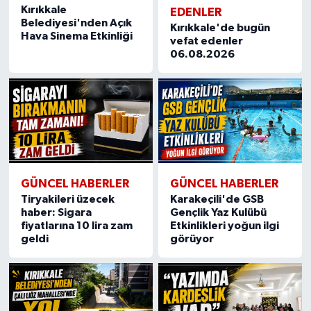
Kırıkkale
EDENLER
Belediyesi'nden Açık
Kırıkkale'de bugün
Hava Sinema Etkinliği
vefat edenler
06.08.2026
GÜNCEL HABERLER
GÜNCEL HABERLER
Tiryakileri üzecek
Karakeçili'de GSB
haber: Sigara
Gençlik Yaz Kulübü
fiyatlarına 10 lira zam
Etkinlikleri yoğun ilgi
geldi
görüyor