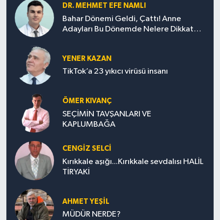
DR. MEHMET EFE NAMLI
Bahar Dönemi Geldi, Çattı! Anne
Adayları Bu Dönemde Nelere Dikkat
Etmeli?
YENER KAZAN
TikTok’a 23 yıkıcı virüsü insanı
ÖMER KIVANÇ
SEÇİMİN TAVŞANLARI VE
KAPLUMBAĞA
CENGİZ SELCİ
Kırıkkale aşığı...Kırıkkale sevdalısı HALİL
TİRYAKİ
AHMET YEŞİL
MÜDÜR NERDE?