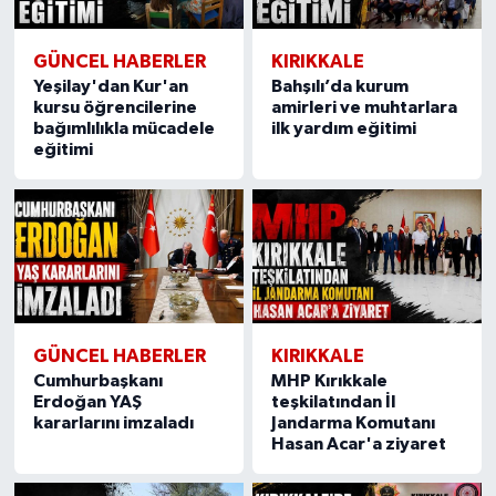
GÜNCEL HABERLER
KIRIKKALE
Yeşilay'dan Kur'an
Bahşılı’da kurum
kursu öğrencilerine
amirleri ve muhtarlara
bağımlılıkla mücadele
ilk yardım eğitimi
eğitimi
GÜNCEL HABERLER
KIRIKKALE
Cumhurbaşkanı
MHP Kırıkkale
Erdoğan YAŞ
teşkilatından İl
kararlarını imzaladı
Jandarma Komutanı
Hasan Acar'a ziyaret