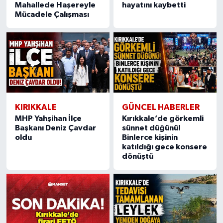
Mahallede Haşereyle
hayatını kaybetti
Mücadele Çalışması
KIRIKKALE
GÜNCEL HABERLER
MHP Yahşihan İlçe
Kırıkkale’de görkemli
Başkanı Deniz Çavdar
sünnet düğünü!
oldu
Binlerce kişinin
katıldığı gece konsere
dönüştü