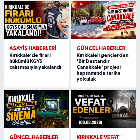
ASAYİŞ HABERLERİ
GÜNCEL HABERLER
Kırıkkale’de firari
Kırıkkaleli gençlerden
hükümlü KGYS
'Bir Destandır
çalışmasıyla yakalandı
Çanakkale' projesi
kapsamında tarihe
yolculuk
GÜNCEL HABERLER
KIRIKKALE VEFAT