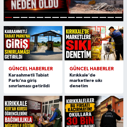
1
2
3
4
5
6
7
8
9
10
11
12
13
14
15
GÜNCEL HABERLER
GÜNCEL HABERLER
Karaahmetli Tabiat
Kırıkkale’de
Parkı’na giriş
marketlere sıkı
sınırlaması getirildi
denetim