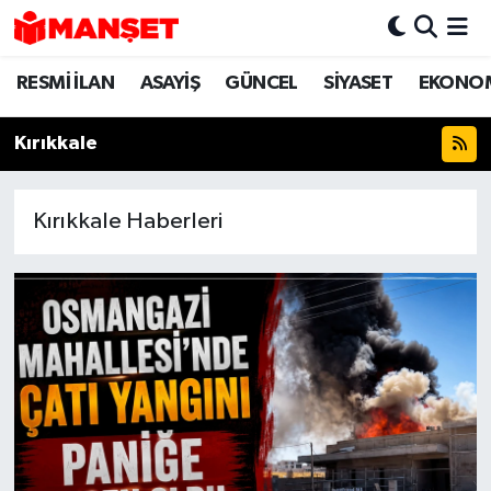
RESMİ İLAN
ASAYİŞ
GÜNCEL
SİYASET
EKONO
Hava Durumu
Trafik Durumu
Kırıkkale
Süper Lig Puan Durumu ve Fikstür
Kırıkkale Haberleri
Tüm Manşetler
Son Dakika Haberleri
Haber Arşivi