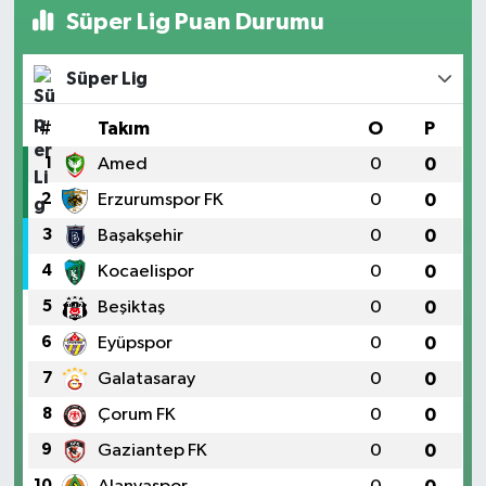
Süper Lig Puan Durumu
Süper Lig
#
Takım
O
P
1
Amed
0
0
2
Erzurumspor FK
0
0
3
Başakşehir
0
0
4
Kocaelispor
0
0
5
Beşiktaş
0
0
6
Eyüpspor
0
0
7
Galatasaray
0
0
8
Çorum FK
0
0
9
Gaziantep FK
0
0
10