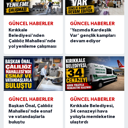
GÜNCEL HABERLER
GÜNCEL HABERLER
Kırıkkale
'Yazımda Kardeşlik
Belediyesi'nden
Var' gençlik kampları
Çalılıöz Mahallesi'nde
devam ediyor
yol yenileme çalışması
GÜNCEL HABERLER
GÜNCEL HABERLER
Başkan Önal, Çalılıöz
Kırıkkale Belediyesi,
Mahallesi'nde esnaf
34 cenazeyi hava
ve vatandaşlarla
yoluyla memleketine
buluştu
ulaştırdı