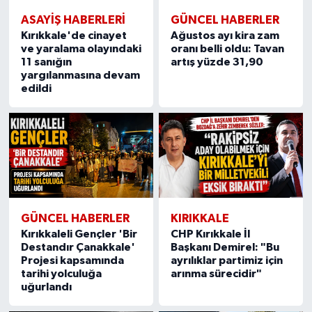
ASAYİŞ HABERLERİ
GÜNCEL HABERLER
Kırıkkale'de cinayet
Ağustos ayı kira zam
ve yaralama olayındaki
oranı belli oldu: Tavan
11 sanığın
artış yüzde 31,90
yargılanmasına devam
edildi
GÜNCEL HABERLER
KIRIKKALE
Kırıkkaleli Gençler 'Bir
CHP Kırıkkale İl
Destandır Çanakkale'
Başkanı Demirel: "Bu
Projesi kapsamında
ayrılıklar partimiz için
tarihi yolculuğa
arınma sürecidir"
uğurlandı