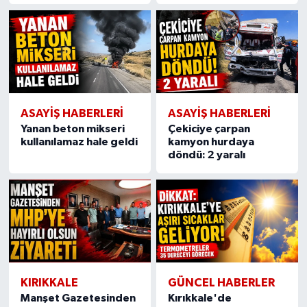
ASAYİŞ HABERLERİ
ASAYİŞ HABERLERİ
Yanan beton mikseri
Çekiciye çarpan
kullanılamaz hale geldi
kamyon hurdaya
döndü: 2 yaralı
KIRIKKALE
GÜNCEL HABERLER
Manşet Gazetesinden
Kırıkkale'de