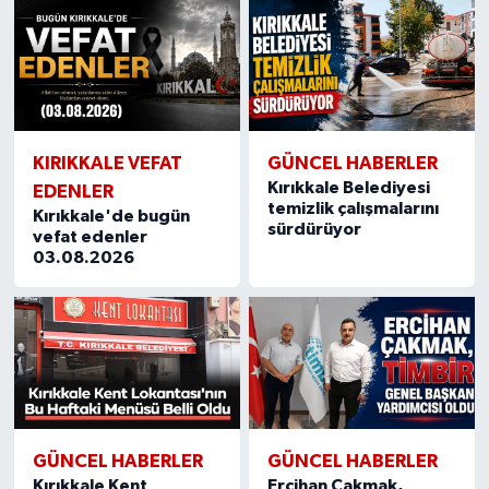
KIRIKKALE VEFAT
GÜNCEL HABERLER
Kırıkkale Belediyesi
EDENLER
temizlik çalışmalarını
Kırıkkale'de bugün
sürdürüyor
vefat edenler
03.08.2026
GÜNCEL HABERLER
GÜNCEL HABERLER
Kırıkkale Kent
Ercihan Çakmak,