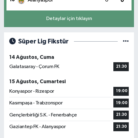
Alanyaspor
0
0
Detaylar için tıklayın
Süper Lig Fikstür
14 Ağustos, Cuma
Galatasaray - Çorum FK
21:30
15 Ağustos, Cumartesi
Konyaspor - Rizespor
19:00
Kasımpaşa - Trabzonspor
19:00
Gençlerbirliği S.K. - Fenerbahçe
21:30
Gaziantep FK - Alanyaspor
21:30