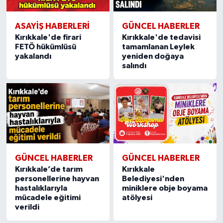
ASAYİŞ HABERLERİ
GÜNCEL HABERLER
Kırıkkale'de firari
Kırıkkale'de tedavisi
FETÖ hükümlüsü
tamamlanan Leylek
yakalandı
yeniden doğaya
salındı
GÜNCEL HABERLER
GÜNCEL HABERLER
Kırıkkale’de tarım
Kırıkkale
personellerine hayvan
Belediyesi'nden
hastalıklarıyla
miniklere obje boyama
mücadele eğitimi
atölyesi
verildi