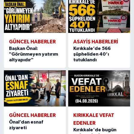
GÜNCEL HABERLER
ASAYİŞ HABERLERİ
Başkan Önal:
Kırıkkale’de 566
"Görünmeyen yatırım
şüpheliden 40’ı
altyapıdır"
tutuklandı
GÜNCEL HABERLER
KIRIKKALE VEFAT
Önal’dan esnaf
EDENLER
ziyareti
Kırıkkale'de bugün