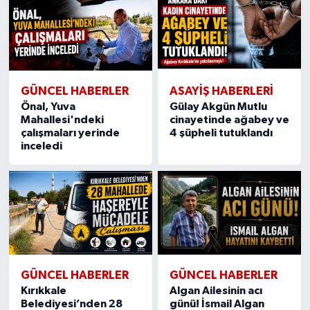
GÜNCEL HABERLER
ASAYİŞ HABERLERİ
Önal, Yuva
Gülay Akgün Mutlu
Mahallesi'ndeki
cinayetinde ağabey ve
çalışmaları yerinde
4 şüpheli tutuklandı
inceledi
GÜNCEL HABERLER
GÜNCEL HABERLER
Kırıkkale
Algan Ailesinin acı
Belediyesi’nden 28
günü! İsmail Algan