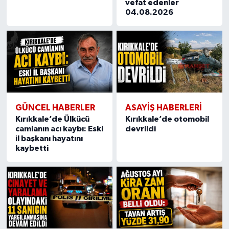
vefat edenler
04.08.2026
GÜNCEL HABERLER
ASAYİŞ HABERLERİ
Kırıkkale’de Ülkücü
Kırıkkale’de otomobil
camianın acı kaybı: Eski
devrildi
il başkanı hayatını
kaybetti