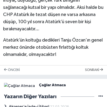
ihtiyaç duyduğu, gerçek Türk Birliğinin
sağlanacağı kutsal bir yapı olmalıdır. Aksi halde bu
CHP Atatürk ile tezat düşen ne varsa arkasına
düşüp, 100 yıl sonra Atatürk’ü seven bir kişi
bırakmayacaktır…
Atatürk’ün koltuğu dedikleri Tanju Özcan’ın genel
merkez önünde otobüsten fırlattığı koltuk
olmamalıdır, olmayacaktır!
ÖNCEKI
SONRAKI
Çağlar Atmaca
Yazarın Diğer Yazıları
Akşener’e İade-i İtibar!
22.05.2026