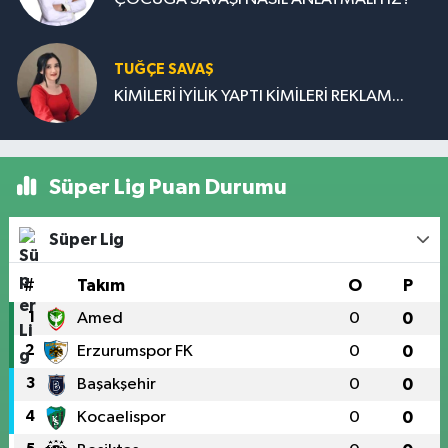
TUĞÇE SAVAŞ
KİMİLERİ İYİLİK YAPTI KİMİLERİ REKLAM...
Süper Lig Puan Durumu
Süper Lig
#
Takım
O
P
1
Amed
0
0
2
Erzurumspor FK
0
0
3
Başakşehir
0
0
4
Kocaelispor
0
0