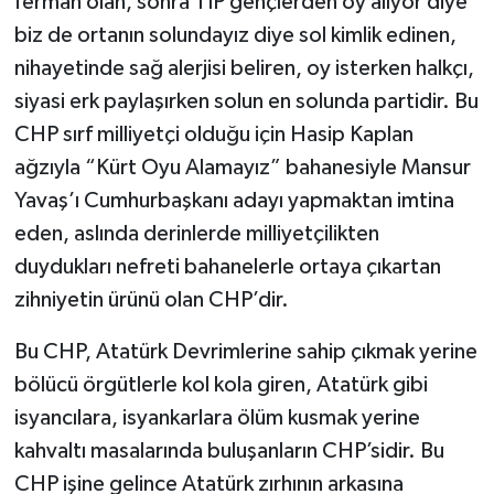
ferman olan, sonra TİP gençlerden oy alıyor diye
biz de ortanın solundayız diye sol kimlik edinen,
nihayetinde sağ alerjisi beliren, oy isterken halkçı,
siyasi erk paylaşırken solun en solunda partidir. Bu
CHP sırf milliyetçi olduğu için Hasip Kaplan
ağzıyla “Kürt Oyu Alamayız” bahanesiyle Mansur
Yavaş’ı Cumhurbaşkanı adayı yapmaktan imtina
eden, aslında derinlerde milliyetçilikten
duydukları nefreti bahanelerle ortaya çıkartan
zihniyetin ürünü olan CHP’dir.
Bu CHP, Atatürk Devrimlerine sahip çıkmak yerine
bölücü örgütlerle kol kola giren, Atatürk gibi
isyancılara, isyankarlara ölüm kusmak yerine
kahvaltı masalarında buluşanların CHP’sidir. Bu
CHP işine gelince Atatürk zırhının arkasına