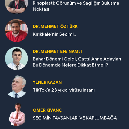
Rinoplasti: Görünüm ve Sağlığın Buluşma
Noktası
DR. MEHMET ÖZTÜRK
Kırıkkale’nin Seçimi..
DR. MEHMET EFE NAMLI
Bahar Dönemi Geldi, Çattı! Anne Adayları
Bu Dönemde Nelere Dikkat Etmeli?
YENER KAZAN
TikTok’a 23 yıkıcı virüsü insanı
ÖMER KIVANÇ
SEÇİMİN TAVŞANLARI VE KAPLUMBAĞA