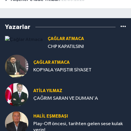
Yazarlar
ÇAĞLAR ATMACA
CHP KAPATILSIN!
ÇAĞLAR ATMACA
KOPYALA YAPIŞTIR SİYASET
ATILA YILMAZ
ÇAĞRIM SARAN VE DUMAN'A
HALIL EŞMEBAŞI
Play-Off öncesi, tarihten gelen sese kulak
verin!