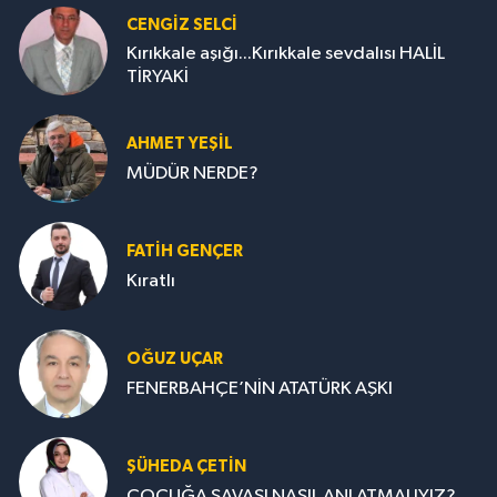
CENGİZ SELCİ
Kırıkkale aşığı...Kırıkkale sevdalısı HALİL
TİRYAKİ
AHMET YEŞİL
MÜDÜR NERDE?
FATIH GENÇER
Kıratlı
OĞUZ UÇAR
FENERBAHÇE’NİN ATATÜRK AŞKI
ŞÜHEDA ÇETİN
ÇOCUĞA SAVAŞI NASIL ANLATMALIYIZ?