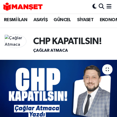
RESMİ İLAN
ASAYİŞ
GÜNCEL
SİYASET
EKONO
Hava Durumu
Trafik Durumu
CHP KAPATILSIN!
Süper Lig Puan Durumu ve Fikstür
ÇAĞLAR ATMACA
Tüm Manşetler
Son Dakika Haberleri
Haber Arşivi