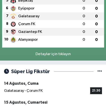
5
Beşiktaş
0
0
6
Eyüpspor
0
0
7
Galatasaray
0
0
8
Çorum FK
0
0
9
Gaziantep FK
0
0
10
Alanyaspor
0
0
Detaylar için tıklayın
Süper Lig Fikstür
14 Ağustos, Cuma
Galatasaray - Çorum FK
21:30
15 Ağustos, Cumartesi