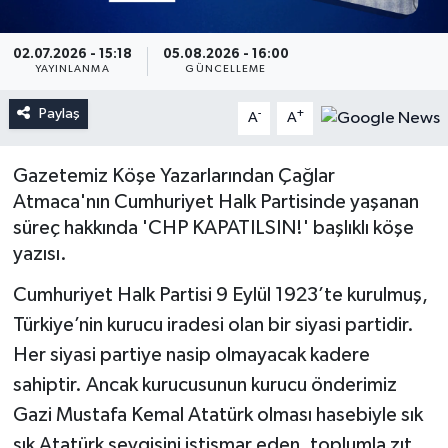
02.07.2026 - 15:18
05.08.2026 - 16:00
YAYINLANMA
GÜNCELLEME
Paylaş
-
+
A
A
Gazetemiz Köşe Yazarlarından Çağlar
Atmaca'nın Cumhuriyet Halk Partisinde yaşanan
süreç hakkında 'CHP KAPATILSIN!' başlıklı köşe
yazısı.
Cumhuriyet Halk Partisi 9 Eylül 1923’te kurulmuş,
Türkiye’nin kurucu iradesi olan bir siyasi partidir.
Her siyasi partiye nasip olmayacak kadere
sahiptir. Ancak kurucusunun kurucu önderimiz
Gazi Mustafa Kemal Atatürk olması hasebiyle sık
sık Atatürk sevgisini istismar eden, toplumla zıt