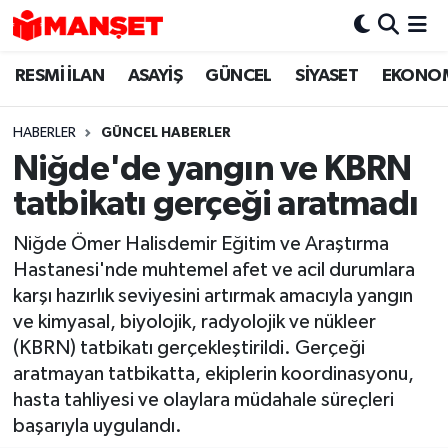
RESMİ İLAN
ASAYİŞ
GÜNCEL
SİYASET
EKONO
Hava Durumu
Trafik Durumu
HABERLER
GÜNCEL HABERLER
Niğde'de yangın ve KBRN
Süper Lig Puan Durumu ve Fikstür
tatbikatı gerçeği aratmadı
Tüm Manşetler
Niğde Ömer Halisdemir Eğitim ve Araştırma
Hastanesi'nde muhtemel afet ve acil durumlara
Son Dakika Haberleri
karşı hazırlık seviyesini artırmak amacıyla yangın
ve kimyasal, biyolojik, radyolojik ve nükleer
Haber Arşivi
(KBRN) tatbikatı gerçekleştirildi. Gerçeği
aratmayan tatbikatta, ekiplerin koordinasyonu,
hasta tahliyesi ve olaylara müdahale süreçleri
başarıyla uygulandı.