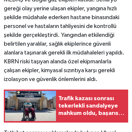
gereği olay yerine ulaşan ekipler, yangına hızlı
şekilde müdahale ederken hastane binasındaki
personel ve hastaların tahliyesini de kontrollü
şekilde gerçekleştirdi. Yangından etkilendiği
belirtilen yaralılar, sağlık ekiplerince güvenli
alanlara taşınarak gerekli ilk müdahaleleri yapıldı.
KBRN riski taşıyan alanda özel ekipmanlarla
çalışan ekipler, kimyasal sızıntıya karşı gerekli
izolasyon ve güvenlik önlemlerini aldı.
Trafik kazası sonrası
tekerlekli sandalyeye
mahkum oldu, başarısı
dünya tıp literatürüne
girdi