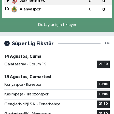
9
Gaziantep FK
0
0
10
Alanyaspor
0
0
Detaylar için tıklayın
Süper Lig Fikstür
14 Ağustos, Cuma
Galatasaray - Çorum FK
21:30
15 Ağustos, Cumartesi
Konyaspor - Rizespor
19:00
Kasımpaşa - Trabzonspor
19:00
Gençlerbirliği S.K. - Fenerbahçe
21:30
Gaziantep FK - Alanyaspor
21:30