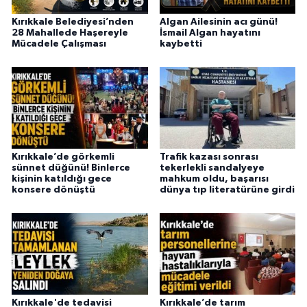
Kırıkkale Belediyesi’nden
Algan Ailesinin acı günü!
28 Mahallede Haşereyle
İsmail Algan hayatını
Mücadele Çalışması
kaybetti
Kırıkkale’de görkemli
Trafik kazası sonrası
sünnet düğünü! Binlerce
tekerlekli sandalyeye
kişinin katıldığı gece
mahkum oldu, başarısı
konsere dönüştü
dünya tıp literatürüne girdi
Kırıkkale'de tedavisi
Kırıkkale’de tarım