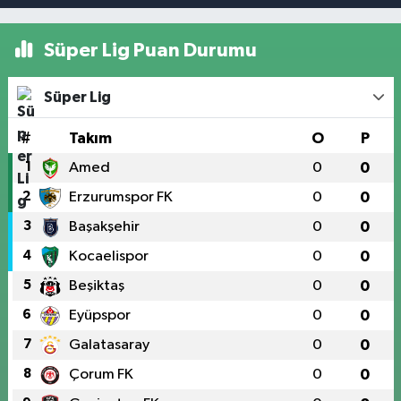
Süper Lig Puan Durumu
Süper Lig
#
Takım
O
P
1
Amed
0
0
2
Erzurumspor FK
0
0
3
Başakşehir
0
0
4
Kocaelispor
0
0
5
Beşiktaş
0
0
6
Eyüpspor
0
0
7
Galatasaray
0
0
8
Çorum FK
0
0