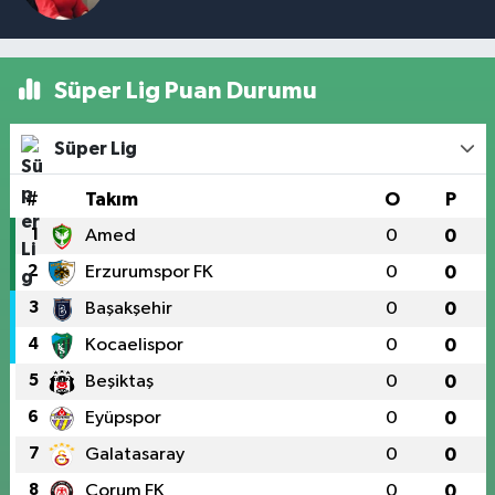
Süper Lig Puan Durumu
Süper Lig
#
Takım
O
P
1
Amed
0
0
2
Erzurumspor FK
0
0
3
Başakşehir
0
0
4
Kocaelispor
0
0
5
Beşiktaş
0
0
6
Eyüpspor
0
0
7
Galatasaray
0
0
8
Çorum FK
0
0