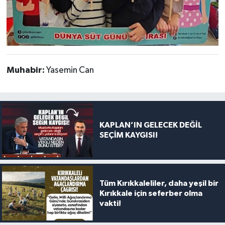
Muhabir:
Yasemin Can
KAPLAN’IN GELECEK DEĞİL
SEÇİM KAYGISI!
Tüm Kırıkkaleliler, daha yeşil bir
Kırıkkale için seferber olma
vakti!