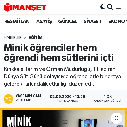
RESMİ İLAN
ASAYİŞ
GÜNCEL
SİYASET
EKONO
Hava Durumu
Trafik Durumu
HABERLER
EĞİTİM
Minik öğrenciler hem
Süper Lig Puan Durumu ve Fikstür
öğrendi hem sütlerini içti
Tüm Manşetler
Kırıkkale Tarım ve Orman Müdürlüğü, 1 Haziran
Dünya Süt Günü dolayısıyla öğrencilerle bir araya
Son Dakika Haberleri
gelerek farkındalık etkinliği düzenledi.
Haber Arşivi
YASEMIN CAN
02.06.2026 - 13:00
1 DK
MUHABIR
YAYINLANMA
OKUNMA SÜRESI