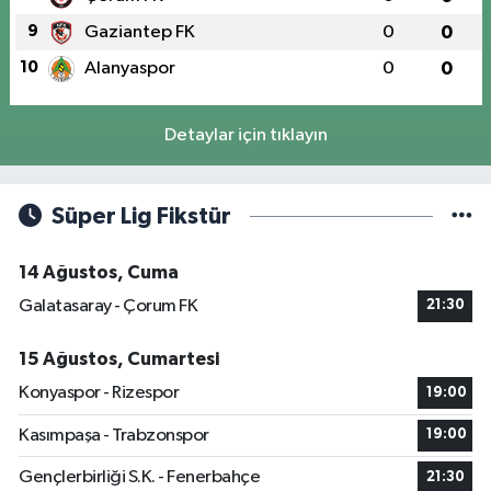
9
Gaziantep FK
0
0
10
Alanyaspor
0
0
Detaylar için tıklayın
Süper Lig Fikstür
14 Ağustos, Cuma
Galatasaray - Çorum FK
21:30
15 Ağustos, Cumartesi
Konyaspor - Rizespor
19:00
Kasımpaşa - Trabzonspor
19:00
Gençlerbirliği S.K. - Fenerbahçe
21:30