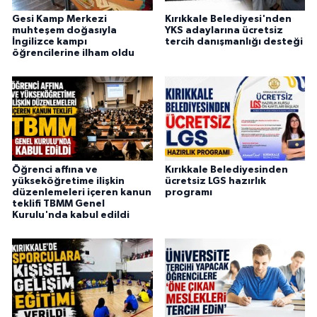
Gesi Kamp Merkezi
Kırıkkale Belediyesi'nden
muhteşem doğasıyla
YKS adaylarına ücretsiz
İngilizce kampı
tercih danışmanlığı desteği
öğrencilerine ilham oldu
Öğrenci affına ve
Kırıkkale Belediyesinden
yükseköğretime ilişkin
ücretsiz LGS hazırlık
düzenlemeleri içeren kanun
programı
teklifi TBMM Genel
Kurulu'nda kabul edildi