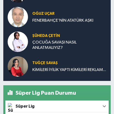
OĞUZ UÇAR
FENERBAHÇE’NİN ATATÜRK AŞKI
ŞÜHEDA ÇETİN
ÇOCUĞA SAVAŞI NASIL
ANLATMALIYIZ?
TUĞÇE SAVAŞ
KİMİLERİ İYİLİK YAPTI KİMİLERİ REKLAM...
Süper Lig Puan Durumu
Süper Lig