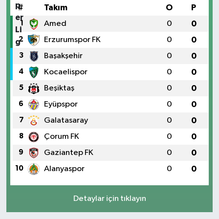
#
Takım
O
P
1
Amed
0
0
2
Erzurumspor FK
0
0
3
Başakşehir
0
0
4
Kocaelispor
0
0
5
Beşiktaş
0
0
6
Eyüpspor
0
0
7
Galatasaray
0
0
8
Çorum FK
0
0
9
Gaziantep FK
0
0
10
Alanyaspor
0
0
Detaylar için tıklayın