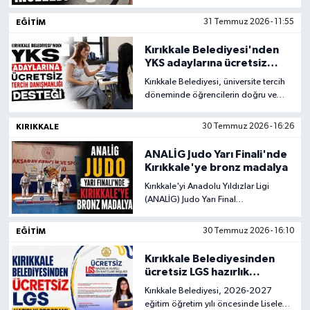
Müdürlüğü'nü ziyaret ederek
kurumun yürüttüğü çalışmalar
EĞİTİM
31 Temmuz 2026 - 11:55
hakkında bilgi aldı.
Kırıkkale Belediyesi'nden
YKS adaylarına ücretsiz
tercih danışmanlığı desteği
Kırıkkale Belediyesi, üniversite tercih
döneminde öğrencilerin doğru ve
bilinçli tercihler yapabilmesi amacıyla
başlattığı ücretsiz YKS Tercih
KIRIKKALE
30 Temmuz 2026 - 16:26
Danışmanlığı hizmetini sürdürüyor.
ANALİG Judo Yarı Finali'nde
Kırıkkale'ye bronz madalya
Kırıkkale'yi Anadolu Yıldızlar Ligi
(ANALİG) Judo Yarı Final
Müsabakaları'nda temsil eden
Sudenaz Sözdinler, 63 kilogram
EĞİTİM
30 Temmuz 2026 - 16:10
kategorisinde bronz madalya
kazanarak önemli bir başarıya imza
Kırıkkale Belediyesinden
attı.
ücretsiz LGS hazırlık
programı
Kırıkkale Belediyesi, 2026-2027
eğitim öğretim yılı öncesinde Liselere