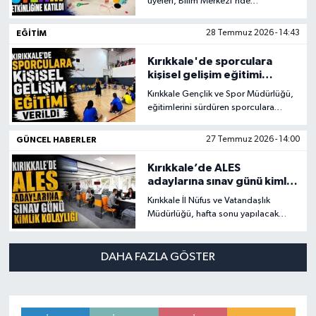
üyeleri, Bilim Merkezi'nde
düzenlenen STEAM etkinliğinde
bilim, teknoloji, mühendislik, sanat ve
EĞİTİM
28 Temmuz 2026 - 14:43
matematik alanlarında uygulamalı
eğitim alarak hem eğlendi hem de
Kırıkkale'de sporculara
üretmenin ve keşfetmenin heyecanını
kişisel gelişim eğitimi
yaşadı.
verildi
Kırıkkale Gençlik ve Spor Müdürlüğü,
eğitimlerini sürdüren sporculara
yönelik kişisel gelişim eğitimleri
düzenlendi.
GÜNCEL HABERLER
27 Temmuz 2026 - 14:00
Kırıkkale’de ALES
adaylarına sınav günü kimlik
kolaylığı
Kırıkkale İl Nüfus ve Vatandaşlık
Müdürlüğü, hafta sonu yapılacak
Akademik Personel ve Lisansüstü
Eğitimi Giriş Sınavı'na (2026-ALES/2)
girecek adaylar için açıklama yaptı.
DAHA FAZLA GÖSTER