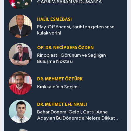
ÇAĞRIM SARAN VE DUMAN'A
HALIL EŞMEBAŞI
Play-Off öncesi, tarihten gelen sese
kulak verin!
OP. DR. NECIP SEFA ÖZDEN
Rinoplasti: Görünüm ve Sağlığın
Buluşma Noktası
DR. MEHMET ÖZTÜRK
Kırıkkale’nin Seçimi..
DR. MEHMET EFE NAMLI
Bahar Dönemi Geldi, Çattı! Anne
Adayları Bu Dönemde Nelere Dikkat
Etmeli?