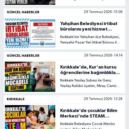
"Bitki Koruma Ürünleri Uygulayıcı
Eğitimi" düzenlendi.
GÜNCEL HABERLER
29 Temmuz 2026 - 15:06
Yahşihan Belediyesi irtibat
bürolarını yeni hizmet
binasına taşıdı
Kırıkkale’nin Yahşihan ilçe Belediyesi,
Yenişehir Pazar Yeri İrtibat Bürosu ile
Hacıbey TOKİ İrtibat Bürosu'nun
Yenişehir Mahallesi'ndeki Eski
GÜNCEL HABERLER
29 Temmuz 2026 - 14:14
Terminal Binası'nda bulunan
belediyeye ait Ek Hizmet Binası'na
Kırıkkale’de, Kur'an kursu
taşındığını duyurdu.
öğrencilerine bağımlılıkla
mücadele eğitimi
Kırıkkale Yeşilay Şubesi ile Genç
Yeşilay Kulübü üyeleri, Miraç Camii
Kur'an Kursu'nda eğitim gören
öğrencilerle bir araya gelerek
KIRIKKALE
29 Temmuz 2026 - 13:28
bağımlılıkla mücadele konusunda
farkındalık etkinliği düzenledi.
Kırıkkale’de çocuklar Bilim
Merkezi'nde STEAM
etkinliğine katıldı
Kırıkkale Belediyesi Çocuk Meclisi