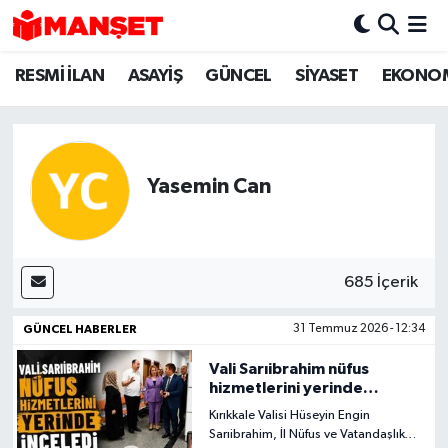
RESMİ İLAN
ASAYİŞ
GÜNCEL
SİYASET
EKONO
Hava Durumu
Trafik Durumu
Süper Lig Puan Durumu ve Fikstür
Yasemin Can
Tüm Manşetler
Son Dakika Haberleri
685 İçerik
Haber Arşivi
GÜNCEL HABERLER
31 Temmuz 2026 - 12:34
Vali Sarıibrahim nüfus
hizmetlerini yerinde
inceledi
Kırıkkale Valisi Hüseyin Engin
Sarıibrahim, İl Nüfus ve Vatandaşlık