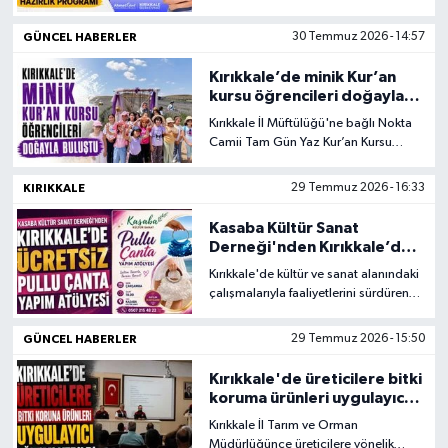
Geçiş Sistemi (LGS) sınavına
hazırlanan öğrenciler için ücretsiz
GÜNCEL HABERLER
30 Temmuz 2026 - 14:57
hazırlık programı başlatıyor. Program
kapsamında ön kayıt süreci başladı.
Kırıkkale’de minik Kur’an
kursu öğrencileri doğayla
buluştu
Kırıkkale İl Müftülüğü'ne bağlı Nokta
Camii Tam Gün Yaz Kur’an Kursu
öğrencileri, eğitimlerine kısa bir mola
vererek Karaahmetli Barajı ve lavanta
KIRIKKALE
29 Temmuz 2026 - 16:33
bahçelerine gezi düzenledi.
Kasaba Kültür Sanat
Derneği'nden Kırıkkale’de
ücretsiz pullu çanta yapım
Kırıkkale'de kültür ve sanat alanındaki
atölyesi
çalışmalarıyla faaliyetlerini sürdüren
Kasaba Kültür Sanat Derneği,
kadınların üretime katılımını
GÜNCEL HABERLER
29 Temmuz 2026 - 15:50
desteklemek ve el sanatlarını
yaygınlaştırmak amacıyla ücretsiz
Kırıkkale'de üreticilere bitki
"Pullu Çanta Yapım Atölyesi"
koruma ürünleri uygulayıcı
düzenleyecek.
eğitimi verildi
Kırıkkale İl Tarım ve Orman
Müdürlüğünce üreticilere yönelik