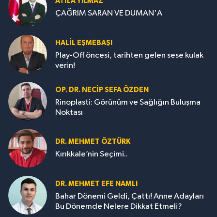
ATILA YILMAZ
ÇAĞRIM SARAN VE DUMAN'A
HALIL EŞMEBAŞI
Play-Off öncesi, tarihten gelen sese kulak
verin!
OP. DR. NECIP SEFA ÖZDEN
Rinoplasti: Görünüm ve Sağlığın Buluşma
Noktası
DR. MEHMET ÖZTÜRK
Kırıkkale’nin Seçimi..
DR. MEHMET EFE NAMLI
Bahar Dönemi Geldi, Çattı! Anne Adayları
Bu Dönemde Nelere Dikkat Etmeli?