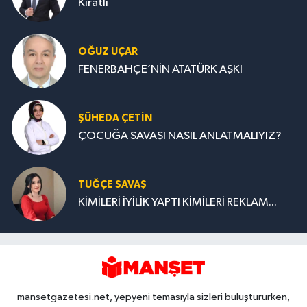
Kıratlı
OĞUZ UÇAR
FENERBAHÇE’NİN ATATÜRK AŞKI
ŞÜHEDA ÇETİN
ÇOCUĞA SAVAŞI NASIL ANLATMALIYIZ?
TUĞÇE SAVAŞ
KİMİLERİ İYİLİK YAPTI KİMİLERİ REKLAM...
mansetgazetesi.net, yepyeni temasıyla sizleri buluştururken,