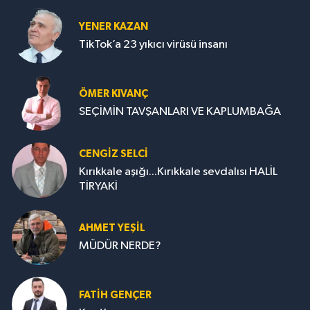
YENER KAZAN
TikTok’a 23 yıkıcı virüsü insanı
ÖMER KIVANÇ
SEÇİMİN TAVŞANLARI VE KAPLUMBAĞA
CENGİZ SELCİ
Kırıkkale aşığı...Kırıkkale sevdalısı HALİL
TİRYAKİ
AHMET YEŞİL
MÜDÜR NERDE?
FATIH GENÇER