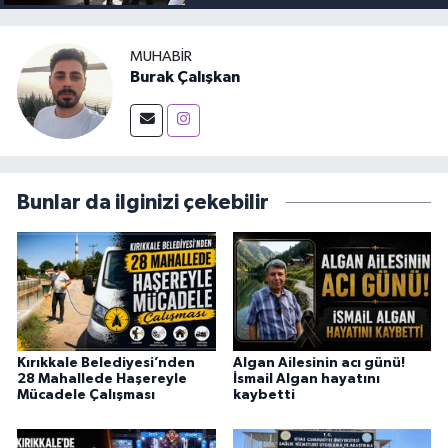
MUHABIR
Burak Çalışkan
Bunlar da ilginizi çekebilir
Kırıkkale Belediyesi’nden
Algan Ailesinin acı günü!
28 Mahallede Haşereyle
İsmail Algan hayatını
Mücadele Çalışması
kaybetti