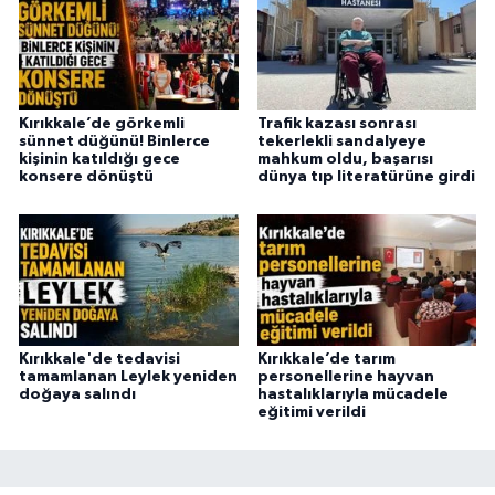
Kırıkkale’de görkemli
Trafik kazası sonrası
sünnet düğünü! Binlerce
tekerlekli sandalyeye
kişinin katıldığı gece
mahkum oldu, başarısı
konsere dönüştü
dünya tıp literatürüne girdi
Kırıkkale'de tedavisi
Kırıkkale’de tarım
tamamlanan Leylek yeniden
personellerine hayvan
doğaya salındı
hastalıklarıyla mücadele
eğitimi verildi