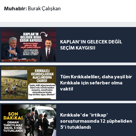
Muhabir:
Burak Çalışkan
KAPLAN’IN GELECEK DEĞİL
SEÇİM KAYGISI!
Tüm Kırıkkaleliler, daha yeşil bir
Kırıkkale için seferber olma
vakti!
Kırıkkale'de 'irtikap'
soruşturmasında 12 şüpheliden
5’i tutuklandı