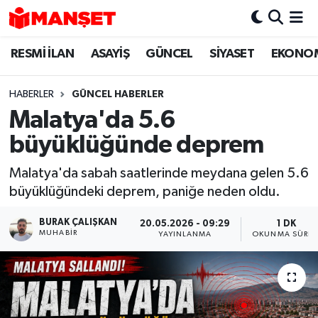
RESMİ İLAN
ASAYİŞ
GÜNCEL
SİYASET
EKONO
Hava Durumu
Trafik Durumu
HABERLER
GÜNCEL HABERLER
Malatya'da 5.6
Süper Lig Puan Durumu ve Fikstür
büyüklüğünde deprem
Tüm Manşetler
Malatya'da sabah saatlerinde meydana gelen 5.6
büyüklüğündeki deprem, paniğe neden oldu.
Son Dakika Haberleri
BURAK ÇALIŞKAN
20.05.2026 - 09:29
1 DK
Haber Arşivi
MUHABIR
YAYINLANMA
OKUNMA SÜRES