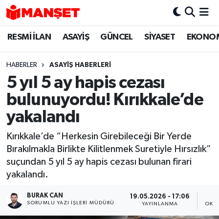
RESMİ İLAN
ASAYİŞ
GÜNCEL
SİYASET
EKONO
Hava Durumu
Trafik Durumu
HABERLER
ASAYİŞ HABERLERİ
5 yıl 5 ay hapis cezası
Süper Lig Puan Durumu ve Fikstür
bulunuyordu! Kırıkkale’de
Tüm Manşetler
yakalandı
Kırıkkale’de “Herkesin Girebileceği Bir Yerde
Son Dakika Haberleri
Bırakılmakla Birlikte Kilitlenmek Suretiyle Hırsızlık”
suçundan 5 yıl 5 ay hapis cezası bulunan firari
Haber Arşivi
yakalandı.
BURAK CAN
19.05.2026 - 17:06
SORUMLU YAZI İŞLERI MÜDÜRÜ
YAYINLANMA
OKU