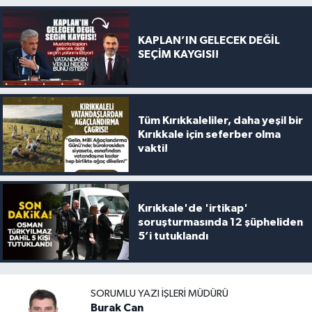
KAPLAN’IN GELECEK DEĞİL
SEÇİM KAYGISI!
Tüm Kırıkkaleliler, daha yeşil bir
Kırıkkale için seferber olma
vakti!
Kırıkkale'de 'irtikap'
soruşturmasında 12 şüpheliden
5’i tutuklandı
SORUMLU YAZI İŞLERI MÜDÜRÜ
Burak Can