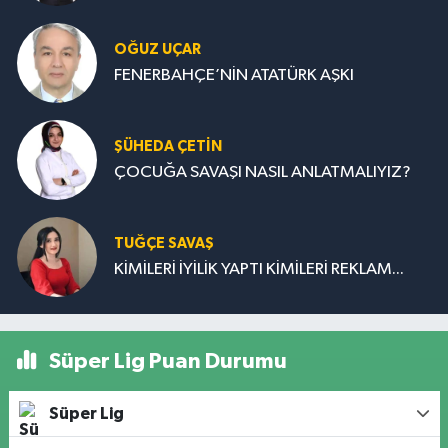
OĞUZ UÇAR
FENERBAHÇE’NİN ATATÜRK AŞKI
ŞÜHEDA ÇETİN
ÇOCUĞA SAVAŞI NASIL ANLATMALIYIZ?
TUĞÇE SAVAŞ
KİMİLERİ İYİLİK YAPTI KİMİLERİ REKLAM...
Süper Lig Puan Durumu
Süper Lig