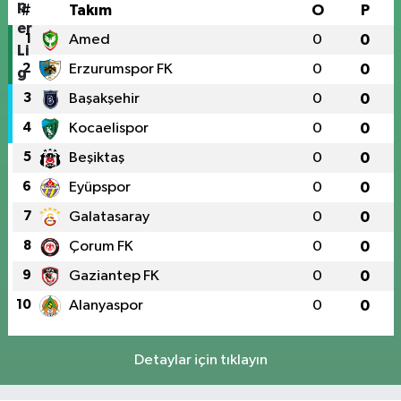
#
Takım
O
P
1
Amed
0
0
2
Erzurumspor FK
0
0
3
Başakşehir
0
0
4
Kocaelispor
0
0
5
Beşiktaş
0
0
6
Eyüpspor
0
0
7
Galatasaray
0
0
8
Çorum FK
0
0
9
Gaziantep FK
0
0
10
Alanyaspor
0
0
Detaylar için tıklayın