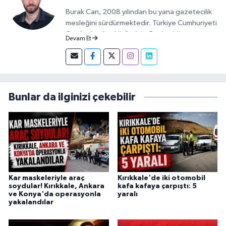
Burak Can, 2008 yılından bu yana gazetecilik
mesleğini sürdürmektedir. Türkiye Cumhuriyeti
Cumhurbaşkanlığı İletişim Başkanlığı
Devam Et
tarafından verilen Basın Kartı sahibidir. 2019-
2026 yılları arasında Demirören Haber Ajansı
(DHA) Kırıkkale Muhabiri olarak görev yapan
Burak Can, meslek hayatına 2026 yılından
itibaren Anadolu Ajansı (AA) Kırıkkale Muhabiri
Bunlar da ilginizi çekebilir
olarak sürdürmektedir.
Kar maskeleriyle araç
Kırıkkale'de iki otomobil
soydular! Kırıkkale, Ankara
kafa kafaya çarpıştı: 5
ve Konya'da operasyonla
yaralı
yakalandılar