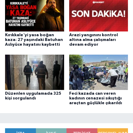
Kırıkkale'yi yasa boğan
Arazi yangınını kontrol
kaza: 27 yaşındaki Batuhan
altına alma çalışmaları
Aslıyüce hayatını kaybetti
devam ediyor
Düzenlen uygulamada 325
Feci kazada can veren
kişi sorgulandı
kadının cenazesi sıkıştığı
araçtan güçlükle çıkarıldı