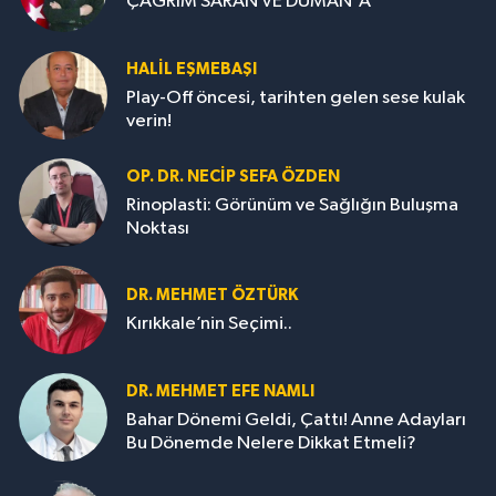
ÇAĞRIM SARAN VE DUMAN'A
HALIL EŞMEBAŞI
Play-Off öncesi, tarihten gelen sese kulak
verin!
OP. DR. NECIP SEFA ÖZDEN
Rinoplasti: Görünüm ve Sağlığın Buluşma
Noktası
DR. MEHMET ÖZTÜRK
Kırıkkale’nin Seçimi..
DR. MEHMET EFE NAMLI
Bahar Dönemi Geldi, Çattı! Anne Adayları
Bu Dönemde Nelere Dikkat Etmeli?