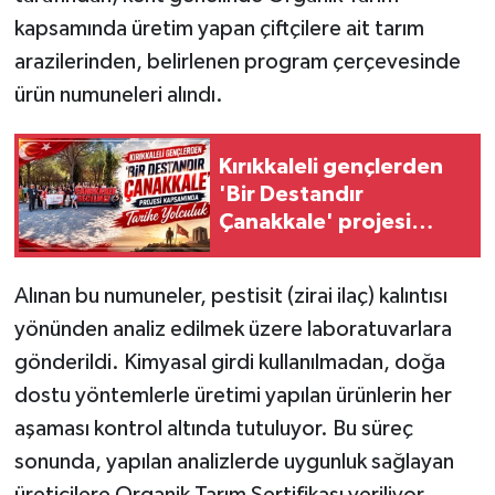
kapsamında üretim yapan çiftçilere ait tarım
arazilerinden, belirlenen program çerçevesinde
ürün numuneleri alındı.
Kırıkkaleli gençlerden
'Bir Destandır
Çanakkale' projesi
kapsamında tarihe
yolculuk
Alınan bu numuneler, pestisit (zirai ilaç) kalıntısı
yönünden analiz edilmek üzere laboratuvarlara
gönderildi. Kimyasal girdi kullanılmadan, doğa
dostu yöntemlerle üretimi yapılan ürünlerin her
aşaması kontrol altında tutuluyor. Bu süreç
sonunda, yapılan analizlerde uygunluk sağlayan
üreticilere Organik Tarım Sertifikası veriliyor.