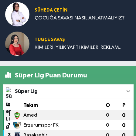
ŞÜHEDA ÇETİN
ÇOCUĞA SAVAŞI NASIL ANLATMALIYIZ?
TUĞÇE SAVAŞ
KİMİLERİ İYİLİK YAPTI KİMİLERİ REKLAM...
Süper Lig Puan Durumu
Süper Lig
#
Takım
O
P
1
Amed
0
0
2
Erzurumspor FK
0
0
3
Başakşehir
0
0