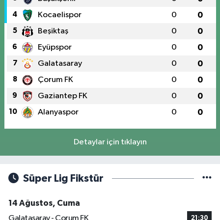
4
Kocaelispor
0
0
5
Beşiktaş
0
0
6
Eyüpspor
0
0
7
Galatasaray
0
0
8
Çorum FK
0
0
9
Gaziantep FK
0
0
10
Alanyaspor
0
0
Detaylar için tıklayın
Süper Lig Fikstür
14 Ağustos, Cuma
Galatasaray - Çorum FK
21:30