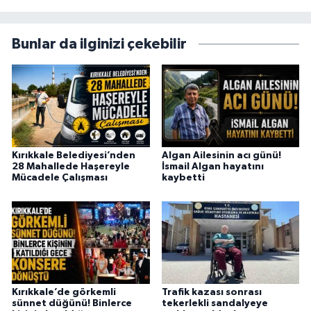
Bunlar da ilginizi çekebilir
Kırıkkale Belediyesi’nden
Algan Ailesinin acı günü!
28 Mahallede Haşereyle
İsmail Algan hayatını
Mücadele Çalışması
kaybetti
Kırıkkale’de görkemli
Trafik kazası sonrası
sünnet düğünü! Binlerce
tekerlekli sandalyeye