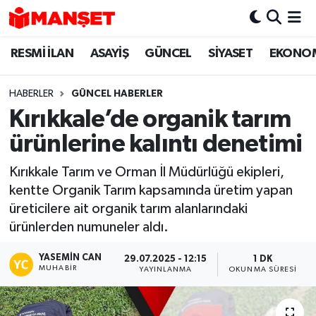
RESMİ İLAN
ASAYİŞ
GÜNCEL
SİYASET
EKONO
Hava Durumu
Trafik Durumu
HABERLER
GÜNCEL HABERLER
Kırıkkale’de organik tarım
Süper Lig Puan Durumu ve Fikstür
ürünlerine kalıntı denetimi
Tüm Manşetler
Kırıkkale Tarım ve Orman İl Müdürlüğü ekipleri,
kentte Organik Tarım kapsamında üretim yapan
Son Dakika Haberleri
üreticilere ait organik tarım alanlarındaki
ürünlerden numuneler aldı.
Haber Arşivi
YASEMIN CAN
29.07.2025 - 12:15
1 DK
MUHABIR
YAYINLANMA
OKUNMA SÜRESI