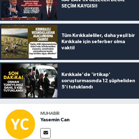
SEÇİM KAYGISI!
Tüm Kırıkkaleliler, daha yeşil bir
Kırıkkale için seferber olma
vakti!
Kırıkkale'de 'irtikap'
soruşturmasında 12 şüpheliden
5’i tutuklandı
MUHABIR
Yasemin Can