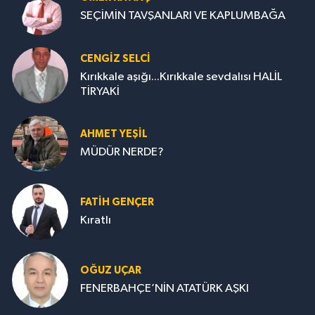
SEÇİMİN TAVŞANLARI VE KAPLUMBAĞA
CENGİZ SELCİ
Kırıkkale aşığı...Kırıkkale sevdalısı HALİL
TİRYAKİ
AHMET YEŞİL
MÜDÜR NERDE?
FATIH GENÇER
Kıratlı
OĞUZ UÇAR
FENERBAHÇE’NİN ATATÜRK AŞKI