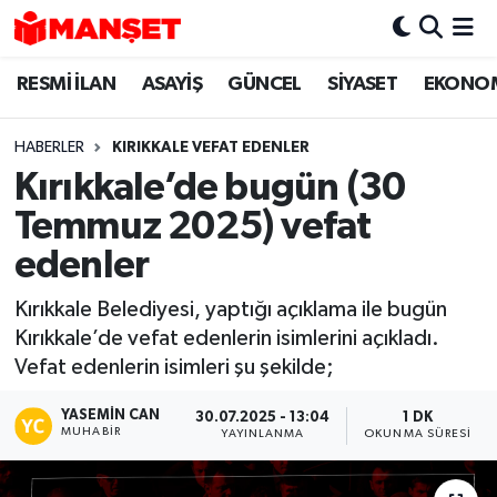
RESMİ İLAN
ASAYİŞ
GÜNCEL
SİYASET
EKONO
Hava Durumu
Trafik Durumu
HABERLER
KIRIKKALE VEFAT EDENLER
Kırıkkale’de bugün (30
Süper Lig Puan Durumu ve Fikstür
Temmuz 2025) vefat
Tüm Manşetler
edenler
Kırıkkale Belediyesi, yaptığı açıklama ile bugün
Son Dakika Haberleri
Kırıkkale’de vefat edenlerin isimlerini açıkladı.
Vefat edenlerin isimleri şu şekilde;
Haber Arşivi
YASEMIN CAN
30.07.2025 - 13:04
1 DK
MUHABIR
YAYINLANMA
OKUNMA SÜRESI