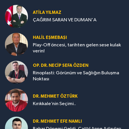
ATILA YILMAZ
ÇAĞRIM SARAN VE DUMAN'A
HALIL EŞMEBAŞI
Play-Off öncesi, tarihten gelen sese kulak
verin!
OP. DR. NECIP SEFA ÖZDEN
Rinoplasti: Görünüm ve Sağlığın Buluşma
Noktası
DR. MEHMET ÖZTÜRK
Kırıkkale’nin Seçimi..
DR. MEHMET EFE NAMLI
Bahar Dönemi Geldi, Çattı! Anne Adayları