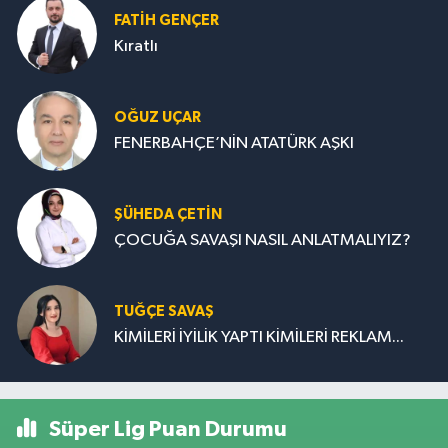
FATIH GENÇER
Kıratlı
OĞUZ UÇAR
FENERBAHÇE’NİN ATATÜRK AŞKI
ŞÜHEDA ÇETİN
ÇOCUĞA SAVAŞI NASIL ANLATMALIYIZ?
TUĞÇE SAVAŞ
KİMİLERİ İYİLİK YAPTI KİMİLERİ REKLAM...
Süper Lig Puan Durumu