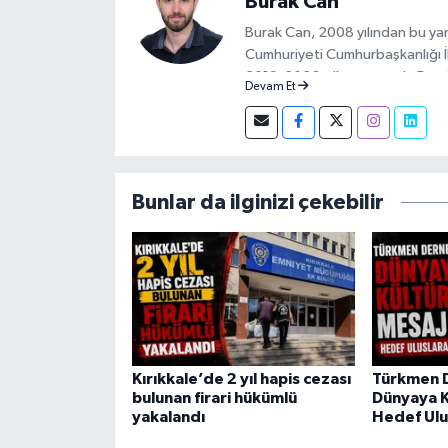
Burak Can
Burak Can, 2008 yılından bu ya
Cumhuriyeti Cumhurbaşkanlığı İle
2019-2026 yılları arasında Demi
Devam Et
yapan Burak Can, meslek hayatın
Muhabiri olarak sürdürmektedir
Bunlar da ilginizi çekebilir
Kırıkkale’de 2 yıl hapis cezası
Türkmen 
bulunan firari hükümlü
Dünyaya K
yakalandı
Hedef Ulu