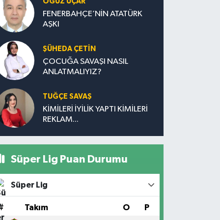
OĞUZ UÇAR
FENERBAHÇE’NİN ATATÜRK
AŞKI
ŞÜHEDA ÇETİN
ÇOCUĞA SAVAŞI NASIL
ANLATMALIYIZ?
TUĞÇE SAVAŞ
KİMİLERİ İYİLİK YAPTI KİMİLERİ
REKLAM...
Süper Lig Puan Durumu
Süper Lig
#
Takım
O
P