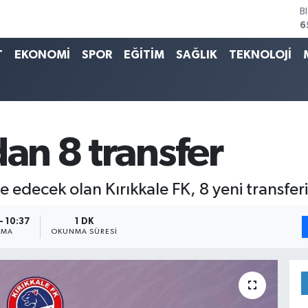
6
D
4
E
T
EKONOMİ
SPOR
EĞİTİM
SAĞLIK
TEKNOLOJİ
5
S
6
G
6
B
dan 8 transfer
1
edecek olan Kırıkkale FK, 8 yeni transferin
- 10:37
1 DK
NMA
OKUNMA SÜRESI