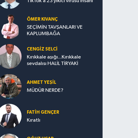
TikTok’a 23 yıkıcı virüsü insanı
ÖMER KIVANÇ
SEÇİMİN TAVŞANLARI VE
KAPLUMBAĞA
CENGİZ SELCİ
Kırıkkale aşığı...Kırıkkale
sevdalısı HALİL TİRYAKİ
AHMET YEŞİL
MÜDÜR NERDE?
FATIH GENÇER
Kıratlı