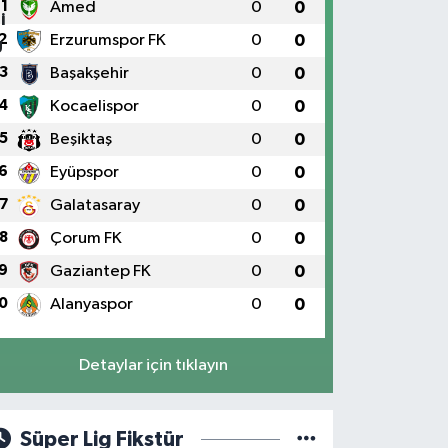
1
Amed
0
0
2
Erzurumspor FK
0
0
3
Başakşehir
0
0
4
Kocaelispor
0
0
5
Beşiktaş
0
0
6
Eyüpspor
0
0
7
Galatasaray
0
0
8
Çorum FK
0
0
9
Gaziantep FK
0
0
0
Alanyaspor
0
0
Detaylar için tıklayın
Süper Lig Fikstür