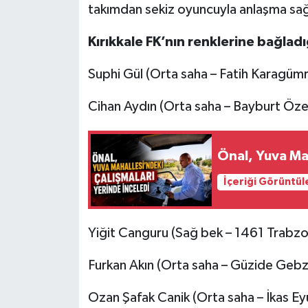
takımdan sekiz oyuncuyla anlaşma sağla
Kırıkkale FK’nın renklerine bağladığ
Suphi Gül (Orta saha – Fatih Karagümr
Cihan Aydın (Orta saha – Bayburt Öze
Önal, Yuva Mah
İçeriği Görüntül
Yiğit Canguru (Sağ bek – 1461 Trabzo
Furkan Akın (Orta saha – Güzide Geb
Ozan Şafak Canik (Orta saha – İkas E