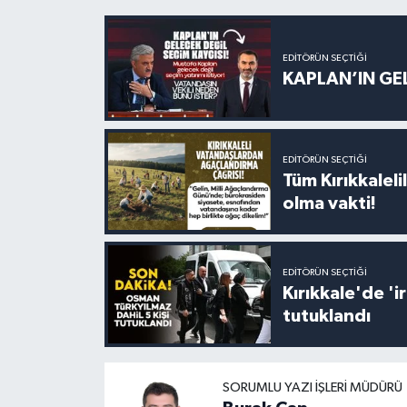
EDITÖRÜN SEÇTIĞI
KAPLAN’IN GEL
EDITÖRÜN SEÇTIĞI
Tüm Kırıkkalelil
olma vakti!
EDITÖRÜN SEÇTIĞI
Kırıkkale'de '
tutuklandı
SORUMLU YAZI İŞLERI MÜDÜRÜ