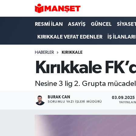
Hava Durumu
RESMİ İLAN
ASAYİŞ
GÜNCEL
SİYASE
KIRIKKALE VEFAT EDENLER
İŞ İLANLARI
Trafik Durumu
HABERLER
KIRIKKALE
Süper Lig Puan Durumu ve Fikstür
Kırıkkale FK’
Tüm Manşetler
Nesine 3 lig 2. Grupta mücadele 
Son Dakika Haberleri
BURAK CAN
03.09.2025 
Haber Arşivi
SORUMLU YAZI İŞLERI MÜDÜRÜ
YAYINLA