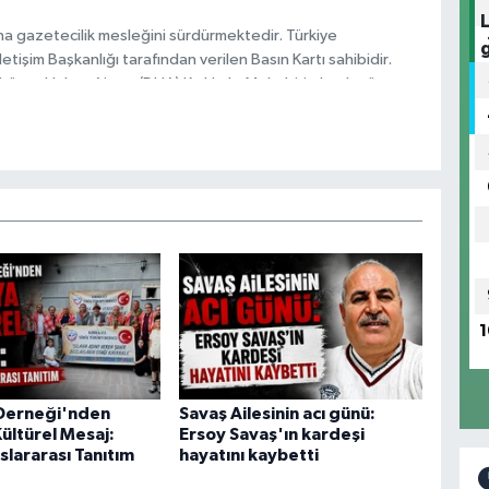
na gazetecilik mesleğini sürdürmektedir. Türkiye
tişim Başkanlığı tarafından verilen Basın Kartı sahibidir.
rören Haber Ajansı (DHA) Kırıkkale Muhabiri olarak görev
a 2026 yılından itibaren Anadolu Ajansı (AA) Kırıkkale
.
1
Derneği'nden
Savaş Ailesinin acı günü:
ültürel Mesaj:
Ersoy Savaş'ın kardeşi
slararası Tanıtım
hayatını kaybetti