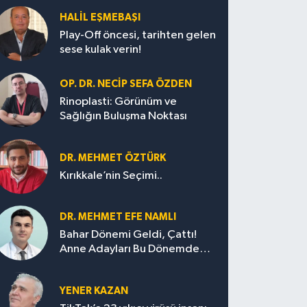
HALIL EŞMEBAŞI
Play-Off öncesi, tarihten gelen
sese kulak verin!
OP. DR. NECIP SEFA ÖZDEN
Rinoplasti: Görünüm ve
Sağlığın Buluşma Noktası
DR. MEHMET ÖZTÜRK
Kırıkkale’nin Seçimi..
DR. MEHMET EFE NAMLI
Bahar Dönemi Geldi, Çattı!
Anne Adayları Bu Dönemde
Nelere Dikkat Etmeli?
YENER KAZAN