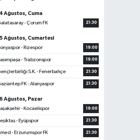
4 Ağustos, Cuma
alatasaray - Çorum FK
21:30
5 Ağustos, Cumartesi
onyaspor - Rizespor
19:00
asımpaşa - Trabzonspor
19:00
ençlerbirliği S.K. - Fenerbahçe
21:30
aziantep FK - Alanyaspor
21:30
6 Ağustos, Pazar
aşakşehir - Kocaelispor
19:00
eşiktaş - Eyüpspor
21:30
med - Erzurumspor FK
21:30