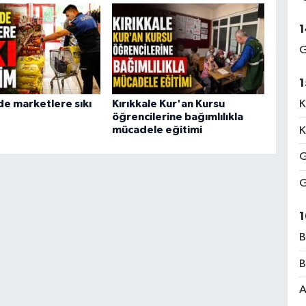
1
G
1
de marketlere sıkı
Kırıkkale Kur'an Kursu
K
öğrencilerine bağımlılıkla
mücadele eğitimi
K
G
G
1
B
B
A