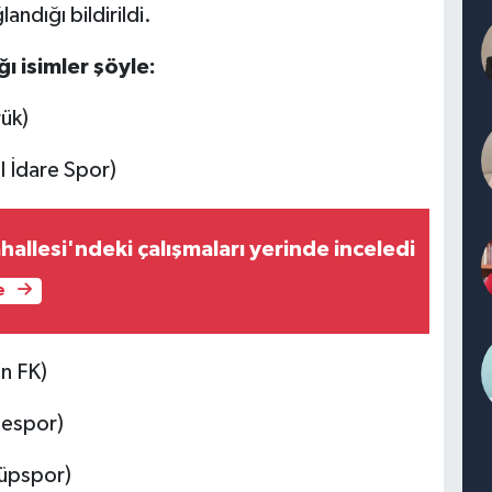
ndığı bildirildi.
ı isimler şöyle:
ük)
l İdare Spor)
allesi'ndeki çalışmaları yerinde inceledi
e
n FK)
zespor)
yüpspor)