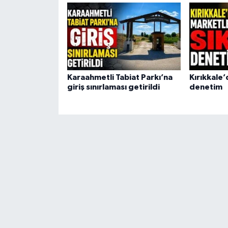
Karaahmetli Tabiat Parkı’na
Kırıkkale’
giriş sınırlaması getirildi
denetim