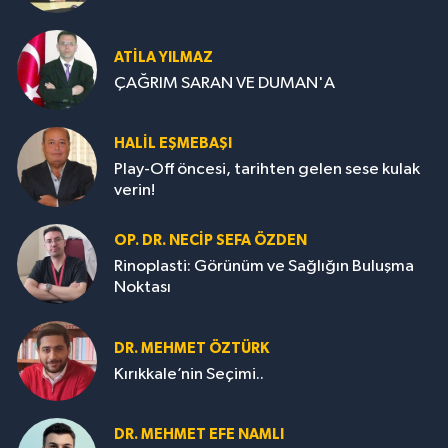
ATILA YILMAZ
ÇAĞRIM SARAN VE DUMAN'A
HALIL EŞMEBAŞI
Play-Off öncesi, tarihten gelen sese kulak
verin!
OP. DR. NECIP SEFA ÖZDEN
Rinoplasti: Görünüm ve Sağlığın Buluşma
Noktası
DR. MEHMET ÖZTÜRK
Kırıkkale’nin Seçimi..
DR. MEHMET EFE NAMLI