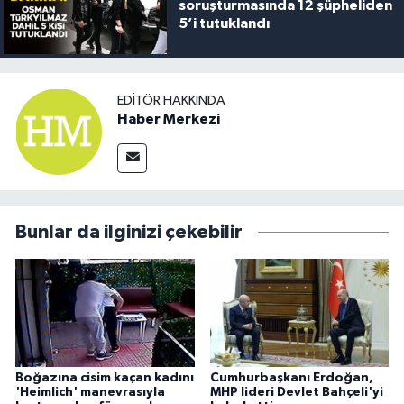
soruşturmasında 12 şüpheliden
5’i tutuklandı
EDITÖR HAKKINDA
Haber Merkezi
Bunlar da ilginizi çekebilir
Boğazına cisim kaçan kadını
Cumhurbaşkanı Erdoğan,
'Heimlich' manevrasıyla
MHP lideri Devlet Bahçeli'yi