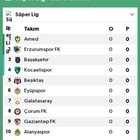
Süper Lig
#
Takım
O
P
1
Amed
0
0
2
Erzurumspor FK
0
0
3
Başakşehir
0
0
4
Kocaelispor
0
0
5
Beşiktaş
0
0
6
Eyüpspor
0
0
7
Galatasaray
0
0
8
Çorum FK
0
0
9
Gaziantep FK
0
0
10
Alanyaspor
0
0