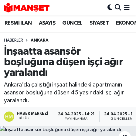
RESMİ İLAN
ASAYİŞ
GÜNCEL
SİYASET
EKONO
Hava Durumu
Trafik Durumu
HABERLER
ANKARA
İnşaatta asansör
Süper Lig Puan Durumu ve Fikstür
boşluğuna düşen işçi ağır
Tüm Manşetler
yaralandı
Ankara’da çalıştığı inşaat halindeki apartmanın
Son Dakika Haberleri
asansör boşluğuna düşen 45 yaşındaki işçi ağır
yaralandı.
Haber Arşivi
HABER MERKEZI
24.04.2025 - 14:21
24.04.2025 - 17
EDITÖR
YAYINLANMA
GÜNCELLEME