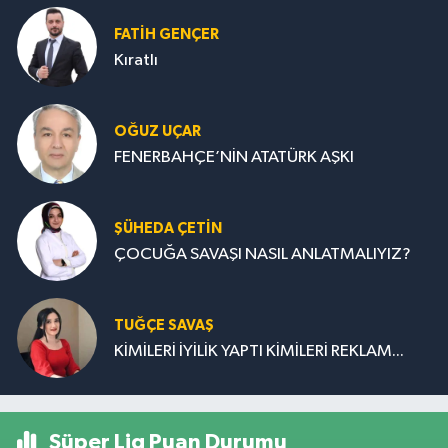
FATIH GENÇER
Kıratlı
OĞUZ UÇAR
FENERBAHÇE’NİN ATATÜRK AŞKI
ŞÜHEDA ÇETİN
ÇOCUĞA SAVAŞI NASIL ANLATMALIYIZ?
TUĞÇE SAVAŞ
KİMİLERİ İYİLİK YAPTI KİMİLERİ REKLAM...
Süper Lig Puan Durumu