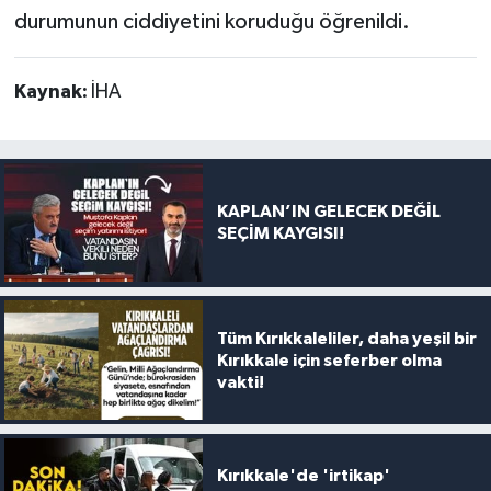
durumunun ciddiyetini koruduğu öğrenildi.
Kaynak:
İHA
KAPLAN’IN GELECEK DEĞİL
SEÇİM KAYGISI!
Tüm Kırıkkaleliler, daha yeşil bir
Kırıkkale için seferber olma
vakti!
Kırıkkale'de 'irtikap'