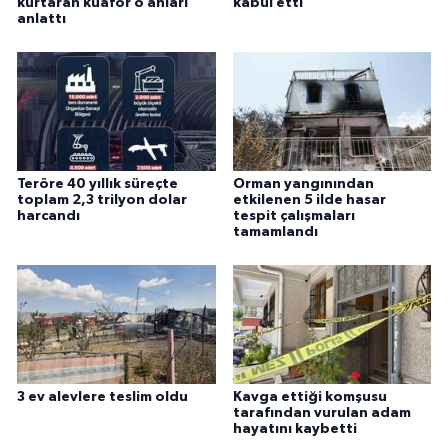
kurtaran kuaför o anları
kabul etti
anlattı
Teröre 40 yıllık süreçte
Orman yangınından
toplam 2,3 trilyon dolar
etkilenen 5 ilde hasar
harcandı
tespit çalışmaları
tamamlandı
3 ev alevlere teslim oldu
Kavga ettiği komşusu
tarafından vurulan adam
hayatını kaybetti