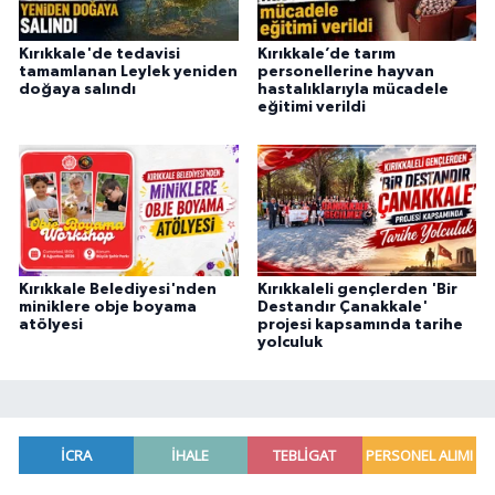
Kırıkkale'de tedavisi
Kırıkkale’de tarım
tamamlanan Leylek yeniden
personellerine hayvan
doğaya salındı
hastalıklarıyla mücadele
eğitimi verildi
Kırıkkale Belediyesi'nden
Kırıkkaleli gençlerden 'Bir
miniklere obje boyama
Destandır Çanakkale'
atölyesi
projesi kapsamında tarihe
yolculuk