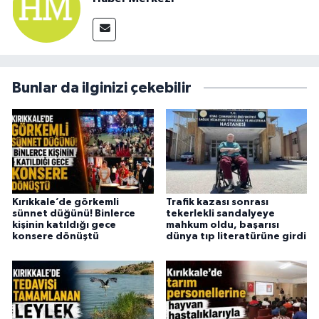
Bunlar da ilginizi çekebilir
Kırıkkale’de görkemli
Trafik kazası sonrası
sünnet düğünü! Binlerce
tekerlekli sandalyeye
kişinin katıldığı gece
mahkum oldu, başarısı
konsere dönüştü
dünya tıp literatürüne girdi