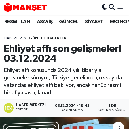
RESMİ İLAN
ASAYİŞ
GÜNCEL
SİYASET
EKONO
Hava Durumu
Trafik Durumu
HABERLER
GÜNCEL HABERLER
Ehliyet affı son gelişmeler!
Süper Lig Puan Durumu ve Fikstür
03.12.2024
Tüm Manşetler
Ehliyet affı konusunda 2024 yılı itibarıyla
gelişmeler sürüyor, Türkiye genelinde çok sayıda
Son Dakika Haberleri
vatandaş ehliyet affı bekliyor, ancak henüz resmi
bir af yasası çıkmadı.
Haber Arşivi
HABER MERKEZI
03.12.2024 - 16:43
1 DK
EDITÖR
YAYINLANMA
OKUNMA SÜRESI