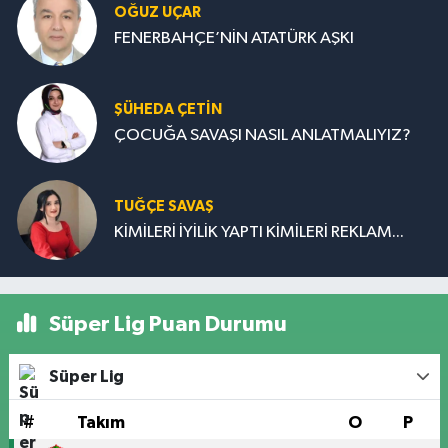
OĞUZ UÇAR
FENERBAHÇE’NİN ATATÜRK AŞKI
ŞÜHEDA ÇETİN
ÇOCUĞA SAVAŞI NASIL ANLATMALIYIZ?
TUĞÇE SAVAŞ
KİMİLERİ İYİLİK YAPTI KİMİLERİ REKLAM...
Süper Lig Puan Durumu
Süper Lig
#
Takım
O
P