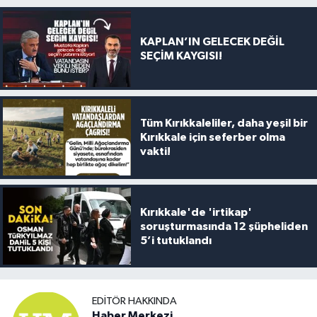
KAPLAN’IN GELECEK DEĞİL
SEÇİM KAYGISI!
Tüm Kırıkkaleliler, daha yeşil bir
Kırıkkale için seferber olma
vakti!
Kırıkkale'de 'irtikap'
soruşturmasında 12 şüpheliden
5’i tutuklandı
EDITÖR HAKKINDA
Haber Merkezi