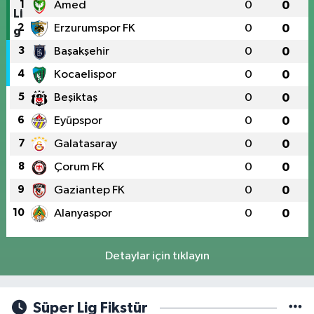
1
Amed
0
0
2
Erzurumspor FK
0
0
3
Başakşehir
0
0
4
Kocaelispor
0
0
5
Beşiktaş
0
0
6
Eyüpspor
0
0
7
Galatasaray
0
0
8
Çorum FK
0
0
9
Gaziantep FK
0
0
10
Alanyaspor
0
0
Detaylar için tıklayın
Süper Lig Fikstür