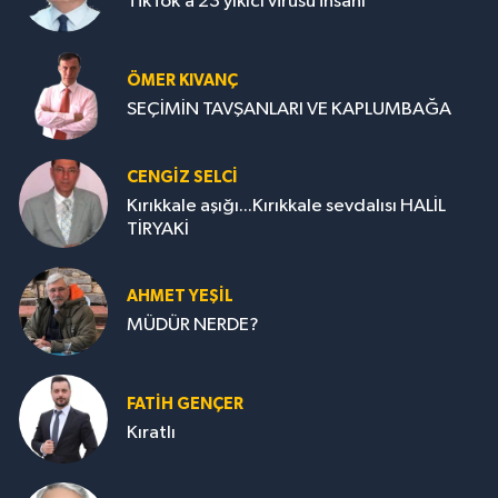
TikTok’a 23 yıkıcı virüsü insanı
ÖMER KIVANÇ
SEÇİMİN TAVŞANLARI VE KAPLUMBAĞA
CENGİZ SELCİ
Kırıkkale aşığı...Kırıkkale sevdalısı HALİL
TİRYAKİ
AHMET YEŞİL
MÜDÜR NERDE?
FATIH GENÇER
Kıratlı