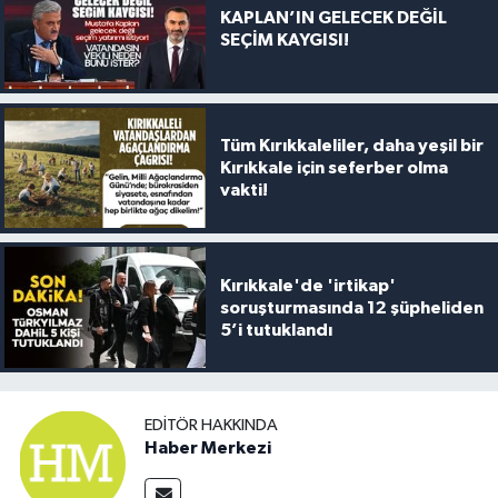
KAPLAN’IN GELECEK DEĞİL
SEÇİM KAYGISI!
Tüm Kırıkkaleliler, daha yeşil bir
Kırıkkale için seferber olma
vakti!
Kırıkkale'de 'irtikap'
soruşturmasında 12 şüpheliden
5’i tutuklandı
EDITÖR HAKKINDA
Haber Merkezi