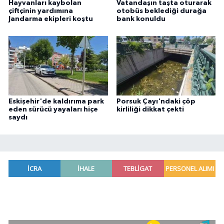
Hayvanları kaybolan
Vatandaşın taşta oturarak
çiftçinin yardımına
otobüs beklediği durağa
Jandarma ekipleri koştu
bank konuldu
Eskişehir'de kaldırıma park
Porsuk Çayı'ndaki çöp
eden sürücü yayaları hiçe
kirliliği dikkat çekti
saydı