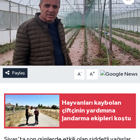
Paylaş
-
+
A
A
Hayvanları kaybolan
çiftçinin yardımına
Jandarma ekipleri koştu
Sivas'ta son günlerde etkili olan şiddetli yağışlar