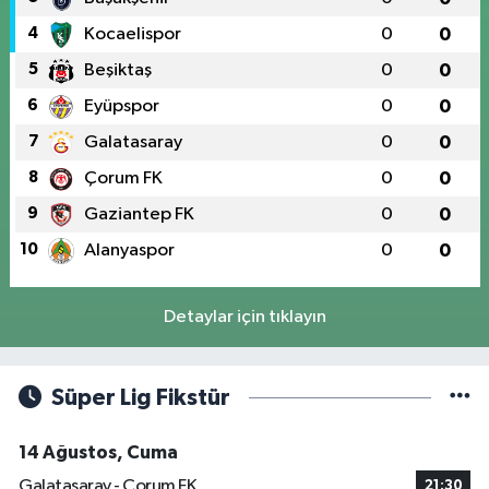
4
Kocaelispor
0
0
5
Beşiktaş
0
0
6
Eyüpspor
0
0
7
Galatasaray
0
0
8
Çorum FK
0
0
9
Gaziantep FK
0
0
10
Alanyaspor
0
0
Detaylar için tıklayın
Süper Lig Fikstür
14 Ağustos, Cuma
Galatasaray - Çorum FK
21:30