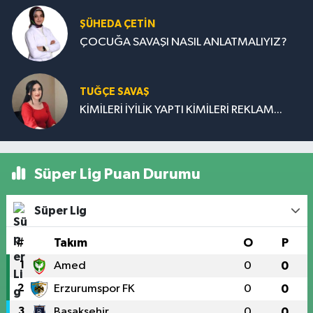
ŞÜHEDA ÇETİN
ÇOCUĞA SAVAŞI NASIL ANLATMALIYIZ?
TUĞÇE SAVAŞ
KİMİLERİ İYİLİK YAPTI KİMİLERİ REKLAM...
Süper Lig Puan Durumu
Süper Lig
#
Takım
O
P
1
Amed
0
0
2
Erzurumspor FK
0
0
3
Başakşehir
0
0