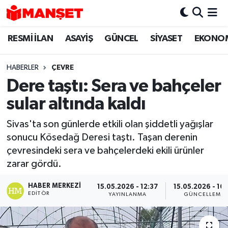
RESMİ İLAN
ASAYİŞ
GÜNCEL
SİYASET
EKONO
Hava Durumu
Trafik Durumu
HABERLER
ÇEVRE
Dere taştı: Sera ve bahçeler
Süper Lig Puan Durumu ve Fikstür
sular altında kaldı
Tüm Manşetler
Sivas'ta son günlerde etkili olan şiddetli yağışlar
sonucu Kösedağ Deresi taştı. Taşan derenin
Son Dakika Haberleri
çevresindeki sera ve bahçelerdeki ekili ürünler
zarar gördü.
Haber Arşivi
HABER MERKEZI
15.05.2026 - 12:37
15.05.2026 - 16:
EDITÖR
YAYINLANMA
GÜNCELLEME