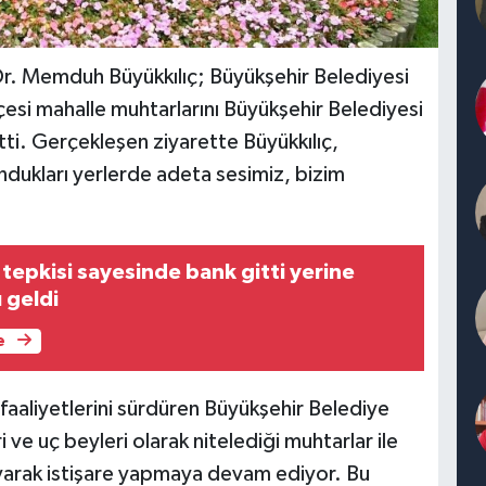
Dr. Memduh Büyükkılıç; Büyükşehir Belediyesi
çesi mahalle muhtarlarını Büyükşehir Belediyesi
ti. Gerçekleşen ziyarette Büyükkılıç,
ndukları yerlerde adeta sesimiz, bizim
tepkisi sayesinde bank gitti yerine
 geldi
e
 faaliyetlerini sürdüren Büyükşehir Belediye
ve uç beyleri olarak nitelediği muhtarlar ile
layarak istişare yapmaya devam ediyor. Bu