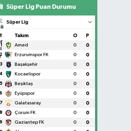
Süper Lig Puan Durumu
Süper Lig
#
Takım
O
P
1
Amed
0
0
2
Erzurumspor FK
0
0
3
Başakşehir
0
0
4
Kocaelispor
0
0
5
Beşiktaş
0
0
6
Eyüpspor
0
0
7
Galatasaray
0
0
8
Çorum FK
0
0
9
Gaziantep FK
0
0