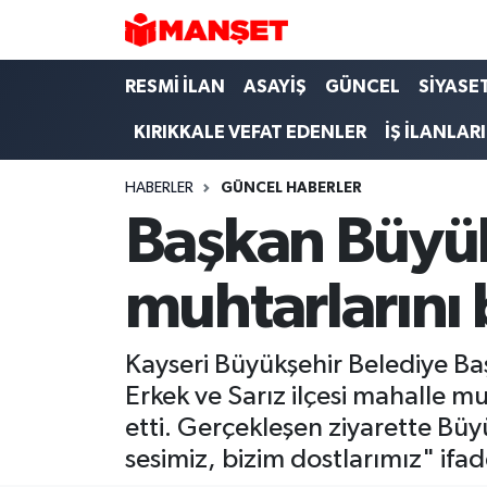
Hava Durumu
RESMİ İLAN
ASAYİŞ
GÜNCEL
SİYASE
KIRIKKALE VEFAT EDENLER
İŞ İLANLARI
Trafik Durumu
HABERLER
GÜNCEL HABERLER
Süper Lig Puan Durumu ve Fikstür
Başkan Büyükk
Tüm Manşetler
muhtarlarını
Son Dakika Haberleri
Haber Arşivi
Kayseri Büyükşehir Belediye Ba
Erkek ve Sarız ilçesi mahalle m
etti. Gerçekleşen ziyarette Büy
sesimiz, bizim dostlarımız" ifa