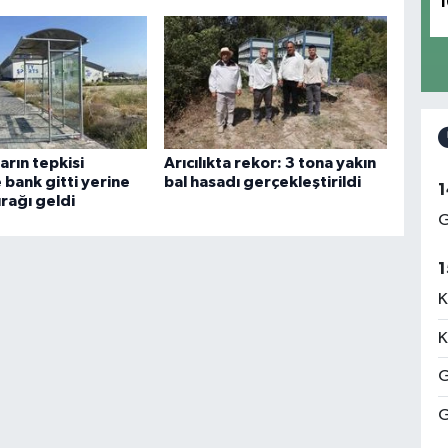
1
arın tepkisi
Arıcılıkta rekor: 3 tona yakın
 bank gitti yerine
bal hasadı gerçekleştirildi
1
rağı geldi
G
1
K
K
G
G