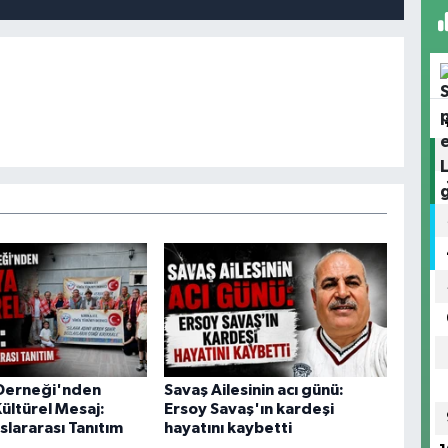
Derneği'nden
Savaş Ailesinin acı günü:
ültürel Mesaj:
Ersoy Savaş'ın kardeşi
slararası Tanıtım
hayatını kaybetti