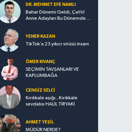
DR. MEHMET EFE NAMLI
Bahar Dönemi Geldi, Çattı!
Anne Adayları Bu Dönemde
Nelere Dikkat Etmeli?
YENER KAZAN
TikTok’a 23 yıkıcı virüsü insanı
ÖMER KIVANÇ
SEÇİMİN TAVŞANLARI VE
KAPLUMBAĞA
CENGİZ SELCİ
Kırıkkale aşığı...Kırıkkale
sevdalısı HALİL TİRYAKİ
AHMET YEŞİL
MÜDÜR NERDE?