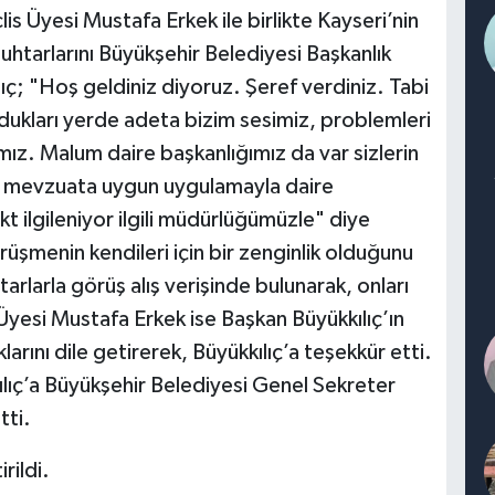
 Üyesi Mustafa Erkek ile birlikte Kayseri’nin
muhtarlarını Büyükşehir Belediyesi Başkanlık
ıç; "Hoş geldiniz diyoruz. Şeref verdiniz. Tabi
ndukları yerde adeta bizim sesimiz, problemleri
ımız. Malum daire başkanlığımız da var sizlerin
n mevzuata uygun uygulamayla daire
t ilgileniyor ilgili müdürlüğümüzle" diye
rüşmenin kendileri için bir zenginlik olduğunu
arlarla görüş alış verişinde bulunarak, onları
Üyesi Mustafa Erkek ise Başkan Büyükkılıç’ın
ını dile getirerek, Büyükkılıç’a teşekkür etti.
lıç’a Büyükşehir Belediyesi Genel Sekreter
tti.
rildi.