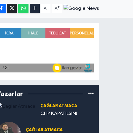
-
+
A
A
Yazarlar
ÇAĞLAR ATMACA
CHP KAPATILSIN!
ÇAĞLAR ATMACA