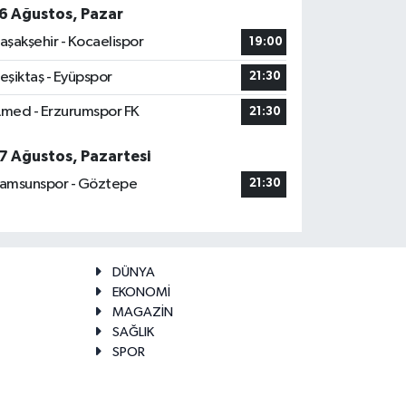
6 Ağustos, Pazar
aşakşehir - Kocaelispor
19:00
eşiktaş - Eyüpspor
21:30
med - Erzurumspor FK
21:30
7 Ağustos, Pazartesi
amsunspor - Göztepe
21:30
DÜNYA
EKONOMİ
MAGAZİN
SAĞLIK
SPOR