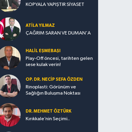
KOPYALA YAPIŞTIR SİYASET
ATILA YILMAZ
ÇAĞRIM SARAN VE DUMAN'A
HALIL EŞMEBAŞI
Play-Off öncesi, tarihten gelen
sese kulak verin!
OP. DR. NECIP SEFA ÖZDEN
Rinoplasti: Görünüm ve
Sağlığın Buluşma Noktası
DR. MEHMET ÖZTÜRK
Kırıkkale’nin Seçimi..