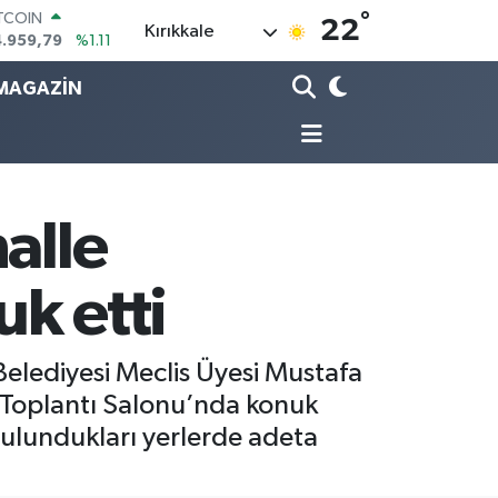
°
OLAR
22
Kırıkkale
7,7436
%0.18
URO
MAGAZİN
5,2510
%0.32
ERLİN
,4811
%0.38
RAM ALTIN
660.55
%0.03
ST100
.779
%-14
alle
k etti
elediyesi Meclis Üyesi Mustafa
k Toplantı Salonu’nda konuk
 Bulundukları yerlerde adeta