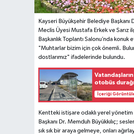
Kayseri Büyükşehir Belediye Başkanı 
Meclis Üyesi Mustafa Erkek ve Sarız il
Başkanlık Toplantı Salonu’nda konuk et
"Muhtarlar bizim için çok önemli. Bulu
dostlarımız" ifadelerinde bulundu.
Vatandaşların 
otobüs durağı
İçeriği Görüntül
Kentteki istişare odaklı yerel yönetim
Başkanı Dr. Memduh Büyükkılıç; sesleri 
sık sık bir araya gelmeye, onları ağır