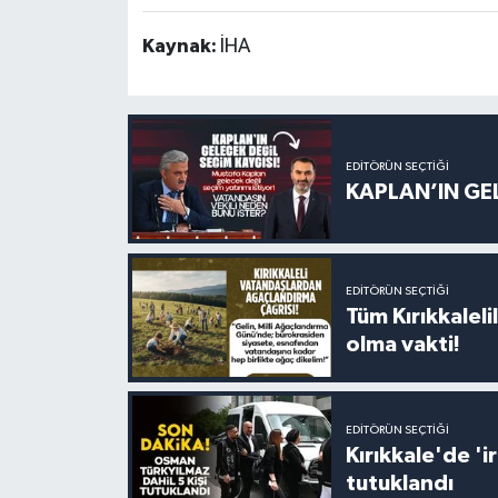
Kaynak:
İHA
EDITÖRÜN SEÇTIĞI
KAPLAN’IN GEL
EDITÖRÜN SEÇTIĞI
Tüm Kırıkkalelil
olma vakti!
EDITÖRÜN SEÇTIĞI
Kırıkkale'de '
tutuklandı