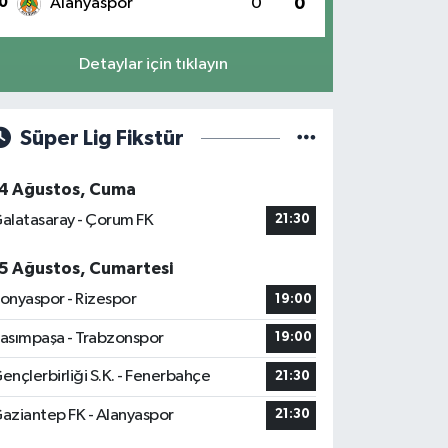
0
Alanyaspor
0
0
Detaylar için tıklayın
Süper Lig Fikstür
4 Ağustos, Cuma
alatasaray - Çorum FK
21:30
5 Ağustos, Cumartesi
onyaspor - Rizespor
19:00
asımpaşa - Trabzonspor
19:00
ençlerbirliği S.K. - Fenerbahçe
21:30
aziantep FK - Alanyaspor
21:30