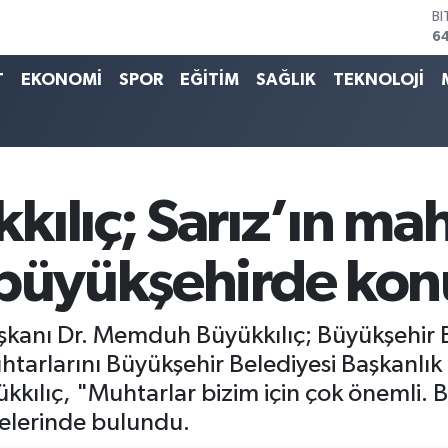
D
4
E
T
EKONOMİ
SPOR
EĞİTİM
SAĞLIK
TEKNOLOJİ
5
ST
64
G
6
Bİ
13
ılıç; Sarız’ın mah
 büyükşehirde konu
şkanı Dr. Memduh Büyükkılıç; Büyükşehir B
uhtarlarını Büyükşehir Belediyesi Başkanlı
ükkılıç, "Muhtarlar bizim için çok önemli.
delerinde bulundu.