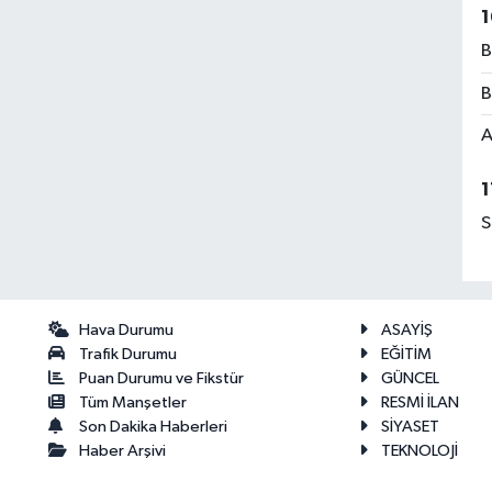
1
B
B
A
1
S
Hava Durumu
ASAYİŞ
Trafik Durumu
EĞİTİM
Puan Durumu ve Fikstür
GÜNCEL
Tüm Manşetler
RESMİ İLAN
Son Dakika Haberleri
SİYASET
Haber Arşivi
TEKNOLOJİ