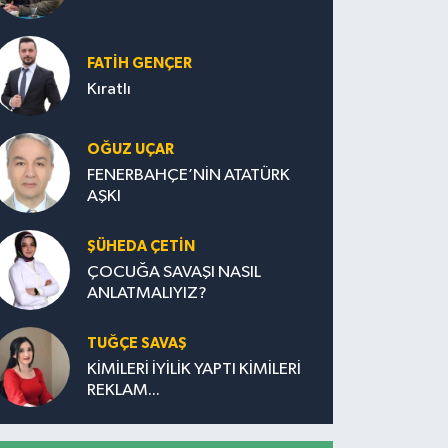
FATIH GENÇER
Kıratlı
OĞUZ UÇAR
FENERBAHÇE’NİN ATATÜRK
AŞKI
ŞÜHEDA ÇETİN
ÇOCUĞA SAVAŞI NASIL
ANLATMALIYIZ?
TUĞÇE SAVAŞ
KİMİLERİ İYİLİK YAPTI KİMİLERİ
REKLAM...