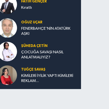
FATIH GENÇER
Kıratlı
OĞUZ UÇAR
FENERBAHÇE’NİN ATATÜRK
AŞKI
ŞÜHEDA ÇETİN
ÇOCUĞA SAVAŞI NASIL
ANLATMALIYIZ?
TUĞÇE SAVAŞ
KİMİLERİ İYİLİK YAPTI KİMİLERİ
REKLAM...