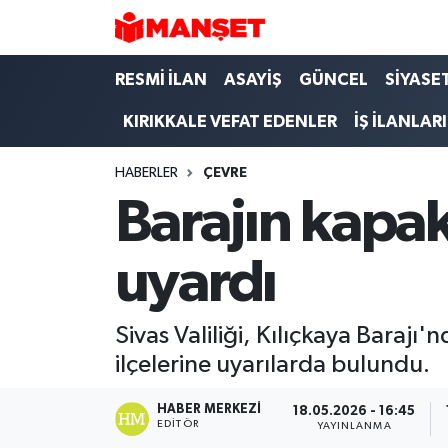
Hava Durumu
RESMİ İLAN
ASAYİŞ
GÜNCEL
SİYASE
KIRIKKALE VEFAT EDENLER
İŞ İLANLARI
Trafik Durumu
HABERLER
ÇEVRE
Süper Lig Puan Durumu ve Fikstür
Barajın kapakl
Tüm Manşetler
uyardı
Son Dakika Haberleri
Haber Arşivi
Sivas Valiliği, Kılıçkaya Barajı'
ilçelerine uyarılarda bulundu.
HABER MERKEZI
18.05.2026 - 16:45
EDITÖR
YAYINLANMA