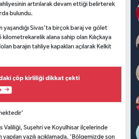
tahliyesinin artırılarak devam ettiği belirterek
arda bulundu.
in yaşandığı Sivas'ta birçok baraj ve gölet
 kilometrekarelik alana sahip olan Kılıçkaya
n barajın tahliye kapakları açılarak Kelkit
aki çöp kirliliği dikkat çekti
e
mektedir'
 Valiliği, Suşehri ve Koyulhisar ilçelerinde
en yapılan yazılı açıklamada, 'Bölgemizde son