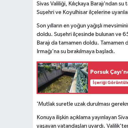
Sivas Valiliği, Kılıçkaya Barajı'ndan su 
Suşehri ve Koyulhisar ilçelerine uyarıl
Son yılların en yoğun yağışlı mevsimin
doldu. Suşehri ilçesinde bulunan ve 65
Barajı da tamamen doldu. Tamamen dola
Irmağı'na su bırakılmaya başladı.
Porsuk Çayı'nd
İçeriği Görüntül
'Mutlak suretle uzak durulması gerek
Konuya ilişkin açıklama yayınlayan Sivas
yaşayan vatandaşları uyardı. Valilik't