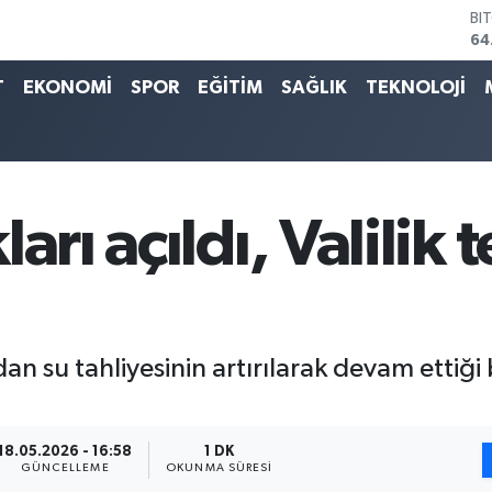
BI
64
DO
47
T
EKONOMİ
SPOR
EĞİTİM
SAĞLIK
TEKNOLOJİ
EU
55
ST
64
GR
65
arı açıldı, Valilik 
Bİ
13
ndan su tahliyesinin artırılarak devam ettiği
18.05.2026 - 16:58
1 DK
GÜNCELLEME
OKUNMA SÜRESI