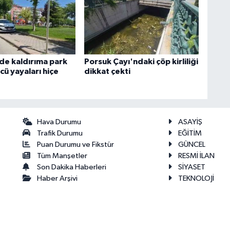
'de kaldırıma park
Porsuk Çayı'ndaki çöp kirliliği
ü yayaları hiçe
dikkat çekti
Hava Durumu
ASAYİŞ
Trafik Durumu
EĞİTİM
Puan Durumu ve Fikstür
GÜNCEL
Tüm Manşetler
RESMİ İLAN
Son Dakika Haberleri
SİYASET
Haber Arşivi
TEKNOLOJİ