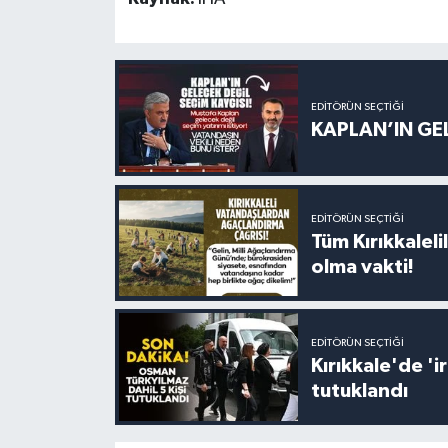
EDITÖRÜN SEÇTIĞI
KAPLAN’IN GEL
EDITÖRÜN SEÇTIĞI
Tüm Kırıkkalelil
olma vakti!
EDITÖRÜN SEÇTIĞI
Kırıkkale'de '
tutuklandı