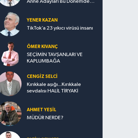
Anne Adayları Bu Dönemde
Nelere Dikkat Etmeli?
YENER KAZAN
TikTok’a 23 yıkıcı virüsü insanı
ÖMER KIVANÇ
SEÇİMİN TAVŞANLARI VE
KAPLUMBAĞA
CENGİZ SELCİ
Kırıkkale aşığı...Kırıkkale
sevdalısı HALİL TİRYAKİ
AHMET YEŞİL
MÜDÜR NERDE?