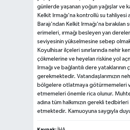
günlerde yaşanan yoğun yağışlar ve kar
Kelkit Irmağı'na kontrollü su tahliyesi
Barajı'ndan Kelkit Irmağı'na bırakılan s
erimeleri, ırmağı besleyen yan derele
seviyesinin yükselmesine sebep olmakt
Koyulhisar ilçeleri sınırlarında nehir k
çökmelerine ve heyelan riskine yol açm
Irmağı ve bağlantılı dere yataklarının
gerekmektedir. Vatandaşlarımızın nehi
bölgelere otlatmaya götürmemeleri ve 
etmemeleri önemle rica olunur. Muhte
adına tüm halkımızın gerekli tedbirleri
etmektedir. Kamuoyuna saygıyla duyuru
Kaynak:
İHA