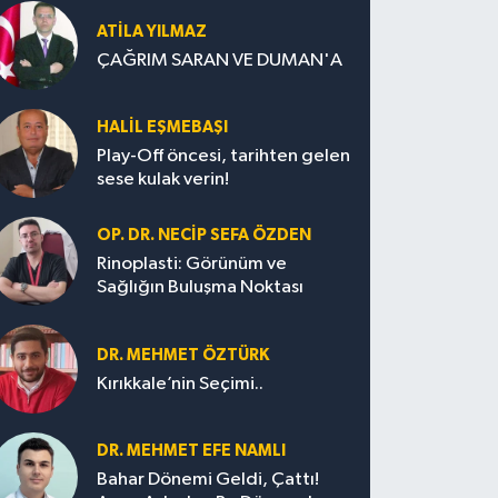
ATILA YILMAZ
ÇAĞRIM SARAN VE DUMAN'A
HALIL EŞMEBAŞI
Play-Off öncesi, tarihten gelen
sese kulak verin!
OP. DR. NECIP SEFA ÖZDEN
Rinoplasti: Görünüm ve
Sağlığın Buluşma Noktası
DR. MEHMET ÖZTÜRK
Kırıkkale’nin Seçimi..
DR. MEHMET EFE NAMLI
Bahar Dönemi Geldi, Çattı!