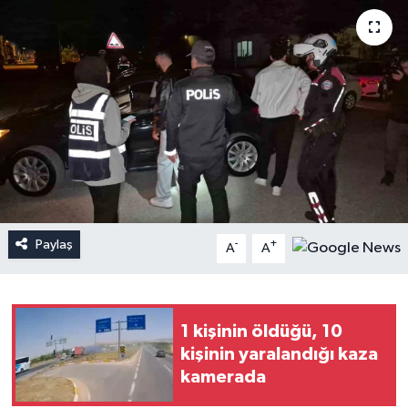
Paylaş
-
+
A
A
1 kişinin öldüğü, 10
kişinin yaralandığı kaza
kamerada