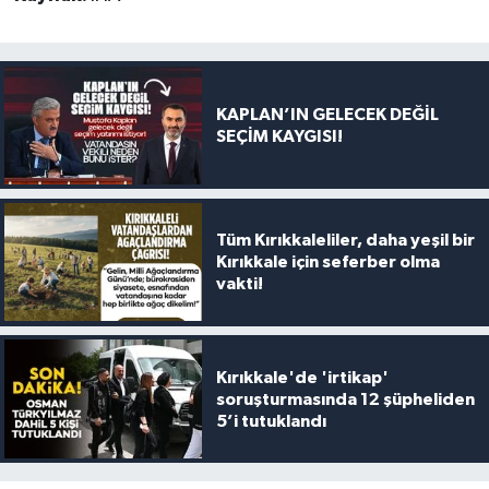
KAPLAN’IN GELECEK DEĞİL
SEÇİM KAYGISI!
Tüm Kırıkkaleliler, daha yeşil bir
Kırıkkale için seferber olma
vakti!
Kırıkkale'de 'irtikap'
soruşturmasında 12 şüpheliden
5’i tutuklandı