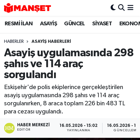
RESMİ İLAN
ASAYİŞ
GÜNCEL
SİYASET
EKONO
Hava Durumu
Trafik Durumu
HABERLER
ASAYİŞ HABERLERİ
Asayiş uygulamasında 298
Süper Lig Puan Durumu ve Fikstür
şahıs ve 114 araç
Tüm Manşetler
sorgulandı
Eskişehir'de polis ekiplerince gerçekleştirilen
Son Dakika Haberleri
asayiş uygulamasında 298 şahıs ve 114 araç
sorgulanırken, 8 araca toplam 226 bin 483 TL
Haber Arşivi
para cezası uygulandı.
HABER MERKEZI
16.05.2026 - 15:02
16.05.2026 - 15
EDITÖR
YAYINLANMA
GÜNCELLEME