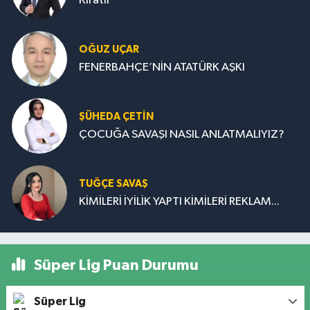
Kıratlı
OĞUZ UÇAR
FENERBAHÇE’NİN ATATÜRK AŞKI
ŞÜHEDA ÇETİN
ÇOCUĞA SAVAŞI NASIL ANLATMALIYIZ?
TUĞÇE SAVAŞ
KİMİLERİ İYİLİK YAPTI KİMİLERİ REKLAM...
Süper Lig Puan Durumu
Süper Lig