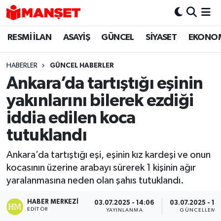
RESMİ İLAN
ASAYİŞ
GÜNCEL
SİYASET
EKONO
Hava Durumu
Trafik Durumu
HABERLER
GÜNCEL HABERLER
Ankara’da tartıştığı eşinin
Süper Lig Puan Durumu ve Fikstür
yakınlarını bilerek ezdiği
Tüm Manşetler
iddia edilen koca
tutuklandı
Son Dakika Haberleri
Ankara’da tartıştığı eşi, eşinin kız kardeşi ve onun
Haber Arşivi
kocasının üzerine arabayı sürerek 1 kişinin ağır
yaralanmasına neden olan şahıs tutuklandı.
HABER MERKEZI
03.07.2025 - 14:06
03.07.2025 - 16
EDITÖR
YAYINLANMA
GÜNCELLEME