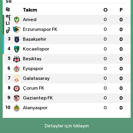
#
Takım
O
P
1
Amed
0
0
2
Erzurumspor FK
0
0
3
Başakşehir
0
0
4
Kocaelispor
0
0
5
Beşiktaş
0
0
6
Eyüpspor
0
0
7
Galatasaray
0
0
8
Çorum FK
0
0
9
Gaziantep FK
0
0
10
Alanyaspor
0
0
Detaylar için tıklayın