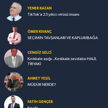
YENER KAZAN
TikTok’a 23 yıkıcı virüsü insanı
ÖMER KIVANÇ
SEÇİMİN TAVŞANLARI VE KAPLUMBAĞA
CENGİZ SELCİ
Kırıkkale aşığı...Kırıkkale sevdalısı HALİL
TİRYAKİ
AHMET YEŞİL
MÜDÜR NERDE?
FATIH GENÇER