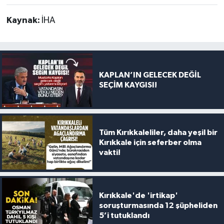
Kaynak:
İHA
KAPLAN’IN GELECEK DEĞİL
SEÇİM KAYGISI!
Tüm Kırıkkaleliler, daha yeşil bir
Kırıkkale için seferber olma
vakti!
Kırıkkale'de 'irtikap'
soruşturmasında 12 şüpheliden
5’i tutuklandı