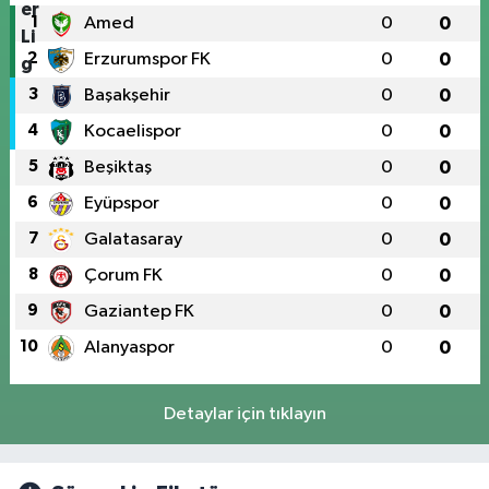
1
Amed
0
0
2
Erzurumspor FK
0
0
3
Başakşehir
0
0
4
Kocaelispor
0
0
5
Beşiktaş
0
0
6
Eyüpspor
0
0
7
Galatasaray
0
0
8
Çorum FK
0
0
9
Gaziantep FK
0
0
10
Alanyaspor
0
0
Detaylar için tıklayın