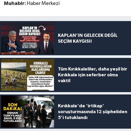
Muhabir:
Haber Merkezi
KAPLAN’IN GELECEK DEĞİL
SEÇİM KAYGISI!
Tüm Kırıkkaleliler, daha yeşil bir
Kırıkkale için seferber olma
vakti!
Kırıkkale'de 'irtikap'
soruşturmasında 12 şüpheliden
5’i tutuklandı