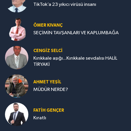
TikTok’a 23 yıkıcı virüsü insanı
ÖMER KIVANÇ
SEÇİMİN TAVŞANLARI VE KAPLUMBAĞA
CENGİZ SELCİ
Kırıkkale aşığı...Kırıkkale sevdalısı HALİL
TİRYAKİ
AHMET YEŞİL
MÜDÜR NERDE?
FATIH GENÇER
Kıratlı