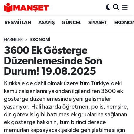
RESMİ İLAN
ASAYİŞ
GÜNCEL
SİYASET
EKONO
Hava Durumu
Trafik Durumu
HABERLER
EKONOMİ
3600 Ek Gösterge
Süper Lig Puan Durumu ve Fikstür
Düzenlemesinde Son
Tüm Manşetler
Durum! 19.08.2025
Kırıkkale de dahil olmak üzere tüm Türkiye'deki
Son Dakika Haberleri
kamu çalışanlarını yakından ilgilendiren 3600 ek
gösterge düzenlemesinde yeni gelişmeler
Haber Arşivi
yaşanıyor. Hali hazırda öğretmen, polis, hemşire,
din görevlisi gibi bazı meslek gruplarına sağlanan
ek gösterge hakkının, tüm birinci derece
memurları kapsayacak şekilde genişletilmesi için