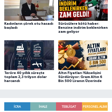
Kadınların çörek otu hasadı
Sürücülere kötü haber:
başladı
Benzine indirim beklenirken
zam geliyor
Teröre 40 yıllık süreçte
Altın Fiyatları Yükselişini
toplam 2,3 trilyon dolar
Sürdürüyor: Gram Altın 6
harcandı
Bin 500 Liranın Üzerinde