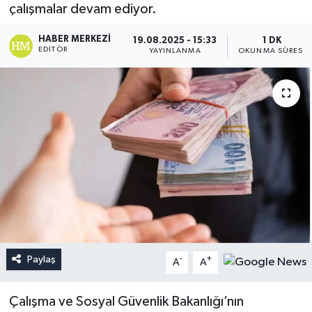
çalışmalar devam ediyor.
HABER MERKEZI
19.08.2025 - 15:33
1 DK
EDITÖR
YAYINLANMA
OKUNMA SÜRESI
Paylaş
-
+
A
A
Çalışma ve Sosyal Güvenlik Bakanlığı’nın