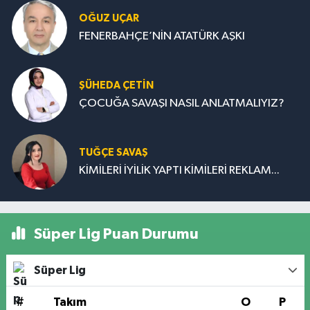
OĞUZ UÇAR
FENERBAHÇE’NİN ATATÜRK AŞKI
ŞÜHEDA ÇETİN
ÇOCUĞA SAVAŞI NASIL ANLATMALIYIZ?
TUĞÇE SAVAŞ
KİMİLERİ İYİLİK YAPTI KİMİLERİ REKLAM...
Süper Lig Puan Durumu
Süper Lig
#
Takım
O
P