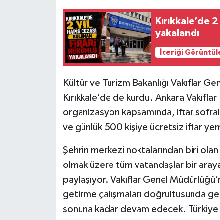
Kırıkkale’de 2
yakalandı
İçeriği Görüntül
Kültür ve Turizm Bakanlığı Vakıflar Ge
Kırıkkale’de de kurdu. Ankara Vakıfl
organizasyon kapsamında, iftar sofral
ve günlük 500 kişiye ücretsiz iftar ye
Şehrin merkezi noktalarından biri ola
olmak üzere tüm vatandaşlar bir aray
paylaşıyor. Vakıflar Genel Müdürlüğü’nü
getirme çalışmaları doğrultusunda ger
sonuna kadar devam edecek. Türkiye g