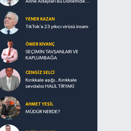
Anne Adayları Bu Dönemde
Nelere Dikkat Etmeli?
YENER KAZAN
TikTok’a 23 yıkıcı virüsü insanı
ÖMER KIVANÇ
SEÇİMİN TAVŞANLARI VE
KAPLUMBAĞA
CENGİZ SELCİ
Kırıkkale aşığı...Kırıkkale
sevdalısı HALİL TİRYAKİ
AHMET YEŞİL
MÜDÜR NERDE?