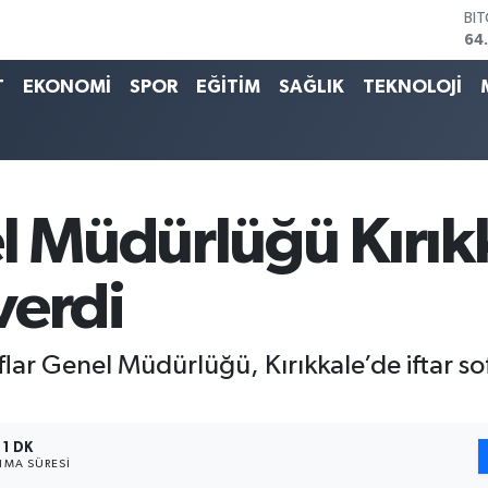
BI
64
DO
47
T
EKONOMİ
SPOR
EĞİTİM
SAĞLIK
TEKNOLOJİ
EU
55
ST
64
GR
66
el Müdürlüğü Kırık
Bİ
13
 verdi
flar Genel Müdürlüğü, Kırıkkale’de iftar sof
1 DK
MA SÜRESI