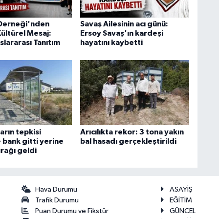
Derneği'nden
Savaş Ailesinin acı günü:
ültürel Mesaj:
Ersoy Savaş'ın kardeşi
slararası Tanıtım
hayatını kaybetti
arın tepkisi
Arıcılıkta rekor: 3 tona yakın
 bank gitti yerine
bal hasadı gerçekleştirildi
rağı geldi
Hava Durumu
ASAYİŞ
Trafik Durumu
EĞİTİM
Puan Durumu ve Fikstür
GÜNCEL