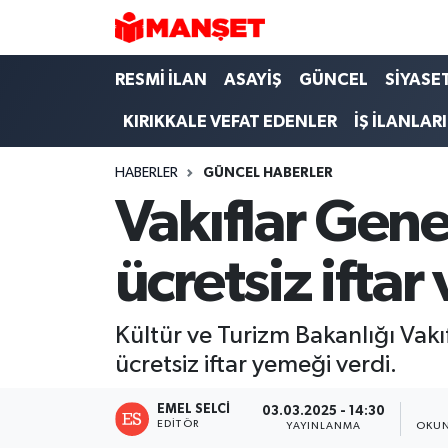
Hava Durumu
RESMİ İLAN
ASAYİŞ
GÜNCEL
SİYASE
KIRIKKALE VEFAT EDENLER
İŞ İLANLARI
Trafik Durumu
HABERLER
GÜNCEL HABERLER
Süper Lig Puan Durumu ve Fikstür
Vakıflar Gen
Tüm Manşetler
ücretsiz iftar
Son Dakika Haberleri
Haber Arşivi
Kültür ve Turizm Bakanlığı Vakı
ücretsiz iftar yemeği verdi.
EMEL SELCI
03.03.2025 - 14:30
EDITÖR
YAYINLANMA
OKUN