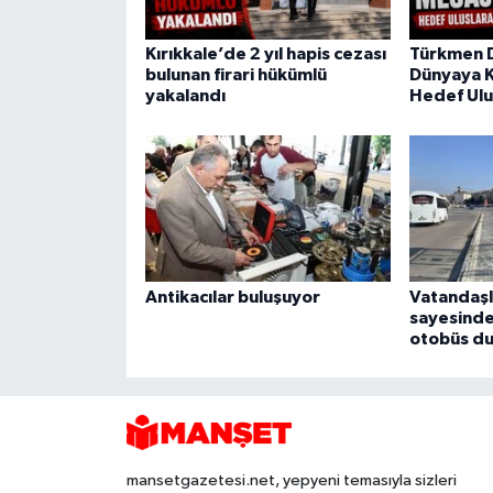
Kırıkkale’de 2 yıl hapis cezası
Türkmen 
bulunan firari hükümlü
Dünyaya K
yakalandı
Hedef Ulu
Antikacılar buluşuyor
Vatandaşl
sayesinde
otobüs du
mansetgazetesi.net, yepyeni temasıyla sizleri