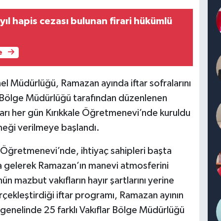
 yıl hapis cezası bulunan firari hükümlü
e
nel Müdürlüğü, Ramazan ayında iftar sofralarını
ar Bölge Müdürlüğü tarafından düzenlenen
arı her gün Kırıkkale Öğretmenevi’nde kuruldu
meği verilmeye başlandı.
n Öğretmenevi’nde, ihtiyaç sahipleri başta
a gelerek Ramazan’ın manevi atmosferini
n mazbut vakıfların hayır şartlarını yerine
çekleştirdiği iftar programı, Ramazan ayının
enelinde 25 farklı Vakıflar Bölge Müdürlüğü