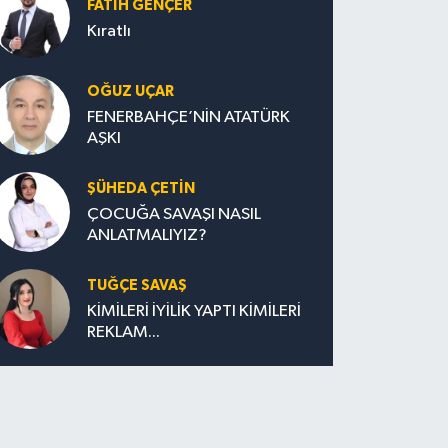
FATIH GENÇER
Kıratlı
OĞUZ UÇAR
FENERBAHÇE’NİN ATATÜRK
AŞKI
ŞÜHEDA ÇETİN
ÇOCUĞA SAVAŞI NASIL
ANLATMALIYIZ?
TUĞÇE SAVAŞ
KİMİLERİ İYİLİK YAPTI KİMİLERİ
REKLAM...