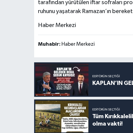
tarafından yürütülen iftar sofraları p
ruhunu yaşatarak Ramazan’ın bereketin
Haber Merkezi
Muhabir:
Haber Merkezi
EDITÖRÜN SEÇTIĞI
KAPLAN’IN GEL
EDITÖRÜN SEÇTIĞI
Tüm Kırıkkalelil
olma vakti!