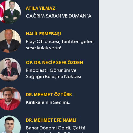
ATILA YILMAZ
ÇAĞRIM SARAN VE DUMAN'A
HALIL EŞMEBAŞI
Play-Off öncesi, tarihten gelen
sese kulak verin!
OP. DR. NECIP SEFA ÖZDEN
Rinoplasti: Görünüm ve
Sağlığın Buluşma Noktası
DR. MEHMET ÖZTÜRK
Kırıkkale’nin Seçimi..
DR. MEHMET EFE NAMLI
Bahar Dönemi Geldi, Çattı!