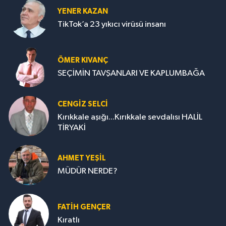
YENER KAZAN
TikTok’a 23 yıkıcı virüsü insanı
ÖMER KIVANÇ
SEÇİMİN TAVŞANLARI VE KAPLUMBAĞA
CENGİZ SELCİ
Kırıkkale aşığı...Kırıkkale sevdalısı HALİL
TİRYAKİ
AHMET YEŞİL
MÜDÜR NERDE?
FATIH GENÇER
Kıratlı