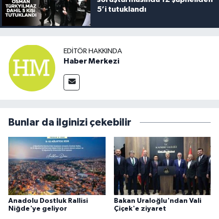
5’i tutuklandı
EDITÖR HAKKINDA
Haber Merkezi
Bunlar da ilginizi çekebilir
Anadolu Dostluk Rallisi
Bakan Uraloğlu'ndan Vali
Niğde'ye geliyor
Çiçek'e ziyaret