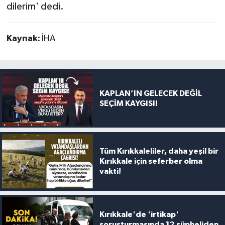
dilerim' dedi.
Kaynak:
İHA
KAPLAN’IN GELECEK DEĞİL
SEÇİM KAYGISI!
Tüm Kırıkkaleliler, daha yeşil bir
Kırıkkale için seferber olma
vakti!
Kırıkkale'de 'irtikap'
soruşturmasında 12 şüpheliden