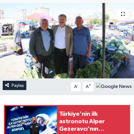
Paylaş
-
+
A
A
Türkiye'nin ilk
astronotu Alper
Gezeravcı'nın