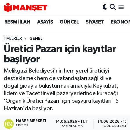
RESMİ İLAN
ASAYİŞ
GÜNCEL
SİYASET
EKONO
Hava Durumu
Trafik Durumu
HABERLER
GENEL
Üretici Pazarı için kayıtlar
Süper Lig Puan Durumu ve Fikstür
başlıyor
Tüm Manşetler
Melikgazi Belediyesi'nin hem yerel üreticiyi
desteklemek hem de vatandaşları sağlıklı ve
Son Dakika Haberleri
doğal gıdayla buluşturmak amacıyla Keykubat,
İldem ve Tacettinveli pazaryerlerinde kuracağı
Haber Arşivi
'Organik Üretici Pazarı' için başvuru kayıtları 15
Haziran'da başlıyor.
HABER MERKEZI
14.06.2026 - 11:11
14.06.2026 - 13:
EDITÖR
YAYINLANMA
GÜNCELLEME