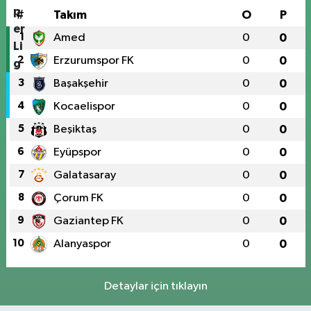
#
Takım
O
P
1
Amed
0
0
2
Erzurumspor FK
0
0
3
Başakşehir
0
0
4
Kocaelispor
0
0
5
Beşiktaş
0
0
6
Eyüpspor
0
0
7
Galatasaray
0
0
8
Çorum FK
0
0
9
Gaziantep FK
0
0
10
Alanyaspor
0
0
Detaylar için tıklayın