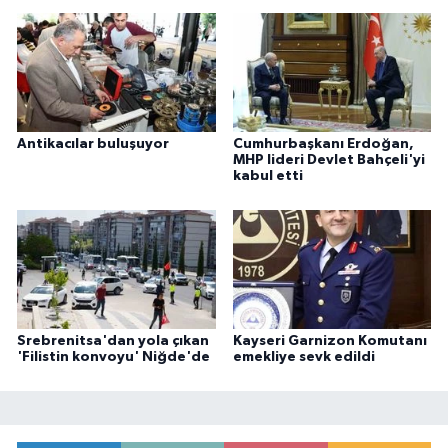
Antikacılar buluşuyor
Cumhurbaşkanı Erdoğan,
MHP lideri Devlet Bahçeli'yi
kabul etti
Srebrenitsa'dan yola çıkan
Kayseri Garnizon Komutanı
'Filistin konvoyu' Niğde'de
emekliye sevk edildi