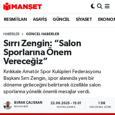
RESMİ İLAN
ASAYİŞ
GÜNCEL
SİYASET
EKONO
Hava Durumu
Trafik Durumu
HABERLER
GÜNCEL HABERLER
Sırrı Zengin: “Salon
Süper Lig Puan Durumu ve Fikstür
Sporlarına Önem
Tüm Manşetler
Vereceğiz”
Kırıkkale Amatör Spor Kulüpleri Federasyonu
Son Dakika Haberleri
Başkanı Sırrı Zengin, spor alanında yeni bir
döneme girileceğini belirterek özellikle salon
Haber Arşivi
sporlarına yönelik önemli mesajlar verdi.
BURAK ÇALIŞKAN
22.06.2025 - 15:01
1 DK
MUHABIR
YAYINLANMA
OKUNMA SÜRESI