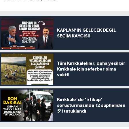
KAPLAN’IN GELECEK DEĞİL
SEÇİM KAYGISI!
Tüm Kırıkkaleliler, daha yeşil bir
Kırıkkale için seferber olma
vakti!
Kırıkkale'de 'irtikap'
soruşturmasında 12 şüpheliden
5’i tutuklandı