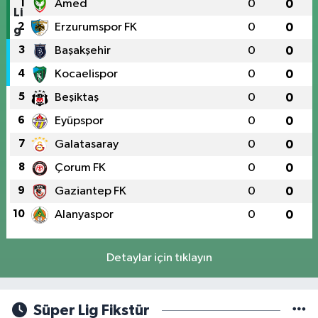
1
Amed
0
0
2
Erzurumspor FK
0
0
3
Başakşehir
0
0
4
Kocaelispor
0
0
5
Beşiktaş
0
0
6
Eyüpspor
0
0
7
Galatasaray
0
0
8
Çorum FK
0
0
9
Gaziantep FK
0
0
10
Alanyaspor
0
0
Detaylar için tıklayın
Süper Lig Fikstür