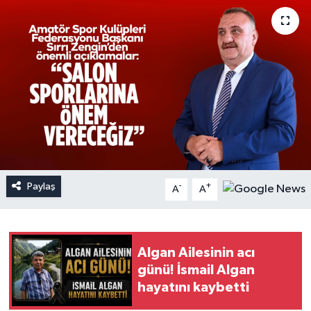
Paylaş
-
+
A
A
Algan Ailesinin acı
günü! İsmail Algan
hayatını kaybetti