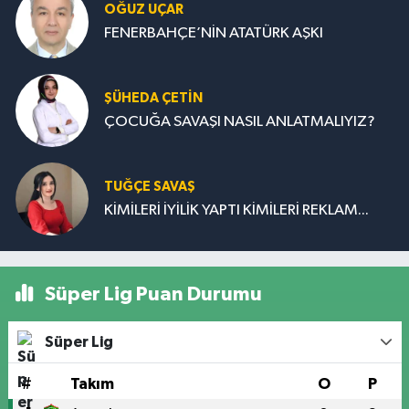
OĞUZ UÇAR
FENERBAHÇE’NİN ATATÜRK AŞKI
ŞÜHEDA ÇETİN
ÇOCUĞA SAVAŞI NASIL ANLATMALIYIZ?
TUĞÇE SAVAŞ
KİMİLERİ İYİLİK YAPTI KİMİLERİ REKLAM...
Süper Lig Puan Durumu
Süper Lig
#
Takım
O
P