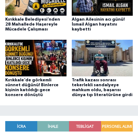
Kırıkkale Belediyesi’nden
Algan Ailesinin acı günü!
28 Mahallede Haşereyle
İsmail Algan hayatını
Mücadele Çalışması
kaybetti
Kırıkkale’de görkemli
Trafik kazası sonrası
sünnet düğünü! Binlerce
tekerlekli sandalyeye
kişinin katıldığı gece
mahkum oldu, başarısı
konsere dönüştü
dünya tıp literatürüne girdi