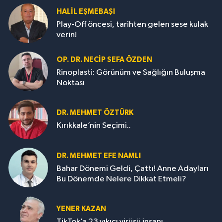
HALIL EŞMEBAŞI
Play-Off öncesi, tarihten gelen sese kulak
verin!
OP. DR. NECIP SEFA ÖZDEN
Rinoplasti: Görünüm ve Sağlığın Buluşma
Noktası
DR. MEHMET ÖZTÜRK
Kırıkkale’nin Seçimi..
DR. MEHMET EFE NAMLI
Bahar Dönemi Geldi, Çattı! Anne Adayları
Bu Dönemde Nelere Dikkat Etmeli?
YENER KAZAN
TikTok’a 23 yıkıcı virüsü insanı