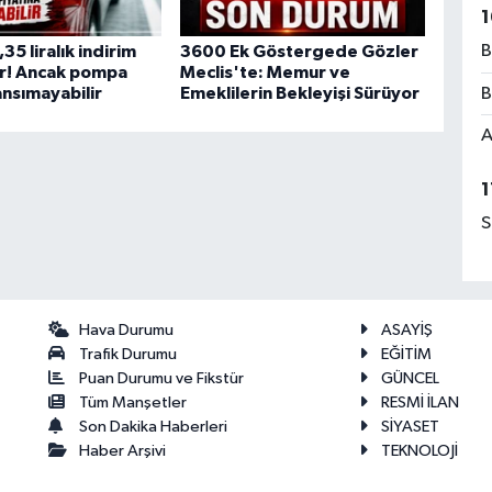
1
B
35 liralık indirim
3600 Ek Göstergede Gözler
r! Ancak pompa
Meclis'te: Memur ve
ansımayabilir
Emeklilerin Bekleyişi Sürüyor
B
A
1
S
Hava Durumu
ASAYİŞ
Trafik Durumu
EĞİTİM
Puan Durumu ve Fikstür
GÜNCEL
Tüm Manşetler
RESMİ İLAN
Son Dakika Haberleri
SİYASET
Haber Arşivi
TEKNOLOJİ