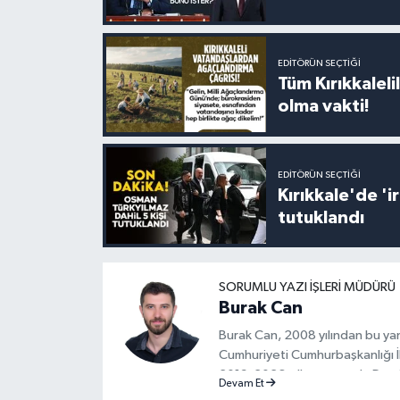
EDITÖRÜN SEÇTIĞI
Tüm Kırıkkalelil
olma vakti!
EDITÖRÜN SEÇTIĞI
Kırıkkale'de '
tutuklandı
SORUMLU YAZI İŞLERI MÜDÜRÜ
Burak Can
Burak Can, 2008 yılından bu ya
Cumhuriyeti Cumhurbaşkanlığı İle
2019-2026 yılları arasında Demi
Devam Et
yapan Burak Can, meslek hayatın