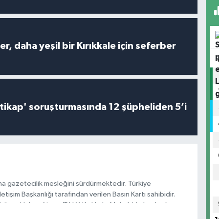
er, daha yeşil bir Kırıkkale için seferber
irtikap' soruşturmasında 12 şüpheliden 5’i
na gazetecilik mesleğini sürdürmektedir. Türkiye
tişim Başkanlığı tarafından verilen Basın Kartı sahibidir.
rören Haber Ajansı (DHA) Kırıkkale Muhabiri olarak görev
a 2026 yılından itibaren Anadolu Ajansı (AA) Kırıkkale