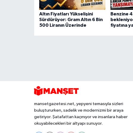
Altın Fiyatları Yükselişini
Benzine 4,
Sürdürüyor: Gram Altın 6 Bin
bekleniyo
500 Liranın Üzerinde
fiyatına y
mansetgazetesi.net, yepyeni temasıyla sizleri
buluştururken, sadelik ve modernizmi bir araya
getiriyor. Şatafattan kaçınıyor ve insanlara haber
okuyabilecekleri bir altyapı sunuyor.