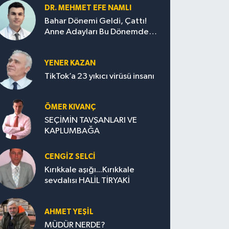
DR. MEHMET EFE NAMLI
Bahar Dönemi Geldi, Çattı!
Anne Adayları Bu Dönemde
Nelere Dikkat Etmeli?
YENER KAZAN
TikTok’a 23 yıkıcı virüsü insanı
ÖMER KIVANÇ
SEÇİMİN TAVŞANLARI VE
KAPLUMBAĞA
CENGİZ SELCİ
Kırıkkale aşığı...Kırıkkale
sevdalısı HALİL TİRYAKİ
AHMET YEŞİL
MÜDÜR NERDE?