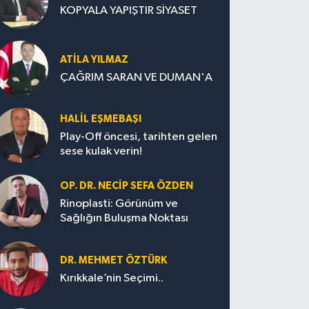
KOPYALA YAPIŞTIR SİYASET
ATILA YILMAZ
ÇAĞRIM SARAN VE DUMAN'A
HALIL EŞMEBAŞI
Play-Off öncesi, tarihten gelen
sese kulak verin!
OP. DR. NECIP SEFA ÖZDEN
Rinoplasti: Görünüm ve
Sağlığın Buluşma Noktası
DR. MEHMET ÖZTÜRK
Kırıkkale’nin Seçimi..