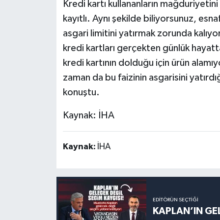
Kredi kartı kullananların mağduriyetin
kayıtlı. Aynı şekilde biliyorsunuz, esnaf
asgari limitini yatırmak zorunda kalıyo
kredi kartları gerçekten günlük hayat
kredi kartının dolduğu için ürün alamıyo
zaman da bu faizinin asgarisini yatırd
konuştu.
Kaynak: İHA
Kaynak:
İHA
EDITÖRÜN SEÇTIĞI
KAPLAN’IN GEL