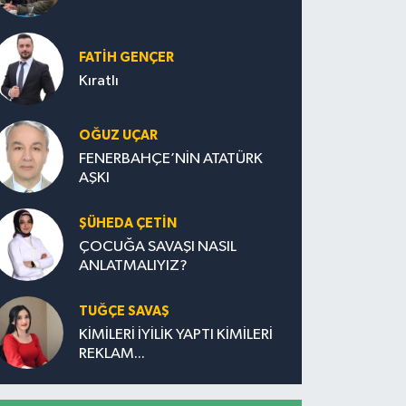
FATIH GENÇER
Kıratlı
OĞUZ UÇAR
FENERBAHÇE’NİN ATATÜRK
AŞKI
ŞÜHEDA ÇETİN
ÇOCUĞA SAVAŞI NASIL
ANLATMALIYIZ?
TUĞÇE SAVAŞ
KİMİLERİ İYİLİK YAPTI KİMİLERİ
REKLAM...