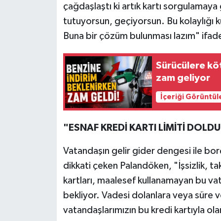
çağdaşlaştı ki artık kartı sorgulamay
tutuyorsun, geçiyorsun. Bu kolaylığı ku
Buna bir çözüm bulunması lazım" ifadel
Sürücülere kö
zam geliyor
İçeriği Görüntül
"ESNAF KREDİ KARTI LİMİTİ DOLD
Vatandaşın gelir gider dengesi ile bor
dikkati çeken Palandöken, "İşsizlik, ta
kartları, maalesef kullanamayan bu vata
bekliyor. Vadesi dolanlara veya süre v
vatandaşlarımızın bu kredi kartıyla o