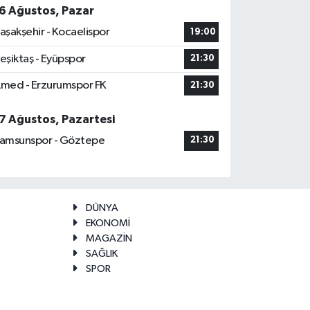
6 Ağustos, Pazar
aşakşehir - Kocaelispor
19:00
eşiktaş - Eyüpspor
21:30
med - Erzurumspor FK
21:30
7 Ağustos, Pazartesi
amsunspor - Göztepe
21:30
DÜNYA
EKONOMİ
MAGAZİN
SAĞLIK
SPOR