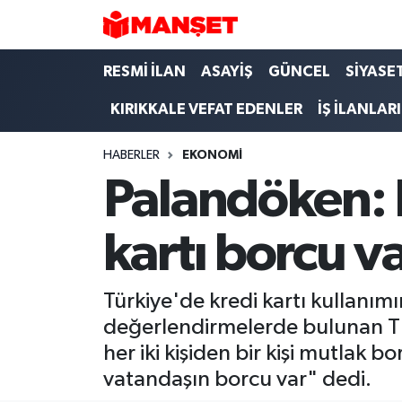
Hava Durumu
RESMİ İLAN
ASAYİŞ
GÜNCEL
SİYASE
KIRIKKALE VEFAT EDENLER
İŞ İLANLARI
Trafik Durumu
HABERLER
EKONOMİ
Süper Lig Puan Durumu ve Fikstür
Palandöken: H
Tüm Manşetler
kartı borcu v
Son Dakika Haberleri
Haber Arşivi
Türkiye'de kredi kartı kullanımı
değerlendirmelerde bulunan TE
her iki kişiden bir kişi mutlak b
vatandaşın borcu var" dedi.