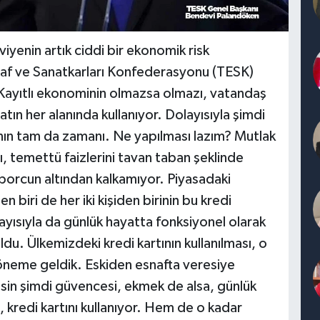
viyenin artık ciddi bir ekonomik risk
af ve Sanatkarları Konfederasyonu (TESK)
ayıtlı ekonominin olmazsa olmazı, vatandaş
yatın her alanında kullanıyor. Dolayısıyla şimdi
ının tam da zamanı. Ne yapılması lazım? Mutlak
tı, temettü faizlerini tavan taban şeklinde
borcun altından kalkamıyor. Piyasadaki
en biri de her iki kişiden birinin bu kredi
layısıyla da günlük hayatta fonksiyonel olarak
ldu. Ülkemizdeki kredi kartının kullanılması, o
 döneme geldik. Eskiden esnafta veresiye
esin şimdi güvencesi, ekmek de alsa, günlük
, kredi kartını kullanıyor. Hem de o kadar