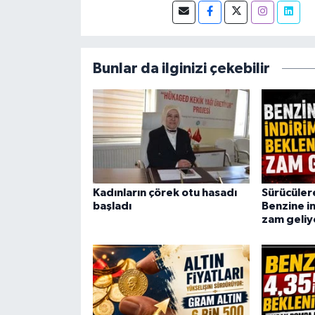
Muhabiri olarak sürdürmektedir
Bunlar da ilginizi çekebilir
Kadınların çörek otu hasadı
Sürücüler
başladı
Benzine i
zam geliy