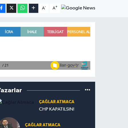
-
+
A
A
Yazarlar
ÇAĞLAR ATMACA
CHP KAPATILSIN!
ÇAĞLAR ATMACA