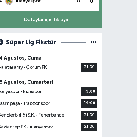
0
Alanyaspor
0
0
Detaylar için tıklayın
Süper Lig Fikstür
4 Ağustos, Cuma
alatasaray - Çorum FK
21:30
5 Ağustos, Cumartesi
onyaspor - Rizespor
19:00
asımpaşa - Trabzonspor
19:00
ençlerbirliği S.K. - Fenerbahçe
21:30
aziantep FK - Alanyaspor
21:30