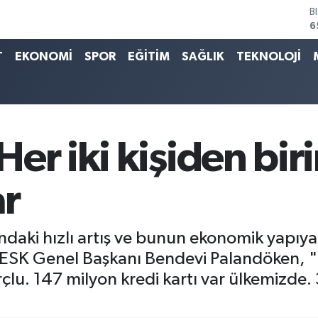
D
4
E
T
EKONOMİ
SPOR
EĞİTİM
SAĞLIK
TEKNOLOJİ
5
S
6
G
6
B
1
er iki kişiden biri
ar
ndaki hızlı artış ve bunun ekonomik yapıya e
SK Genel Başkanı Bendevi Palandöken, "Ü
orçlu. 147 milyon kredi kartı var ülkemizde. 