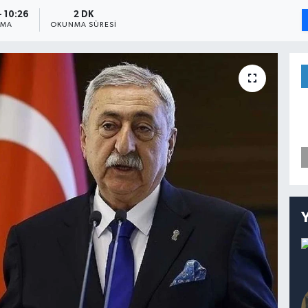
- 10:26
2 DK
NMA
OKUNMA SÜRESI