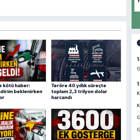
1
.
1
G
1
e kötü haber:
Teröre 40 yıllık süreçte
ndirim beklenirken
toplam 2,3 trilyon dolar
K
or
harcandı
K
G
G