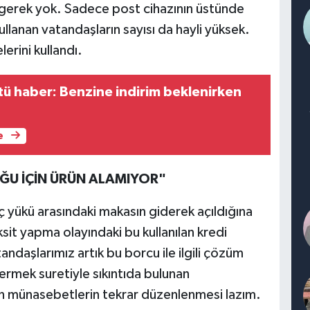
a gerek yok. Sadece post cihazının üstünde
llanan vatandaşların sayısı da hayli yüksek.
erini kullandı.
tü haber: Benzine indirim beklenirken
e
UĞU İÇİN ÜRÜN ALAMIYOR"
ç yükü arasındaki makasın giderek açıldığına
ksit yapma olayındaki bu kullanılan kredi
ndaşlarımız artık bu borcu ile ilgili çözüm
ermek suretiyle sıkıntıda bulunan
lan münasebetlerin tekrar düzenlenmesi lazım.