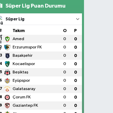
Süper Lig Puan Durumu
Süper Lig
#
Takım
O
P
1
Amed
0
0
2
Erzurumspor FK
0
0
3
Başakşehir
0
0
4
Kocaelispor
0
0
5
Beşiktaş
0
0
6
Eyüpspor
0
0
7
Galatasaray
0
0
8
Çorum FK
0
0
9
Gaziantep FK
0
0