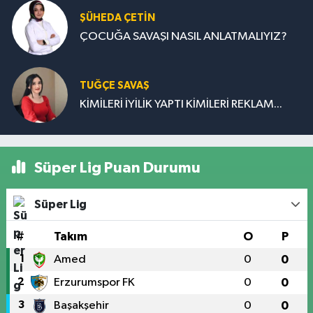
ŞÜHEDA ÇETİN
ÇOCUĞA SAVAŞI NASIL ANLATMALIYIZ?
TUĞÇE SAVAŞ
KİMİLERİ İYİLİK YAPTI KİMİLERİ REKLAM...
Süper Lig Puan Durumu
Süper Lig
#
Takım
O
P
1
Amed
0
0
2
Erzurumspor FK
0
0
3
Başakşehir
0
0