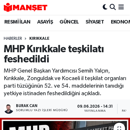
RESMİ İLAN
ASAYİŞ
GÜNCEL
SİYASET
EKONO
Hava Durumu
Trafik Durumu
HABERLER
KIRIKKALE
MHP Kırıkkale teşkilatı
Süper Lig Puan Durumu ve Fikstür
feshedildi
Tüm Manşetler
MHP Genel Başkan Yardımcısı Semih Yalçın,
Kırıkkale, Zonguldak ve Kocaeli il teşkilat organları
Son Dakika Haberleri
parti tüzüğünün 52. ve 54. maddelerinin tanıdığı
yetkiye istinaden feshedildiğini açıkladı.
Haber Arşivi
BURAK CAN
09.06.2026 - 14:31
SORUMLU YAZI İŞLERI MÜDÜRÜ
YAYINLANMA
PAYL