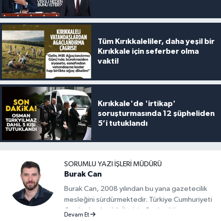
Tüm Kırıkkaleliler, daha yeşil bir
Kırıkkale için seferber olma
vakti!
Kırıkkale'de 'irtikap'
soruşturmasında 12 şüpheliden
5’i tutuklandı
SORUMLU YAZI İŞLERI MÜDÜRÜ
Burak Can
Burak Can, 2008 yılından bu yana gazetecilik
mesleğini sürdürmektedir. Türkiye Cumhuriyeti
Cumhurbaşkanlığı İletişim Başkanlığı
Devam Et