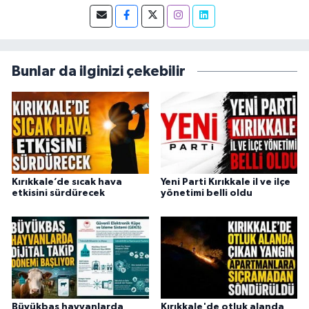
tarafından verilen Basın Kartı sahibidir. 2019-
2026 yılları arasında Demirören Haber Ajansı
(DHA) Kırıkkale Muhabiri olarak görev yapan
Burak Can, meslek hayatına 2026 yılından
itibaren Anadolu Ajansı (AA) Kırıkkale Muhabiri
Bunlar da ilginizi çekebilir
olarak sürdürmektedir.
Kırıkkale’de sıcak hava
Yeni Parti Kırıkkale il ve ilçe
etkisini sürdürecek
yönetimi belli oldu
Büyükbaş hayvanlarda
Kırıkkale'de otluk alanda