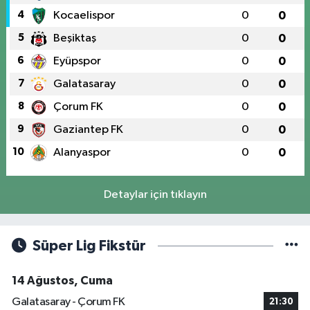
4
Kocaelispor
0
0
5
Beşiktaş
0
0
6
Eyüpspor
0
0
7
Galatasaray
0
0
8
Çorum FK
0
0
9
Gaziantep FK
0
0
10
Alanyaspor
0
0
Detaylar için tıklayın
Süper Lig Fikstür
14 Ağustos, Cuma
Galatasaray - Çorum FK
21:30