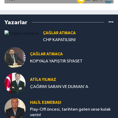
Yazarlar
ÇAĞLAR ATMACA
CHP KAPATILSIN!
ÇAĞLAR ATMACA
KOPYALA YAPIŞTIR SİYASET
ATILA YILMAZ
ÇAĞRIM SARAN VE DUMAN'A
HALIL EŞMEBAŞI
Play-Off öncesi, tarihten gelen sese kulak
verin!