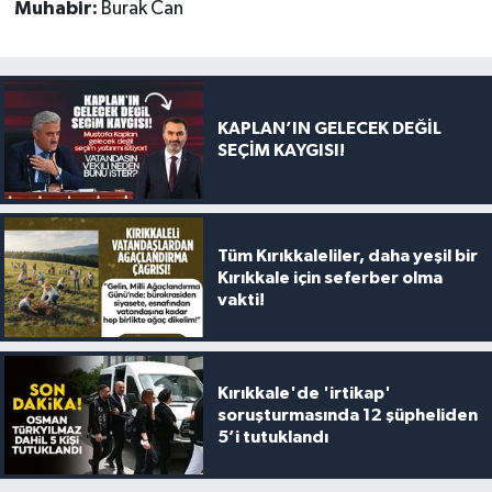
Muhabir:
Burak Can
KAPLAN’IN GELECEK DEĞİL
SEÇİM KAYGISI!
Tüm Kırıkkaleliler, daha yeşil bir
Kırıkkale için seferber olma
vakti!
Kırıkkale'de 'irtikap'
soruşturmasında 12 şüpheliden
5’i tutuklandı