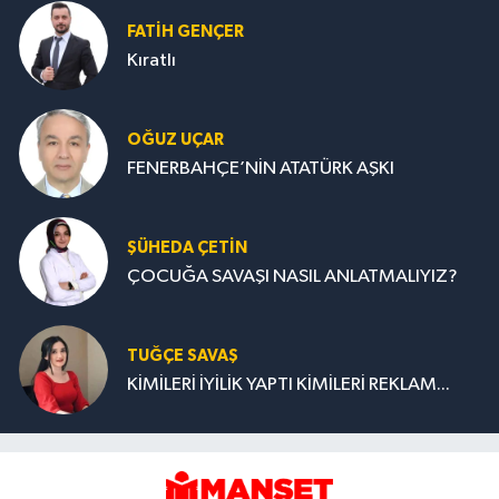
FATIH GENÇER
Kıratlı
OĞUZ UÇAR
FENERBAHÇE’NİN ATATÜRK AŞKI
ŞÜHEDA ÇETİN
ÇOCUĞA SAVAŞI NASIL ANLATMALIYIZ?
TUĞÇE SAVAŞ
KİMİLERİ İYİLİK YAPTI KİMİLERİ REKLAM...