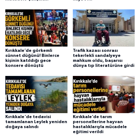
Kırıkkale’de görkemli
Trafik kazası sonrası
sünnet düğünü! Binlerce
tekerlekli sandalyeye
kişinin katıldığı gece
mahkum oldu, başarısı
konsere dönüştü
dünya tıp literatürüne girdi
Kırıkkale'de tedavisi
Kırıkkale’de tarım
tamamlanan Leylek yeniden
personellerine hayvan
doğaya salındı
hastalıklarıyla mücadele
eğitimi verildi