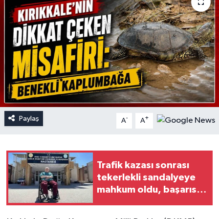
Paylaş
-
+
A
A
Trafik kazası sonrası
tekerlekli sandalyeye
mahkum oldu, başarısı
dünya tıp literatürüne
girdi