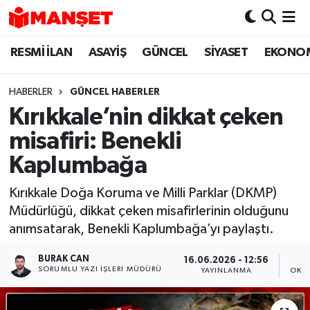
RESMİ İLAN
ASAYİŞ
GÜNCEL
SİYASET
EKONO
Hava Durumu
Trafik Durumu
HABERLER
GÜNCEL HABERLER
Kırıkkale’nin dikkat çeken
Süper Lig Puan Durumu ve Fikstür
misafiri: Benekli
Tüm Manşetler
Kaplumbağa
Kırıkkale Doğa Koruma ve Milli Parklar (DKMP)
Son Dakika Haberleri
Müdürlüğü, dikkat çeken misafirlerinin olduğunu
anımsatarak, Benekli Kaplumbağa’yı paylaştı.
Haber Arşivi
BURAK CAN
16.06.2026 - 12:56
SORUMLU YAZI İŞLERI MÜDÜRÜ
YAYINLANMA
OKU