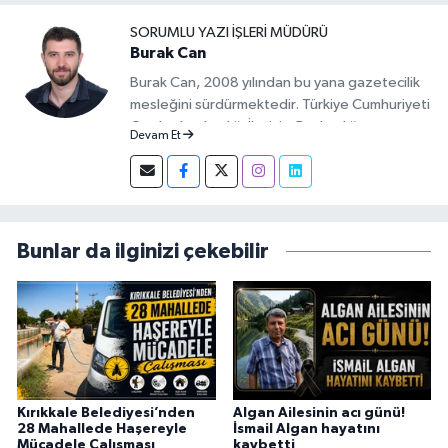
SORUMLU YAZI İŞLERI MÜDÜRÜ
Burak Can
Burak Can, 2008 yılından bu yana gazetecilik
mesleğini sürdürmektedir. Türkiye Cumhuriyeti
Cumhurbaşkanlığı İletişim Başkanlığı
Devam Et
tarafından verilen Basın Kartı sahibidir. 2019-
2026 yılları arasında Demirören Haber Ajansı
(DHA) Kırıkkale Muhabiri olarak görev yapan
Burak Can, meslek hayatına 2026 yılından
itibaren Anadolu Ajansı (AA) Kırıkkale Muhabiri
Bunlar da ilginizi çekebilir
olarak sürdürmektedir.
Kırıkkale Belediyesi’nden
Algan Ailesinin acı günü!
28 Mahallede Haşereyle
İsmail Algan hayatını
Mücadele Çalışması
kaybetti