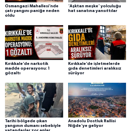
Osmangazi Mahallesi’nde
'Aşktan meşke' yolculuğu
çatı yangını paniğe neden
hat sanatına yansıttılar
oldu
Kırıkkale’de narkotik
Kırıkkale’de işletmelerde
madde operasyonu: 1
gıda denetimleri aralıksız
gözaltı
sürüyor
Tarihi bölgede çıkan
Anadolu Dostluk Rallisi
yangının dumanı sebebiyle
Niğde'ye geliyor
vatandaşlar zor anlar