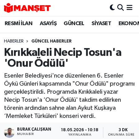
RESMİ İLAN
ASAYİŞ
GÜNCEL
SİYASET
EKONO
Hava Durumu
Trafik Durumu
HABERLER
GÜNCEL HABERLER
Kırıkkaleli Necip Tosun'a
Süper Lig Puan Durumu ve Fikstür
'Onur Ödülü'
Tüm Manşetler
Esenler Belediyesi'nce düzenlenen 6. Esenler
Öykü Günleri kapsamında "Onur Ödülü" programı
Son Dakika Haberleri
gerçekleştirildi. Programda Kırıkkaleli yazar
Necip Tosun'a ‘Onur Ödülü' takdim edilirken
Haber Arşivi
törenin ardından sahne alan Aykut Kuşkaya
‘Memleket Türküleri' konseri verdi.
BURAK ÇALIŞKAN
18.05.2026 - 10:18
3 DK
MUHABIR
YAYINLANMA
OKUNMA SÜRESI