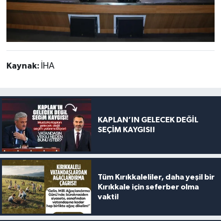
Kaynak:
İHA
KAPLAN’IN GELECEK DEĞİL
SEÇİM KAYGISI!
Tüm Kırıkkaleliler, daha yeşil bir
Kırıkkale için seferber olma
vakti!