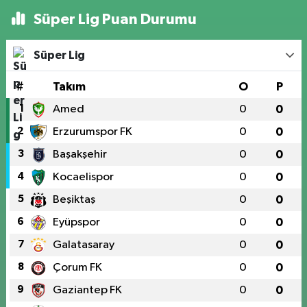
Süper Lig Puan Durumu
Süper Lig
#
Takım
O
P
1
Amed
0
0
2
Erzurumspor FK
0
0
3
Başakşehir
0
0
4
Kocaelispor
0
0
5
Beşiktaş
0
0
6
Eyüpspor
0
0
7
Galatasaray
0
0
8
Çorum FK
0
0
9
Gaziantep FK
0
0