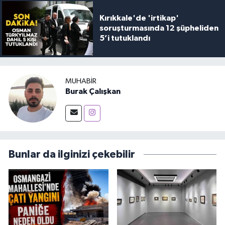
Kırıkkale'de 'irtikap'
soruşturmasında 12 şüpheliden
5’i tutuklandı
MUHABIR
Burak Çalışkan
Bunlar da ilginizi çekebilir