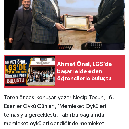
Ahmet Önal, LGS’de
başarı elde eden
öğrencilerle buluştu
Tören öncesi konuşan yazar Necip Tosun, "6.
Esenler Öykü Günleri, ‘Memleket Öyküleri'
temasıyla gerçekleşti. Tabii bu bağlamda
memleket öyküleri dendiğinde memleket