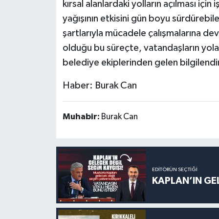
kırsal alanlardaki yolların açılması içi
yağışının etkisini gün boyu sürdürebilec
şartlarıyla mücadele çalışmalarına dev
olduğu bu süreçte, vatandaşların yola
belediye ekiplerinden gelen bilgilendi
Haber: Burak Can
Muhabir:
Burak Can
EDITÖRÜN SEÇTIĞI
KAPLAN’IN GEL