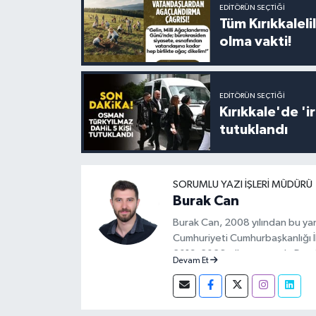
EDITÖRÜN SEÇTIĞI
Tüm Kırıkkalelil
olma vakti!
EDITÖRÜN SEÇTIĞI
Kırıkkale'de '
tutuklandı
SORUMLU YAZI İŞLERI MÜDÜRÜ
Burak Can
Burak Can, 2008 yılından bu ya
Cumhuriyeti Cumhurbaşkanlığı İle
2019-2026 yılları arasında Demi
Devam Et
yapan Burak Can, meslek hayatın
Muhabiri olarak sürdürmektedir