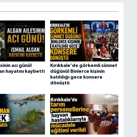
sinin acı günü!
Kırıkkale’de görkemli sünnet
an hayatını kaybetti
düğünü! Binlerce kişinin
katıldığı gece konsere
dönüştü