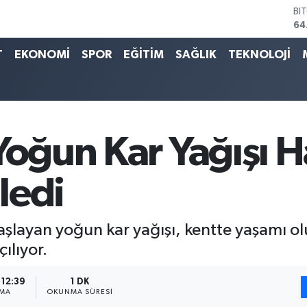
DO
47
EU
55
T
EKONOMİ
SPOR
EĞİTİM
SAĞLIK
TEKNOLOJİ
ST
64
GR
65
Bİ
13
Yoğun Kar Yağışı H
BI
64
ledi
başlayan yoğun kar yağışı, kentte yaşamı o
çılıyor.
 12:39
1 DK
NMA
OKUNMA SÜRESI