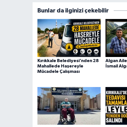
Bunlar da ilginizi çekebilir
Kırıkkale Belediyesi’nden 28
Algan Aile
Mahallede Haşereyle
İsmail Alg
Mücadele Çalışması