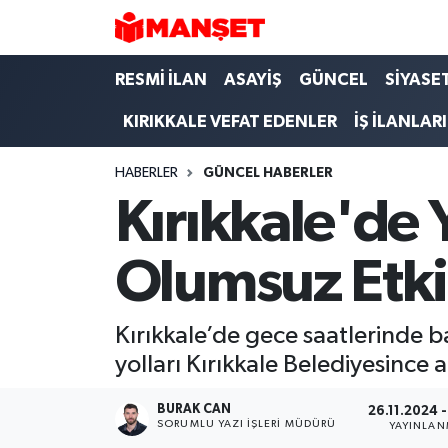
Hava Durumu
RESMİ İLAN
ASAYİŞ
GÜNCEL
SİYASE
KIRIKKALE VEFAT EDENLER
İŞ İLANLARI
Trafik Durumu
HABERLER
GÜNCEL HABERLER
Süper Lig Puan Durumu ve Fikstür
Kırıkkale'de 
Tüm Manşetler
Olumsuz Etki
Son Dakika Haberleri
Haber Arşivi
Kırıkkale’de gece saatlerinde 
yolları Kırıkkale Belediyesince a
BURAK CAN
26.11.2024 -
SORUMLU YAZI İŞLERI MÜDÜRÜ
YAYINLA