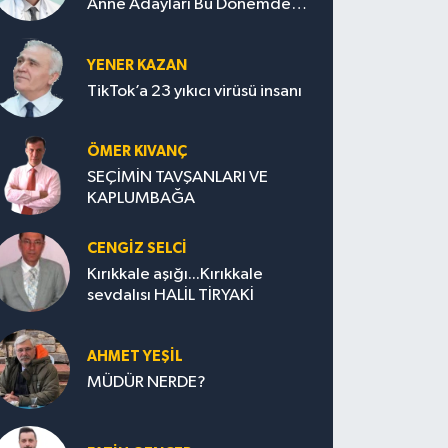
Anne Adayları Bu Dönemde
Nelere Dikkat Etmeli?
YENER KAZAN
TikTok’a 23 yıkıcı virüsü insanı
ÖMER KIVANÇ
SEÇİMİN TAVŞANLARI VE
KAPLUMBAĞA
CENGİZ SELCİ
Kırıkkale aşığı...Kırıkkale
sevdalısı HALİL TİRYAKİ
AHMET YEŞİL
MÜDÜR NERDE?