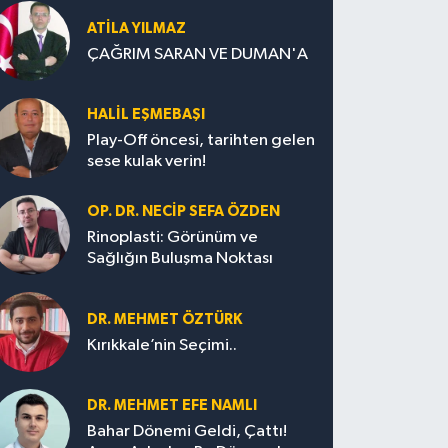
ATILA YILMAZ
ÇAĞRIM SARAN VE DUMAN'A
HALIL EŞMEBAŞI
Play-Off öncesi, tarihten gelen
sese kulak verin!
OP. DR. NECIP SEFA ÖZDEN
Rinoplasti: Görünüm ve
Sağlığın Buluşma Noktası
DR. MEHMET ÖZTÜRK
Kırıkkale’nin Seçimi..
DR. MEHMET EFE NAMLI
Bahar Dönemi Geldi, Çattı!