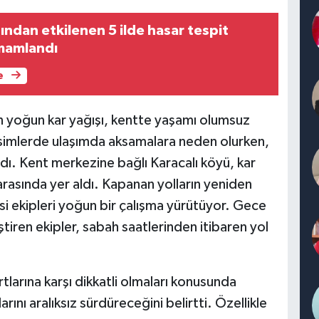
ndan etkilenen 5 ilde hasar tespit
amamlandı
e
n yoğun kar yağışı, kentte yaşamı olumsuz
kesimlerde ulaşımda aksamalara neden olurken,
ndı. Kent merkezine bağlı Karacalı köyü, kar
rasında yer aldı. Kapanan yolların yeniden
esi ekipleri yoğun bir çalışma yürütüyor. Gece
iren ekipler, sabah saatlerinden itibaren yol
artlarına karşı dikkatli olmaları konusunda
rını aralıksız sürdüreceğini belirtti. Özellikle