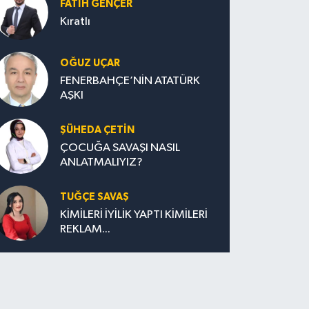
FATIH GENÇER
Kıratlı
OĞUZ UÇAR
FENERBAHÇE’NİN ATATÜRK
AŞKI
ŞÜHEDA ÇETİN
ÇOCUĞA SAVAŞI NASIL
ANLATMALIYIZ?
TUĞÇE SAVAŞ
KİMİLERİ İYİLİK YAPTI KİMİLERİ
REKLAM...