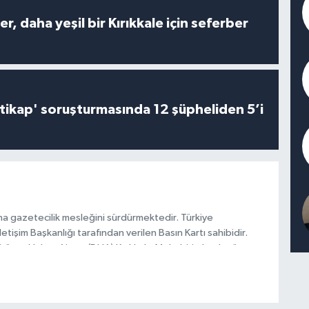
er, daha yeşil bir Kırıkkale için seferber
irtikap' soruşturmasında 12 şüpheliden 5’i
na gazetecilik mesleğini sürdürmektedir. Türkiye
tişim Başkanlığı tarafından verilen Basın Kartı sahibidir.
rören Haber Ajansı (DHA) Kırıkkale Muhabiri olarak görev
a 2026 yılından itibaren Anadolu Ajansı (AA) Kırıkkale
.