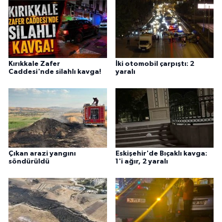
Kırıkkale Zafer
İki otomobil çarpıştı: 2
Caddesi'nde silahlı kavga!
yaralı
Çıkan arazi yangını
Eskişehir'de Bıçaklı kavga:
söndürüldü
1'i ağır, 2 yaralı