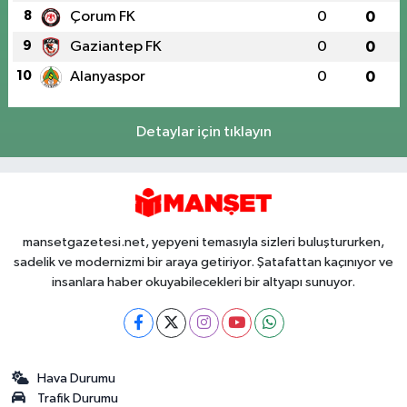
8
Çorum FK
0
0
9
Gaziantep FK
0
0
10
Alanyaspor
0
0
Detaylar için tıklayın
mansetgazetesi.net, yepyeni temasıyla sizleri buluştururken,
sadelik ve modernizmi bir araya getiriyor. Şatafattan kaçınıyor ve
insanlara haber okuyabilecekleri bir altyapı sunuyor.
Hava Durumu
Trafik Durumu