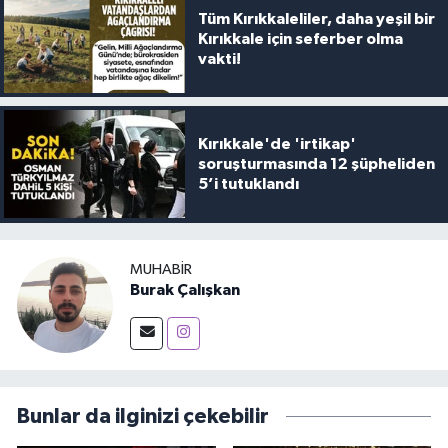
Tüm Kırıkkaleliler, daha yeşil bir
Kırıkkale için seferber olma
vakti!
Kırıkkale'de 'irtikap'
soruşturmasında 12 şüpheliden
5’i tutuklandı
MUHABIR
Burak Çalışkan
Bunlar da ilginizi çekebilir