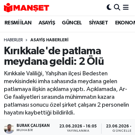
RESMİ İLAN
ASAYİŞ
GÜNCEL
SİYASET
EKONO
Hava Durumu
Trafik Durumu
HABERLER
ASAYİŞ HABERLERİ
Kırıkkale'de patlama
Süper Lig Puan Durumu ve Fikstür
meydana geldi: 2 Ölü
Tüm Manşetler
Kırıkkale Valiliği, Yahşihan ilçesi Bedesten
mevkisindeki imha sahasında meydana gelen
Son Dakika Haberleri
patlamaya ilişkin açıklama yaptı. Açıklamada, Ar-
Ge faaliyetleri sırasında mühimmatın kazara
Haber Arşivi
patlaması sonucu özel şirket çalışanı 2 personelin
hayatını kaybettiği bildirildi.
BURAK ÇALIŞKAN
23.06.2026 - 16:05
23.06.2026 - 1
MUHABIR
YAYINLANMA
GÜNCELLEM