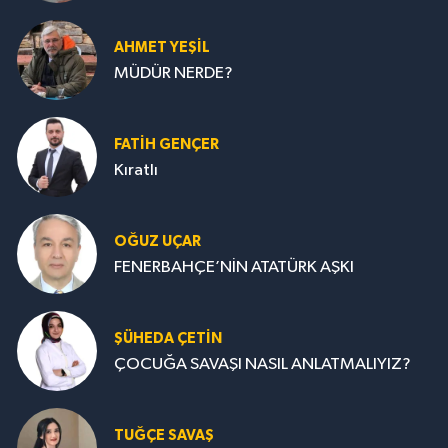
AHMET YEŞİL
MÜDÜR NERDE?
FATIH GENÇER
Kıratlı
OĞUZ UÇAR
FENERBAHÇE’NİN ATATÜRK AŞKI
ŞÜHEDA ÇETİN
ÇOCUĞA SAVAŞI NASIL ANLATMALIYIZ?
TUĞÇE SAVAŞ