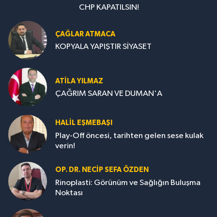
CHP KAPATILSIN!
ÇAĞLAR ATMACA
KOPYALA YAPIŞTIR SİYASET
ATILA YILMAZ
ÇAĞRIM SARAN VE DUMAN'A
HALIL EŞMEBAŞI
Play-Off öncesi, tarihten gelen sese kulak
verin!
OP. DR. NECIP SEFA ÖZDEN
Rinoplasti: Görünüm ve Sağlığın Buluşma
Noktası