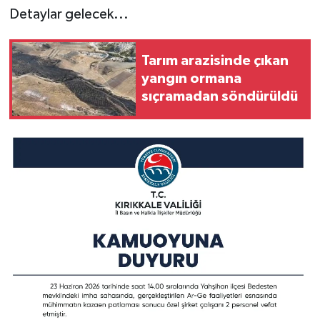
Detaylar gelecek...
Tarım arazisinde çıkan
yangın ormana
sıçramadan söndürüldü