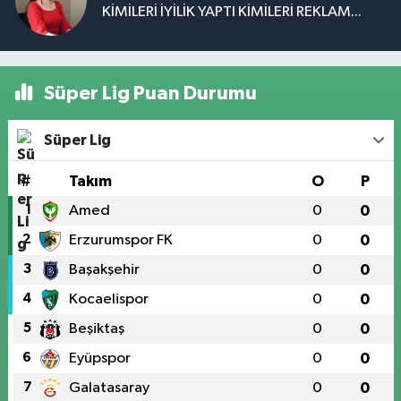
KİMİLERİ İYİLİK YAPTI KİMİLERİ REKLAM...
Süper Lig Puan Durumu
Süper Lig
#
Takım
O
P
1
Amed
0
0
2
Erzurumspor FK
0
0
3
Başakşehir
0
0
4
Kocaelispor
0
0
5
Beşiktaş
0
0
6
Eyüpspor
0
0
7
Galatasaray
0
0