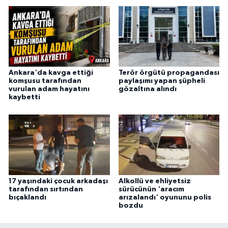
Ankara'da kavga ettiği
Terör örgütü propagandası
komşusu tarafından
paylaşımı yapan şüpheli
vurulan adam hayatını
gözaltına alındı
kaybetti
17 yaşındaki çocuk arkadaşı
Alkollü ve ehliyetsiz
tarafından sırtından
sürücünün 'aracım
bıçaklandı
arızalandı' oyununu polis
bozdu