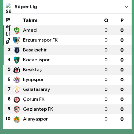
Süper Lig
#
Takım
O
P
1
Amed
0
0
2
Erzurumspor FK
0
0
3
Başakşehir
0
0
4
Kocaelispor
0
0
5
Beşiktaş
0
0
6
Eyüpspor
0
0
7
Galatasaray
0
0
8
Çorum FK
0
0
9
Gaziantep FK
0
0
10
Alanyaspor
0
0