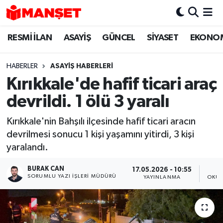
RESMİ İLAN
ASAYİŞ
GÜNCEL
SİYASET
EKONO
Hava Durumu
Trafik Durumu
HABERLER
ASAYİŞ HABERLERİ
Kırıkkale'de hafif ticari araç
Süper Lig Puan Durumu ve Fikstür
devrildi. 1 ölü 3 yaralı
Tüm Manşetler
Kırıkkale'nin Bahşılı ilçesinde hafif ticari aracın
devrilmesi sonucu 1 kişi yaşamını yitirdi, 3 kişi
Son Dakika Haberleri
yaralandı.
Haber Arşivi
BURAK CAN
17.05.2026 - 10:55
SORUMLU YAZI İŞLERI MÜDÜRÜ
YAYINLANMA
OKUN