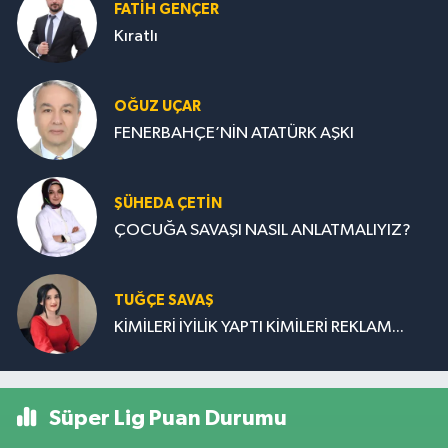
FATIH GENÇER
Kıratlı
OĞUZ UÇAR
FENERBAHÇE’NİN ATATÜRK AŞKI
ŞÜHEDA ÇETİN
ÇOCUĞA SAVAŞI NASIL ANLATMALIYIZ?
TUĞÇE SAVAŞ
KİMİLERİ İYİLİK YAPTI KİMİLERİ REKLAM...
Süper Lig Puan Durumu