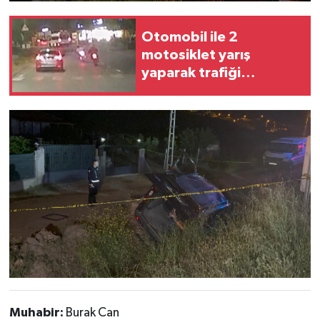
Otomobil ile 2
motosiklet yarış
yaparak trafiği
tehlikeye düşürdü
Muhabir:
Burak Can