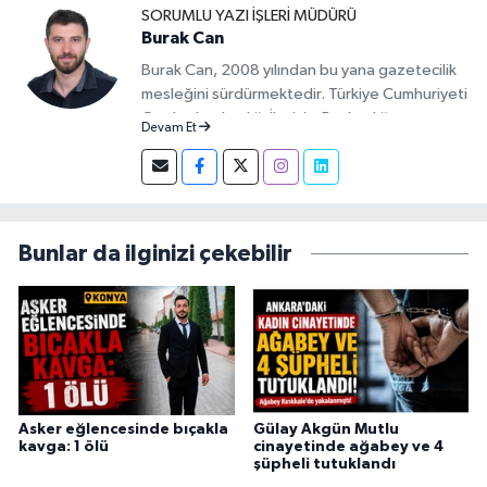
SORUMLU YAZI İŞLERI MÜDÜRÜ
Burak Can
Burak Can, 2008 yılından bu yana gazetecilik
mesleğini sürdürmektedir. Türkiye Cumhuriyeti
Cumhurbaşkanlığı İletişim Başkanlığı
Devam Et
tarafından verilen Basın Kartı sahibidir. 2019-
2026 yılları arasında Demirören Haber Ajansı
(DHA) Kırıkkale Muhabiri olarak görev yapan
Burak Can, meslek hayatına 2026 yılından
itibaren Anadolu Ajansı (AA) Kırıkkale Muhabiri
Bunlar da ilginizi çekebilir
olarak sürdürmektedir.
Asker eğlencesinde bıçakla
Gülay Akgün Mutlu
kavga: 1 ölü
cinayetinde ağabey ve 4
şüpheli tutuklandı