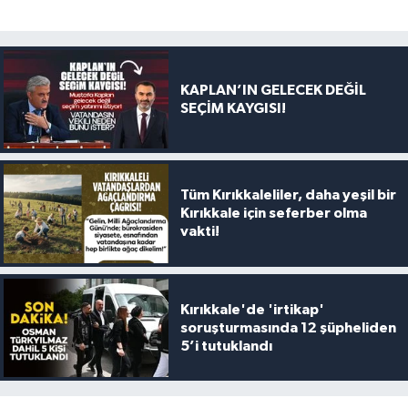
KAPLAN’IN GELECEK DEĞİL
SEÇİM KAYGISI!
Tüm Kırıkkaleliler, daha yeşil bir
Kırıkkale için seferber olma
vakti!
Kırıkkale'de 'irtikap'
soruşturmasında 12 şüpheliden
5’i tutuklandı