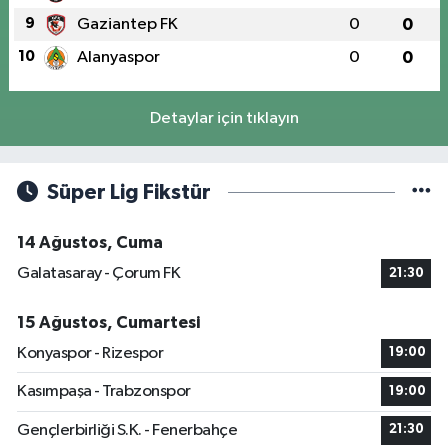
9
Gaziantep FK
0
0
10
Alanyaspor
0
0
Detaylar için tıklayın
Süper Lig Fikstür
14 Ağustos, Cuma
Galatasaray - Çorum FK
21:30
15 Ağustos, Cumartesi
Konyaspor - Rizespor
19:00
Kasımpaşa - Trabzonspor
19:00
Gençlerbirliği S.K. - Fenerbahçe
21:30