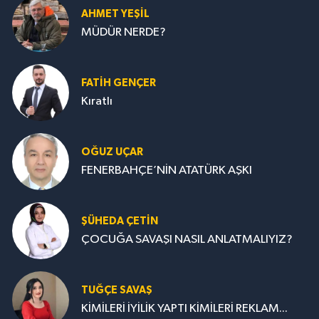
AHMET YEŞİL
MÜDÜR NERDE?
FATIH GENÇER
Kıratlı
OĞUZ UÇAR
FENERBAHÇE’NİN ATATÜRK AŞKI
ŞÜHEDA ÇETİN
ÇOCUĞA SAVAŞI NASIL ANLATMALIYIZ?
TUĞÇE SAVAŞ
KİMİLERİ İYİLİK YAPTI KİMİLERİ REKLAM...