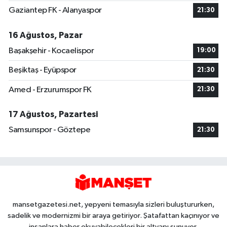
Gaziantep FK - Alanyaspor
21:30
16 Ağustos, Pazar
Başakşehir - Kocaelispor
19:00
Beşiktaş - Eyüpspor
21:30
Amed - Erzurumspor FK
21:30
17 Ağustos, Pazartesi
Samsunspor - Göztepe
21:30
mansetgazetesi.net, yepyeni temasıyla sizleri buluştururken,
sadelik ve modernizmi bir araya getiriyor. Şatafattan kaçınıyor ve
insanlara haber okuyabilecekleri bir altyapı sunuyor.