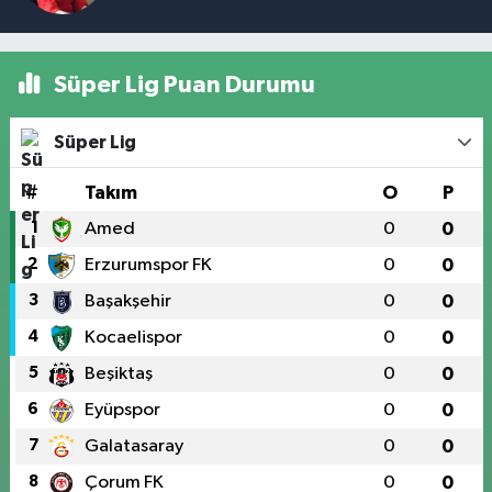
Süper Lig Puan Durumu
Süper Lig
#
Takım
O
P
1
Amed
0
0
2
Erzurumspor FK
0
0
3
Başakşehir
0
0
4
Kocaelispor
0
0
5
Beşiktaş
0
0
6
Eyüpspor
0
0
7
Galatasaray
0
0
8
Çorum FK
0
0