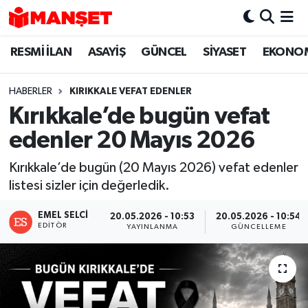
RESMİ İLAN
ASAYİŞ
GÜNCEL
SİYASET
EKONO
Hava Durumu
Trafik Durumu
HABERLER
KIRIKKALE VEFAT EDENLER
Kırıkkale’de bugün vefat
Süper Lig Puan Durumu ve Fikstür
edenler 20 Mayıs 2026
Tüm Manşetler
Kırıkkale’de bugün (20 Mayıs 2026) vefat edenler
listesi sizler için değerledik.
Son Dakika Haberleri
EMEL SELCI
20.05.2026 - 10:53
20.05.2026 - 10:54
Haber Arşivi
EDITÖR
YAYINLANMA
GÜNCELLEME