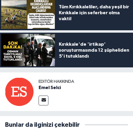
Tüm Kırıkkaleliler, daha yeşil bir
Kırıkkale için seferber olma
vakti!
Kırıkkale'de 'irtikap'
soruşturmasında 12 şüpheliden
5’i tutuklandı
EDITÖR HAKKINDA
Emel Selci
Bunlar da ilginizi çekebilir