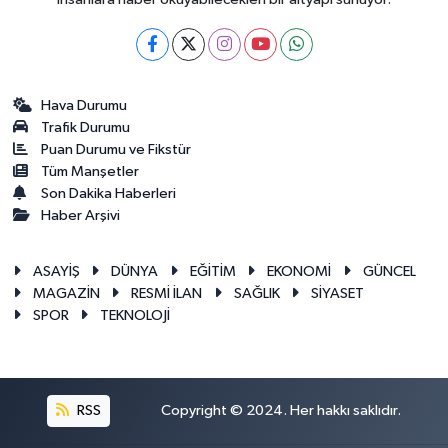
Hava Durumu
Trafik Durumu
Puan Durumu ve Fikstür
Tüm Manşetler
Son Dakika Haberleri
Haber Arşivi
ASAYİŞ
DÜNYA
EĞİTİM
EKONOMİ
GÜNCEL
MAGAZİN
RESMİ İLAN
SAĞLIK
SİYASET
SPOR
TEKNOLOJİ
RSS
Copyright © 2024. Her hakkı saklıdır.