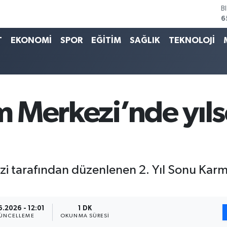
D
4
E
5
T
EKONOMİ
SPOR
EĞİTİM
SAĞLIK
TEKNOLOJİ
S
6
G
6
B
1
im Merkezi’nde yıl
B
6
kezi tarafından düzenlenen 2. Yıl Sonu Kar
6.2026 - 12:01
1 DK
ÜNCELLEME
OKUNMA SÜRESI