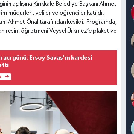
ginin açılışına Kırıkkale Belediye Başkanı Ahmet
im müdürleri, veliler ve öğrenciler katıldı.
şkanı Ahmet Önal tarafından kesildi. Programda,
an resim öğretmeni Veysel Ürkmez’e plaket ve
n acı günü: Ersoy Savaş'ın kardeşi
etti
e