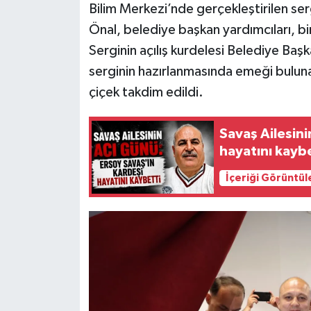
Bilim Merkezi’nde gerçekleştirilen ser
Önal, belediye başkan yardımcıları, bir
Serginin açılış kurdelesi Belediye Ba
serginin hazırlanmasında emeği bulun
çiçek takdim edildi.
Savaş Ailesini
hayatını kayb
İçeriği Görüntül