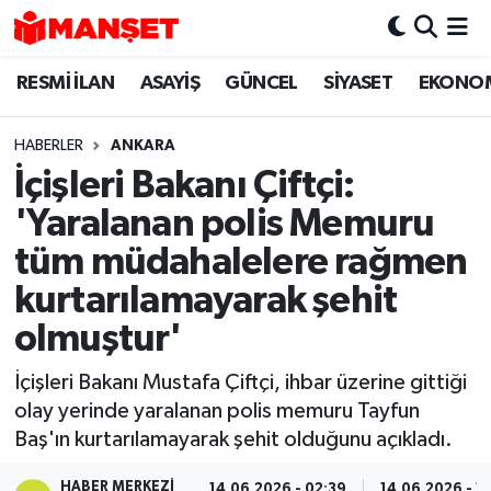
RESMİ İLAN
ASAYİŞ
GÜNCEL
SİYASET
EKONO
Hava Durumu
Trafik Durumu
HABERLER
ANKARA
İçişleri Bakanı Çiftçi:
Süper Lig Puan Durumu ve Fikstür
'Yaralanan polis Memuru
Tüm Manşetler
tüm müdahalelere rağmen
kurtarılamayarak şehit
Son Dakika Haberleri
olmuştur'
Haber Arşivi
İçişleri Bakanı Mustafa Çiftçi, ihbar üzerine gittiği
olay yerinde yaralanan polis memuru Tayfun
Baş'ın kurtarılamayarak şehit olduğunu açıkladı.
HABER MERKEZI
14.06.2026 - 02:39
14.06.2026 - 1