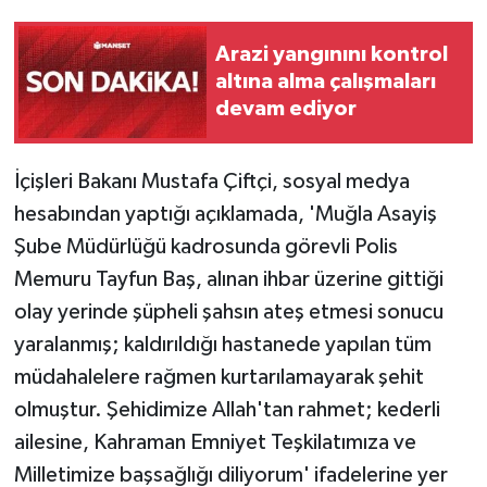
Arazi yangınını kontrol
altına alma çalışmaları
devam ediyor
İçişleri Bakanı Mustafa Çiftçi, sosyal medya
hesabından yaptığı açıklamada, 'Muğla Asayiş
Şube Müdürlüğü kadrosunda görevli Polis
Memuru Tayfun Baş, alınan ihbar üzerine gittiği
olay yerinde şüpheli şahsın ateş etmesi sonucu
yaralanmış; kaldırıldığı hastanede yapılan tüm
müdahalelere rağmen kurtarılamayarak şehit
olmuştur. Şehidimize Allah'tan rahmet; kederli
ailesine, Kahraman Emniyet Teşkilatımıza ve
Milletimize başsağlığı diliyorum' ifadelerine yer