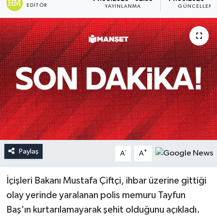
EDITÖR
YAYINLANMA
GÜNCELLEM
Paylaş
-
+
A
A
İçişleri Bakanı Mustafa Çiftçi, ihbar üzerine gittiği
olay yerinde yaralanan polis memuru Tayfun
Baş'ın kurtarılamayarak şehit olduğunu açıkladı.