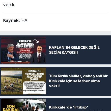
verdi.
Kaynak:
İHA
KAPLAN’IN GELECEK DEĞİL
SEÇİM KAYGISI!
Tüm Kırıkkaleliler, daha yeşil bir
Kırıkkale için seferber olma
vakti!
Kırıkkale'de 'irtikap'