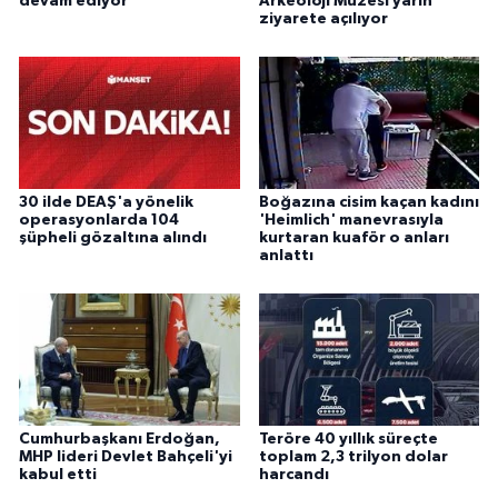
devam ediyor
Arkeoloji Müzesi yarın
ziyarete açılıyor
30 ilde DEAŞ'a yönelik
Boğazına cisim kaçan kadını
operasyonlarda 104
'Heimlich' manevrasıyla
şüpheli gözaltına alındı
kurtaran kuaför o anları
anlattı
Cumhurbaşkanı Erdoğan,
Teröre 40 yıllık süreçte
MHP lideri Devlet Bahçeli'yi
toplam 2,3 trilyon dolar
kabul etti
harcandı