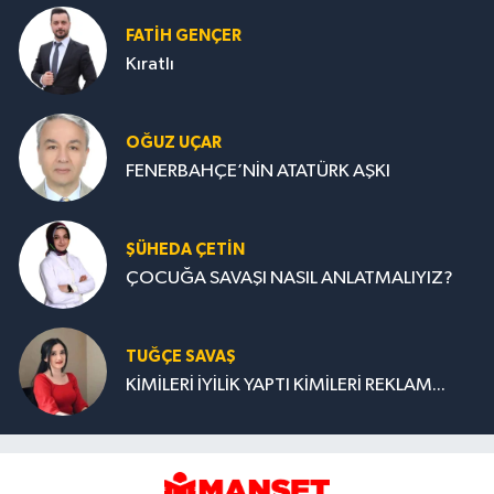
FATIH GENÇER
Kıratlı
OĞUZ UÇAR
FENERBAHÇE’NİN ATATÜRK AŞKI
ŞÜHEDA ÇETİN
ÇOCUĞA SAVAŞI NASIL ANLATMALIYIZ?
TUĞÇE SAVAŞ
KİMİLERİ İYİLİK YAPTI KİMİLERİ REKLAM...