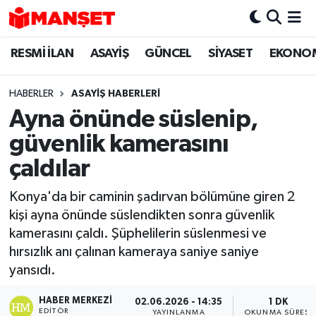
RESMİ İLAN
ASAYİŞ
GÜNCEL
SİYASET
EKONO
Hava Durumu
Trafik Durumu
HABERLER
ASAYİŞ HABERLERİ
Ayna önünde süslenip,
Süper Lig Puan Durumu ve Fikstür
güvenlik kamerasını
Tüm Manşetler
çaldılar
Konya'da bir caminin şadırvan bölümüne giren 2
Son Dakika Haberleri
kişi ayna önünde süslendikten sonra güvenlik
kamerasını çaldı. Şüphelilerin süslenmesi ve
Haber Arşivi
hırsızlık anı çalınan kameraya saniye saniye
yansıdı.
HABER MERKEZI
02.06.2026 - 14:35
1 DK
EDITÖR
YAYINLANMA
OKUNMA SÜRESI