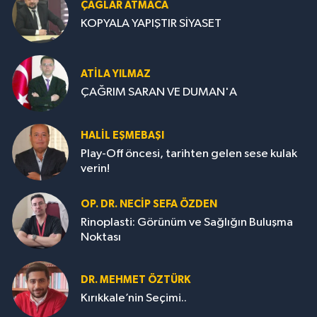
ÇAĞLAR ATMACA
KOPYALA YAPIŞTIR SİYASET
ATILA YILMAZ
ÇAĞRIM SARAN VE DUMAN'A
HALIL EŞMEBAŞI
Play-Off öncesi, tarihten gelen sese kulak
verin!
OP. DR. NECIP SEFA ÖZDEN
Rinoplasti: Görünüm ve Sağlığın Buluşma
Noktası
DR. MEHMET ÖZTÜRK
Kırıkkale’nin Seçimi..