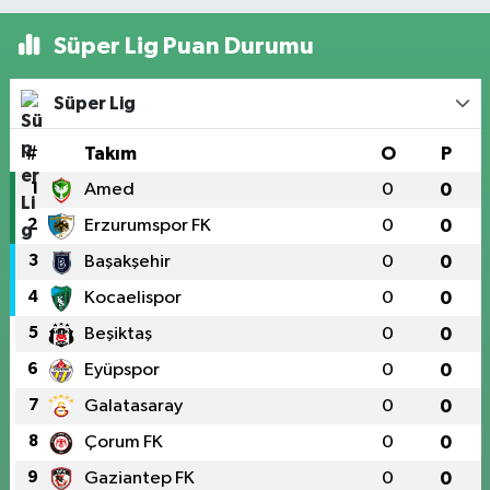
Süper Lig Puan Durumu
Süper Lig
#
Takım
O
P
1
Amed
0
0
2
Erzurumspor FK
0
0
3
Başakşehir
0
0
4
Kocaelispor
0
0
5
Beşiktaş
0
0
6
Eyüpspor
0
0
7
Galatasaray
0
0
8
Çorum FK
0
0
9
Gaziantep FK
0
0