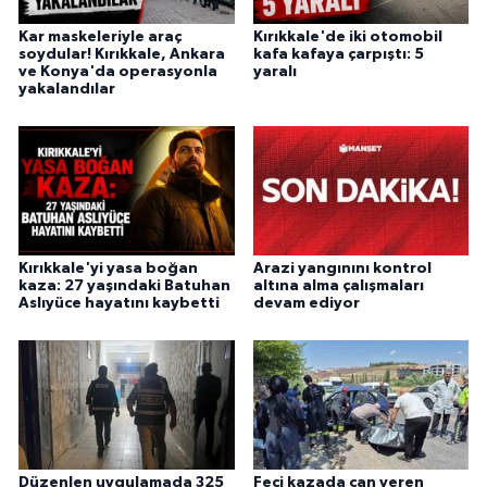
Kar maskeleriyle araç
Kırıkkale'de iki otomobil
soydular! Kırıkkale, Ankara
kafa kafaya çarpıştı: 5
ve Konya'da operasyonla
yaralı
yakalandılar
Kırıkkale'yi yasa boğan
Arazi yangınını kontrol
kaza: 27 yaşındaki Batuhan
altına alma çalışmaları
Aslıyüce hayatını kaybetti
devam ediyor
Düzenlen uygulamada 325
Feci kazada can veren