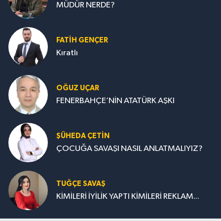
MÜDÜR NERDE?
FATIH GENÇER
Kıratlı
OĞUZ UÇAR
FENERBAHÇE’NİN ATATÜRK AŞKI
ŞÜHEDA ÇETİN
ÇOCUĞA SAVAŞI NASIL ANLATMALIYIZ?
TUĞÇE SAVAŞ
KİMİLERİ İYİLİK YAPTI KİMİLERİ REKLAM...