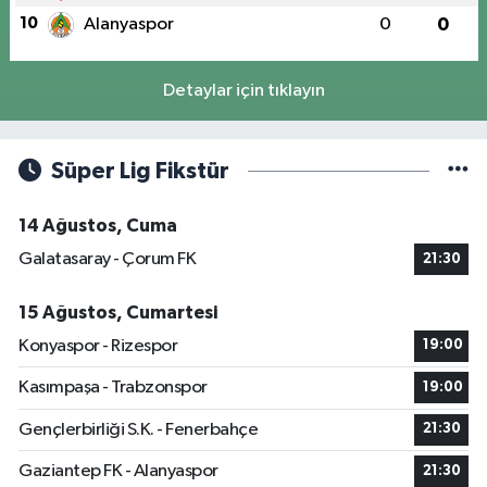
10
Alanyaspor
0
0
Detaylar için tıklayın
Süper Lig Fikstür
14 Ağustos, Cuma
Galatasaray - Çorum FK
21:30
15 Ağustos, Cumartesi
Konyaspor - Rizespor
19:00
Kasımpaşa - Trabzonspor
19:00
Gençlerbirliği S.K. - Fenerbahçe
21:30
Gaziantep FK - Alanyaspor
21:30