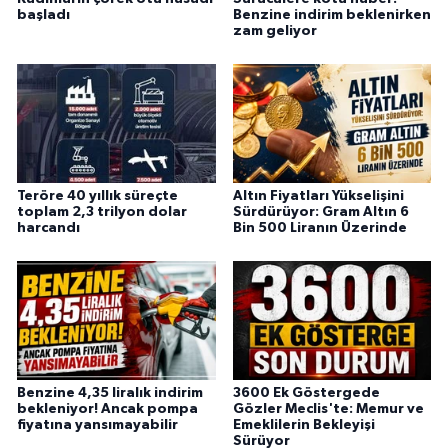
başladı
Benzine indirim beklenirken
zam geliyor
Teröre 40 yıllık süreçte
Altın Fiyatları Yükselişini
toplam 2,3 trilyon dolar
Sürdürüyor: Gram Altın 6
harcandı
Bin 500 Liranın Üzerinde
Benzine 4,35 liralık indirim
3600 Ek Göstergede
bekleniyor! Ancak pompa
Gözler Meclis'te: Memur ve
fiyatına yansımayabilir
Emeklilerin Bekleyişi
Sürüyor