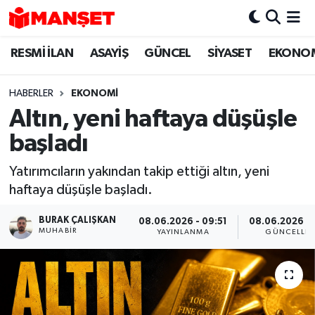
RESMİ İLAN
ASAYİŞ
GÜNCEL
SİYASET
EKONO
Hava Durumu
Trafik Durumu
HABERLER
EKONOMİ
Altın, yeni haftaya düşüşle
Süper Lig Puan Durumu ve Fikstür
başladı
Tüm Manşetler
Yatırımcıların yakından takip ettiği altın, yeni
haftaya düşüşle başladı.
Son Dakika Haberleri
BURAK ÇALIŞKAN
08.06.2026 - 09:51
08.06.2026 - 
Haber Arşivi
MUHABIR
YAYINLANMA
GÜNCELLE