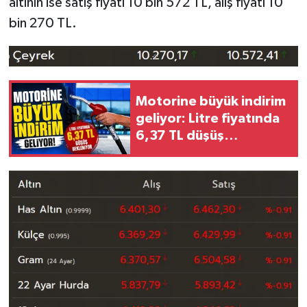
altının ise satış fiyatı 10 bin 572 TL, alış fiyatı 10
bin 270 TL.
Motorine büyük indirim
geliyor: Litre fiyatında
6,37 TL düşüş
bekleniyor