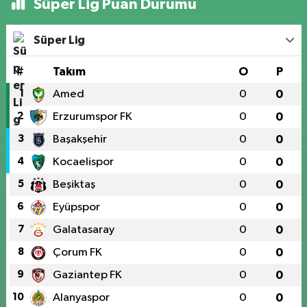
Süper Lig Puan Durumu
Süper Lig
#
Takım
O
P
1
Amed
0
0
2
Erzurumspor FK
0
0
3
Başakşehir
0
0
4
Kocaelispor
0
0
5
Beşiktaş
0
0
6
Eyüpspor
0
0
7
Galatasaray
0
0
8
Çorum FK
0
0
9
Gaziantep FK
0
0
10
Alanyaspor
0
0