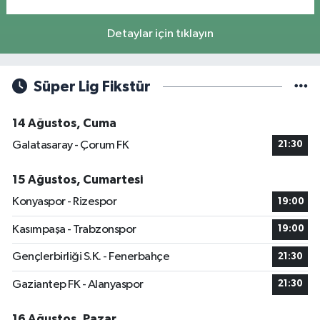
Detaylar için tıklayın
Süper Lig Fikstür
14 Ağustos, Cuma
Galatasaray - Çorum FK
21:30
15 Ağustos, Cumartesi
Konyaspor - Rizespor
19:00
Kasımpaşa - Trabzonspor
19:00
Gençlerbirliği S.K. - Fenerbahçe
21:30
Gaziantep FK - Alanyaspor
21:30
16 Ağustos, Pazar