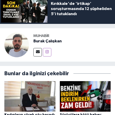
Kırıkkale'de 'irtikap'
soruşturmasında 12 şüpheliden
5’i tutuklandı
MUHABIR
Burak Çalışkan
Bunlar da ilginizi çekebilir
Kadınların çörek otu hasadı
Sürücülere kötü haber: