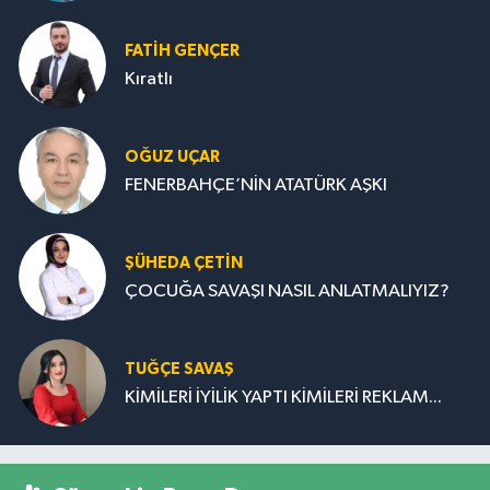
FATIH GENÇER
Kıratlı
OĞUZ UÇAR
FENERBAHÇE’NİN ATATÜRK AŞKI
ŞÜHEDA ÇETİN
ÇOCUĞA SAVAŞI NASIL ANLATMALIYIZ?
TUĞÇE SAVAŞ
KİMİLERİ İYİLİK YAPTI KİMİLERİ REKLAM...