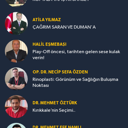
ATILA YILMAZ
ÇAĞRIM SARAN VE DUMAN'A
HALIL EŞMEBAŞI
Play-Off öncesi, tarihten gelen sese kulak
verin!
OP. DR. NECIP SEFA ÖZDEN
Rinoplasti: Görünüm ve Sağlığın Buluşma
Noktası
DR. MEHMET ÖZTÜRK
Kırıkkale’nin Seçimi..
DR. MEHMET EFE NAMLI