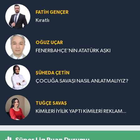
FATIH GENÇER
Kıratlı
OĞUZ UÇAR
FENERBAHÇE’NİN ATATÜRK AŞKI
ŞÜHEDA ÇETİN
ÇOCUĞA SAVAŞI NASIL ANLATMALIYIZ?
TUĞÇE SAVAŞ
KİMİLERİ İYİLİK YAPTI KİMİLERİ REKLAM...
Süper Lig Puan Durumu