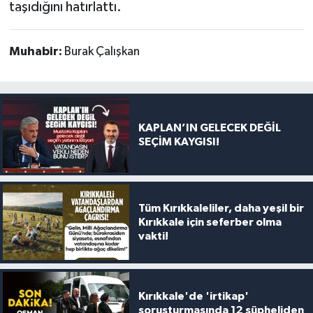
taşıdığını hatırlattı.
Muhabir:
Burak Çalışkan
KAPLAN’IN GELECEK DEĞİL
SEÇİM KAYGISI!
Tüm Kırıkkaleliler, daha yeşil bir
Kırıkkale için seferber olma
vakti!
Kırıkkale'de 'irtikap'
soruşturmasında 12 şüpheliden