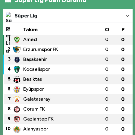
Süper Lig
#
Takım
O
P
1
Amed
0
0
2
Erzurumspor FK
0
0
3
Başakşehir
0
0
4
Kocaelispor
0
0
5
Beşiktaş
0
0
6
Eyüpspor
0
0
7
Galatasaray
0
0
8
Çorum FK
0
0
9
Gaziantep FK
0
0
10
Alanyaspor
0
0