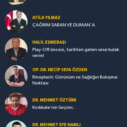
ATILA YILMAZ
ÇAĞRIM SARAN VE DUMAN'A
HALIL EŞMEBAŞI
Play-Off öncesi, tarihten gelen sese kulak
verin!
OP. DR. NECIP SEFA ÖZDEN
Rinoplasti: Görünüm ve Sağlığın Buluşma
Noktası
DR. MEHMET ÖZTÜRK
Kırıkkale’nin Seçimi..
DR. MEHMET EFE NAMLI