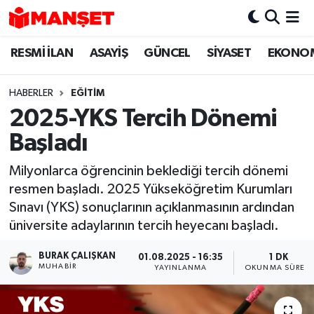
RESMİ İLAN
ASAYİŞ
GÜNCEL
SİYASET
EKONO
Hava Durumu
Trafik Durumu
HABERLER
EĞİTİM
2025-YKS Tercih Dönemi
Süper Lig Puan Durumu ve Fikstür
Başladı
Tüm Manşetler
Milyonlarca öğrencinin beklediği tercih dönemi
resmen başladı. 2025 Yükseköğretim Kurumları
Son Dakika Haberleri
Sınavı (YKS) sonuçlarının açıklanmasının ardından
üniversite adaylarının tercih heyecanı başladı.
Haber Arşivi
BURAK ÇALIŞKAN
01.08.2025 - 16:35
1 DK
MUHABIR
YAYINLANMA
OKUNMA SÜRESI