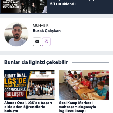
5’i tutuklandı
MUHABIR
Burak Çalışkan
Bunlar da ilginizi çekebilir
Ahmet Önal, LGS’de başarı
Gesi Kamp Merkezi
elde eden öğrencilerle
muhteşem doğasıyla
buluştu
İngilizce kampı