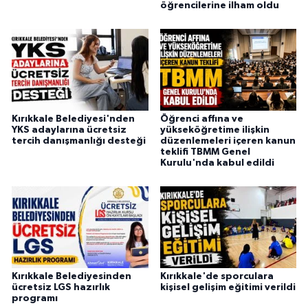
öğrencilerine ilham oldu
Kırıkkale Belediyesi'nden
Öğrenci affına ve
YKS adaylarına ücretsiz
yükseköğretime ilişkin
tercih danışmanlığı desteği
düzenlemeleri içeren kanun
teklifi TBMM Genel
Kurulu'nda kabul edildi
Kırıkkale Belediyesinden
Kırıkkale'de sporculara
ücretsiz LGS hazırlık
kişisel gelişim eğitimi verildi
programı