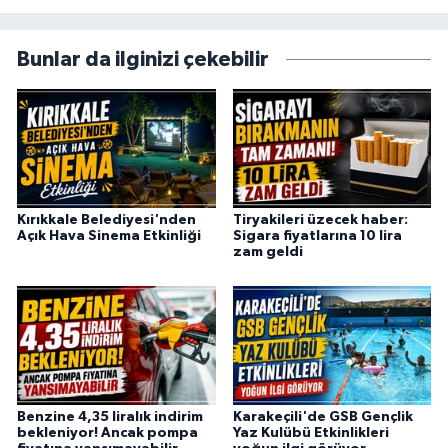
Bunlar da ilginizi çekebilir
Kırıkkale Belediyesi'nden
Tiryakileri üzecek haber:
Açık Hava Sinema Etkinliği
Sigara fiyatlarına 10 lira
zam geldi
Benzine 4,35 liralık indirim
Karakeçili'de GSB Gençlik
bekleniyor! Ancak pompa
Yaz Kulübü Etkinlikleri