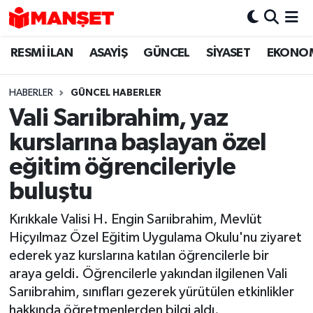
RESMİ İLAN
ASAYİŞ
GÜNCEL
SİYASET
EKONO
Hava Durumu
Trafik Durumu
HABERLER
GÜNCEL HABERLER
Vali Sarıibrahim, yaz
Süper Lig Puan Durumu ve Fikstür
kurslarına başlayan özel
Tüm Manşetler
eğitim öğrencileriyle
buluştu
Son Dakika Haberleri
Kırıkkale Valisi H. Engin Sarıibrahim, Mevlüt
Haber Arşivi
Hiçyılmaz Özel Eğitim Uygulama Okulu'nu ziyaret
ederek yaz kurslarına katılan öğrencilerle bir
araya geldi. Öğrencilerle yakından ilgilenen Vali
Sarıibrahim, sınıfları gezerek yürütülen etkinlikler
hakkında öğretmenlerden bilgi aldı.