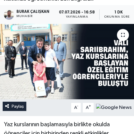
BURAK ÇALIŞKAN
07.07.2026 - 16:58
1 DK
MUHABIR
YAYINLANMA
OKUNMA SÜRESI
Paylaş
-
+
A
A
Yaz kurslarının başlamasıyla birlikte okulda
öğrenciler için birbirinden renkli etkinlikler