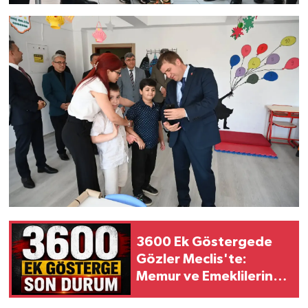
3600 Ek Göstergede
Gözler Meclis'te:
Memur ve Emeklilerin
Bekleyişi Sürüyor