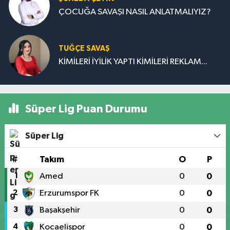
ÇOCUĞA SAVAŞI NASIL ANLATMALIYIZ?
TUĞÇE SAVAŞ
KİMİLERİ İYİLİK YAPTI KİMİLERİ REKLAM...
Süper Lig Puan Durumu
Süper Lig
#
Takım
O
P
1
Amed
0
0
2
Erzurumspor FK
0
0
3
Başakşehir
0
0
4
Kocaelispor
0
0