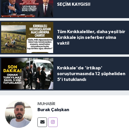
SEÇİM KAYGISI!
Tüm Kırıkkaleliler, daha yeşil bir
Kırıkkale için seferber olma
vakti!
Kırıkkale'de 'irtikap'
soruşturmasında 12 şüpheliden
5’i tutuklandı
MUHABIR
Burak Çalışkan