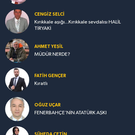
CENGİZ SELCİ
Kırıkkale aşığı...Kırıkkale sevdalısı HALİL
TİRYAKİ
AHMET YEŞİL
MÜDÜR NERDE?
FATIH GENÇER
Kıratlı
OĞUZ UÇAR
FENERBAHÇE’NİN ATATÜRK AŞKI
ŞÜHEDA ÇETİN