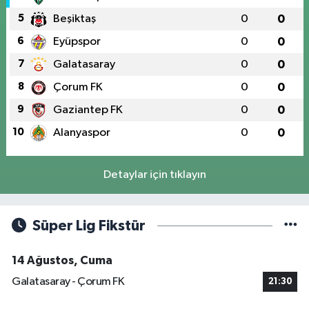
5
Beşiktaş
0
0
6
Eyüpspor
0
0
7
Galatasaray
0
0
8
Çorum FK
0
0
9
Gaziantep FK
0
0
10
Alanyaspor
0
0
Detaylar için tıklayın
Süper Lig Fikstür
14 Ağustos, Cuma
Galatasaray - Çorum FK
21:30