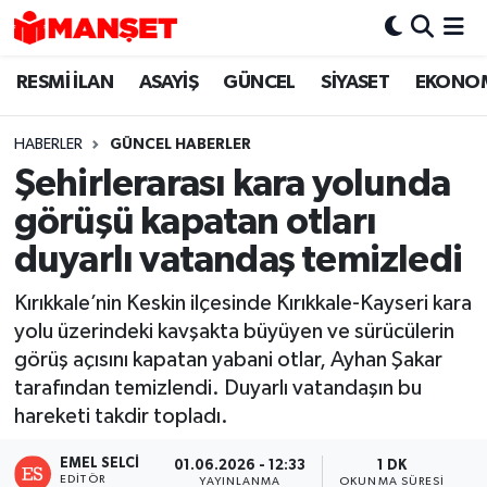
RESMİ İLAN
ASAYİŞ
GÜNCEL
SİYASET
EKONO
Hava Durumu
Trafik Durumu
HABERLER
GÜNCEL HABERLER
Şehirlerarası kara yolunda
Süper Lig Puan Durumu ve Fikstür
görüşü kapatan otları
Tüm Manşetler
duyarlı vatandaş temizledi
Kırıkkale’nin Keskin ilçesinde Kırıkkale-Kayseri kara
Son Dakika Haberleri
yolu üzerindeki kavşakta büyüyen ve sürücülerin
görüş açısını kapatan yabani otlar, Ayhan Şakar
Haber Arşivi
tarafından temizlendi. Duyarlı vatandaşın bu
hareketi takdir topladı.
EMEL SELCI
01.06.2026 - 12:33
1 DK
EDITÖR
YAYINLANMA
OKUNMA SÜRESI