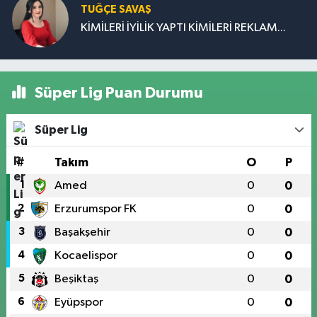
TUĞÇE SAVAŞ
KİMİLERİ İYİLİK YAPTI KİMİLERİ REKLAM...
Süper Lig Puan Durumu
Süper Lig
#
Takım
O
P
1
Amed
0
0
2
Erzurumspor FK
0
0
3
Başakşehir
0
0
4
Kocaelispor
0
0
5
Beşiktaş
0
0
6
Eyüpspor
0
0