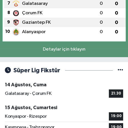
7
Galatasaray
0
0
8
Çorum FK
0
0
9
Gaziantep FK
0
0
10
Alanyaspor
0
0
Detaylar için tıklayın
Süper Lig Fikstür
14 Ağustos, Cuma
Galatasaray - Çorum FK
21:30
15 Ağustos, Cumartesi
Konyaspor - Rizespor
19:00
Kasımpaşa - Trabzonspor
19:00