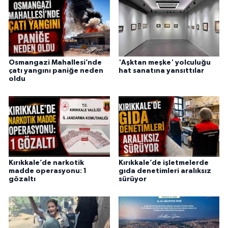
Osmangazi Mahallesi’nde
'Aşktan meşke' yolculuğu
çatı yangını paniğe neden
hat sanatına yansıttılar
oldu
Kırıkkale’de narkotik
Kırıkkale’de işletmelerde
madde operasyonu: 1
gıda denetimleri aralıksız
gözaltı
sürüyor