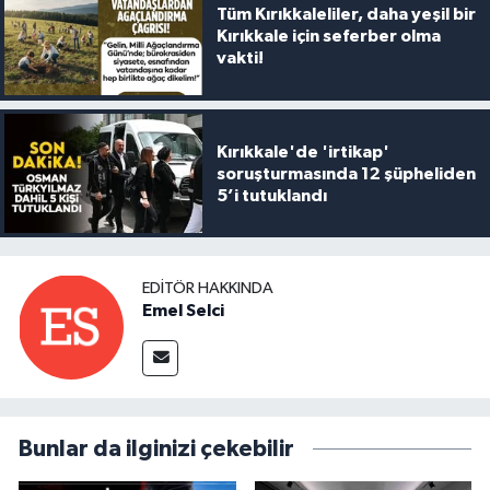
Tüm Kırıkkaleliler, daha yeşil bir
Kırıkkale için seferber olma
vakti!
Kırıkkale'de 'irtikap'
soruşturmasında 12 şüpheliden
5’i tutuklandı
EDITÖR HAKKINDA
Emel Selci
Bunlar da ilginizi çekebilir