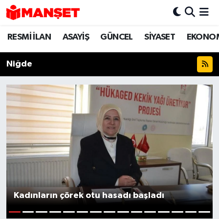
RESMİ İLAN
ASAYİŞ
GÜNCEL
SİYASET
EKONO
Hava Durumu
Trafik Durumu
Niğde
Süper Lig Puan Durumu ve Fikstür
Tüm Manşetler
Son Dakika Haberleri
Haber Arşivi
Kadınların çörek otu hasadı başladı