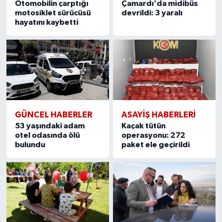
Otomobilin çarptığı
Çamardı'da midibüs
motosiklet sürücüsü
devrildi: 3 yaralı
hayatını kaybetti
GÜNCEL HABERLER
ASAYİŞ HABERLERİ
53 yaşındaki adam
Kaçak tütün
otel odasında ölü
operasyonu: 272
bulundu
paket ele geçirildi