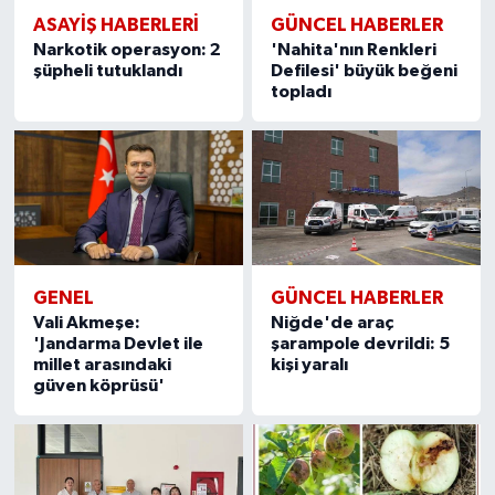
ASAYİŞ HABERLERİ
GÜNCEL HABERLER
Narkotik operasyon: 2
'Nahita'nın Renkleri
şüpheli tutuklandı
Defilesi' büyük beğeni
topladı
GENEL
GÜNCEL HABERLER
Vali Akmeşe:
Niğde'de araç
'Jandarma Devlet ile
şarampole devrildi: 5
millet arasındaki
kişi yaralı
güven köprüsü'