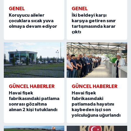
GENEL
GENEL
Koruyucu aileler
İki beldeyi karşı
çocuklara sıcak yuva
karşıya getiren sınır
olmaya devam ediyor
tartışmasında karar
çıktı
GÜNCEL HABERLER
GÜNCEL HABERLER
Havai fişek
Havai fişek
fabrikasındaki patlama
fabrikasındaki
sonrası gözaltına
patlamada hayatını
alınan 2 kişi tutuklandı
kaybeden işçi son
yolculuğuna uğurlandı