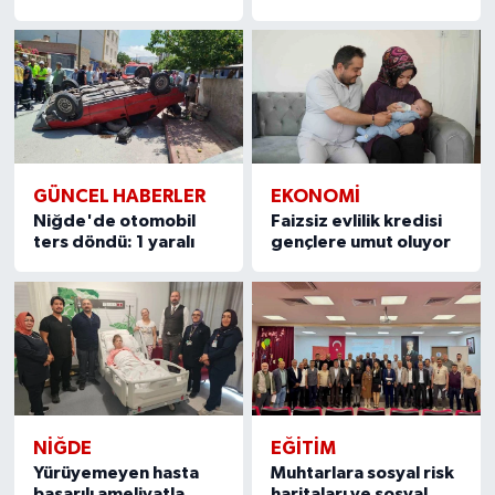
GÜNCEL HABERLER
EKONOMİ
Niğde'de otomobil
Faizsiz evlilik kredisi
ters döndü: 1 yaralı
gençlere umut oluyor
NIĞDE
EĞİTİM
Yürüyemeyen hasta
Muhtarlara sosyal risk
başarılı ameliyatla
haritaları ve sosyal