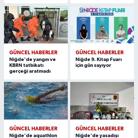
GÜNCEL HABERLER
GÜNCEL HABERLER
Niğde'de yangın ve
Niğde 9. Kitap Fuarı
KBRN tatbikatı
için gün sayıyor
gerçeği aratmadı
GÜNCEL HABERLER
GÜNCEL HABERLER
Niğde'de aquathlon
Niğde'de yasadışı