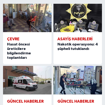
1
2
3
4
5
6
7
8
9
10
11
12
13
14
15
ÇEVRE
ASAYİŞ HABERLERİ
Hasat öncesi
Nakotik operasyonu: 4
üreticilere
şüpheli tutuklandı
bilgilendirme
toplantıları
GÜNCEL HABERLER
GÜNCEL HABERLER