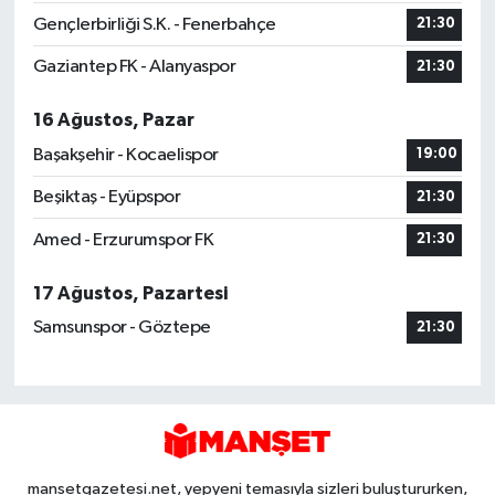
Gençlerbirliği S.K. - Fenerbahçe
21:30
Gaziantep FK - Alanyaspor
21:30
16 Ağustos, Pazar
Başakşehir - Kocaelispor
19:00
Beşiktaş - Eyüpspor
21:30
Amed - Erzurumspor FK
21:30
17 Ağustos, Pazartesi
Samsunspor - Göztepe
21:30
mansetgazetesi.net, yepyeni temasıyla sizleri buluştururken,