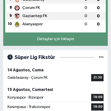
8
Çorum FK
0
0
9
Gaziantep FK
0
0
10
Alanyaspor
0
0
Detaylar için tıklayın
Süper Lig Fikstür
14 Ağustos, Cuma
Galatasaray - Çorum FK
21:30
15 Ağustos, Cumartesi
Konyaspor - Rizespor
19:00
Kasımpaşa - Trabzonspor
19:00