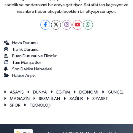
sadelik ve modernizmi bir araya getiriyor. Şatafattan kaçınıyor ve
insanlara haber okuyabilecekleri bir altyapı sunuyor.
Hava Durumu
Trafik Durumu
Puan Durumu ve Fikstür
Tüm Manşetler
Son Dakika Haberleri
Haber Arşivi
ASAYİŞ
DÜNYA
EĞİTİM
EKONOMİ
GÜNCEL
MAGAZİN
RESMİ İLAN
SAĞLIK
SİYASET
SPOR
TEKNOLOJİ