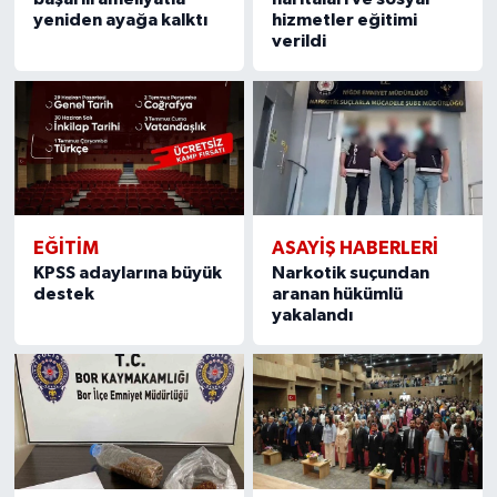
yeniden ayağa kalktı
hizmetler eğitimi
verildi
EĞİTİM
ASAYİŞ HABERLERİ
KPSS adaylarına büyük
Narkotik suçundan
destek
aranan hükümlü
yakalandı