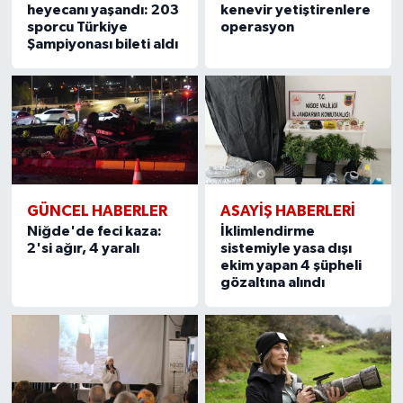
heyecanı yaşandı: 203
kenevir yetiştirenlere
sporcu Türkiye
operasyon
Şampiyonası bileti aldı
GÜNCEL HABERLER
ASAYİŞ HABERLERİ
Niğde'de feci kaza:
İklimlendirme
2'si ağır, 4 yaralı
sistemiyle yasa dışı
ekim yapan 4 şüpheli
gözaltına alındı