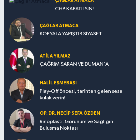
ÇAĞLAR ATMACA
CHP KAPATILSIN!
ÇAĞLAR ATMACA
KOPYALA YAPIŞTIR SİYASET
ATILA YILMAZ
ÇAĞRIM SARAN VE DUMAN'A
HALIL EŞMEBAŞI
Play-Off öncesi, tarihten gelen sese
kulak verin!
OP. DR. NECIP SEFA ÖZDEN
Rinoplasti: Görünüm ve Sağlığın
Buluşma Noktası