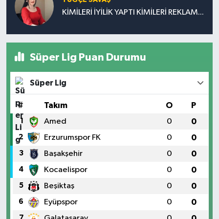
KİMİLERİ İYİLİK YAPTI KİMİLERİ REKLAM...
Süper Lig Puan Durumu
Süper Lig
#
Takım
O
P
1
Amed
0
0
2
Erzurumspor FK
0
0
3
Başakşehir
0
0
4
Kocaelispor
0
0
5
Beşiktaş
0
0
6
Eyüpspor
0
0
7
Galatasaray
0
0