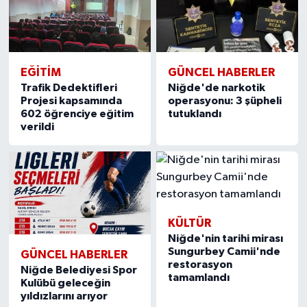
EĞİTİM
GÜNCEL HABERLER
Trafik Dedektifleri
Niğde'de narkotik
Projesi kapsamında
operasyonu: 3 şüpheli
602 öğrenciye eğitim
tutuklandı
verildi
KÜLTÜR
Niğde'nin tarihi mirası
Sungurbey Camii'nde
GÜNCEL HABERLER
restorasyon
Niğde Belediyesi Spor
tamamlandı
Kulübü geleceğin
yıldızlarını arıyor