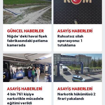
GÜNCEL HABERLER
ASAYİŞ HABERLERİ
Niğde'deki havai fişek
Ruhsatsız silah
fabrikasındaki patlama
operasyonu: 1
kamerada
tutuklama
ASAYİŞ HABERLERİ
ASAYİŞ HABERLERİ
4 bin 761 kişiye
Narkotik hükümlüsü 2
narkotikle mücadele
firari yakalandı
eğitimi verildi