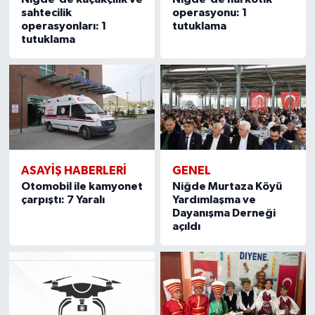
sahtecilik
operasyonu: 1
operasyonları: 1
tutuklama
tutuklama
ASAYİŞ HABERLERİ
GENEL
Otomobil ile kamyonet
Niğde Murtaza Köyü
çarpıştı: 7 Yaralı
Yardımlaşma ve
Dayanışma Derneği
açıldı