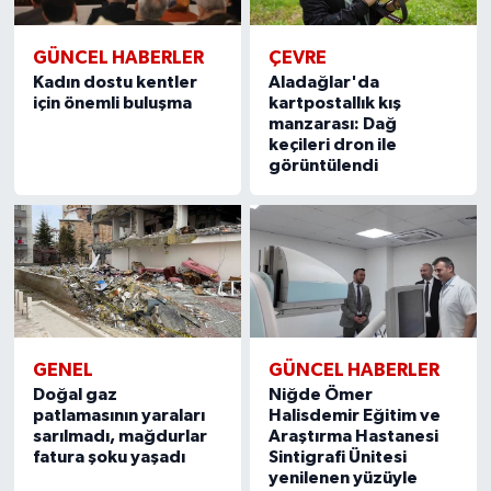
GÜNCEL HABERLER
ÇEVRE
Kadın dostu kentler
Aladağlar'da
için önemli buluşma
kartpostallık kış
manzarası: Dağ
keçileri dron ile
görüntülendi
GENEL
GÜNCEL HABERLER
Doğal gaz
Niğde Ömer
patlamasının yaraları
Halisdemir Eğitim ve
sarılmadı, mağdurlar
Araştırma Hastanesi
fatura şoku yaşadı
Sintigrafi Ünitesi
yenilenen yüzüyle