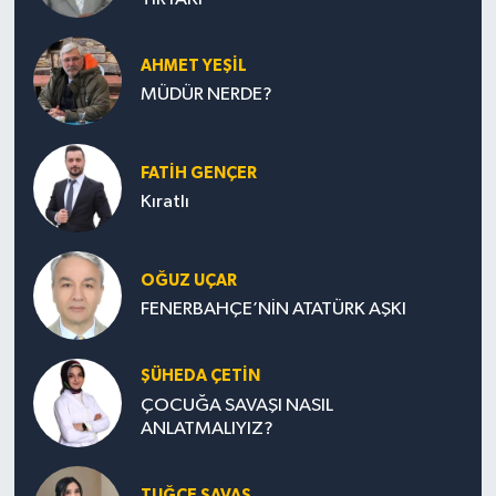
AHMET YEŞİL
MÜDÜR NERDE?
FATIH GENÇER
Kıratlı
OĞUZ UÇAR
FENERBAHÇE’NİN ATATÜRK AŞKI
ŞÜHEDA ÇETİN
ÇOCUĞA SAVAŞI NASIL
ANLATMALIYIZ?
TUĞÇE SAVAŞ