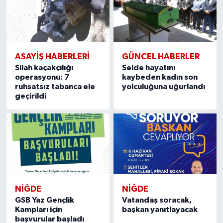
ASAYİŞ HABERLERİ
GÜNCEL HABERLER
Silah kaçakçılığı
Selde hayatını
operasyonu: 7
kaybeden kadın son
ruhsatsız tabanca ele
yolculuğuna uğurlandı
geçirildi
NIĞDE
NIĞDE
GSB Yaz Gençlik
Vatandaş soracak,
Kampları için
başkan yanıtlayacak
başvurular başladı