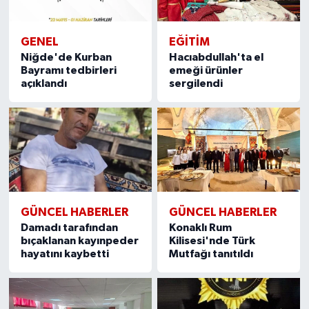
GENEL
EĞİTİM
Niğde'de Kurban
Hacıabdullah'ta el
Bayramı tedbirleri
emeği ürünler
açıklandı
sergilendi
GÜNCEL HABERLER
GÜNCEL HABERLER
Damadı tarafından
Konaklı Rum
bıçaklanan kayınpeder
Kilisesi'nde Türk
hayatını kaybetti
Mutfağı tanıtıldı