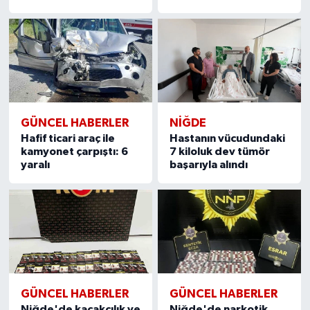
GÜNCEL HABERLER
NIĞDE
Hafif ticari araç ile
Hastanın vücudundaki
kamyonet çarpıştı: 6
7 kiloluk dev tümör
yaralı
başarıyla alındı
GÜNCEL HABERLER
GÜNCEL HABERLER
Niğde'de kaçakçılık ve
Niğde'de narkotik