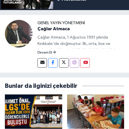
GENEL YAYIN YÖNETMENI
Çağlar Atmaca
Çağlar Atmaca, 1 Ağustos 1991 yılında
Kırıkkale'de doğmuştur. İlk, orta, lise ve
üniversite öğrenimini Kırıkkale'de aldı. Halen
Devam Et
Kırıkkale Üniversitesi İktisadi ve İdari Bilimler
Fakültesi, Siyaset Bilimi ve Kamu Yönetimi
öğrencisi olan Çağlar Atmaca, 2016 yılından
bu yana Manşet Gazetesi Genel Yayın
Yönetmenliği yapmaktadır.
Bunlar da ilginizi çekebilir