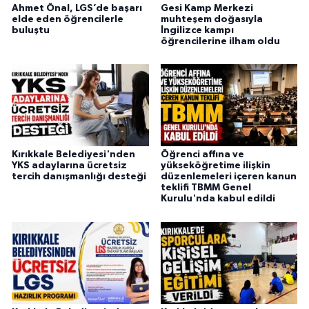
Ahmet Önal, LGS’de başarı
Gesi Kamp Merkezi
elde eden öğrencilerle
muhteşem doğasıyla
buluştu
İngilizce kampı
öğrencilerine ilham oldu
Kırıkkale Belediyesi'nden
Öğrenci affına ve
YKS adaylarına ücretsiz
yükseköğretime ilişkin
tercih danışmanlığı desteği
düzenlemeleri içeren kanun
teklifi TBMM Genel
Kurulu'nda kabul edildi