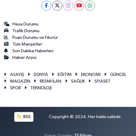
Hava Durumu
Trafik Durumu
Puan Durumu ve Fikstür
Tüm Manşetler
Son Dakika Haberleri
Haber Arşivi
ASAYİŞ
DÜNYA
EĞİTİM
EKONOMİ
GÜNCEL
MAGAZİN
RESMİ İLAN
SAĞLIK
SİYASET
SPOR
TEKNOLOJİ
RSS
Copyright © 2024. Her hakkı saklıdır.
Haber Yazılımı:
TE Bilişim