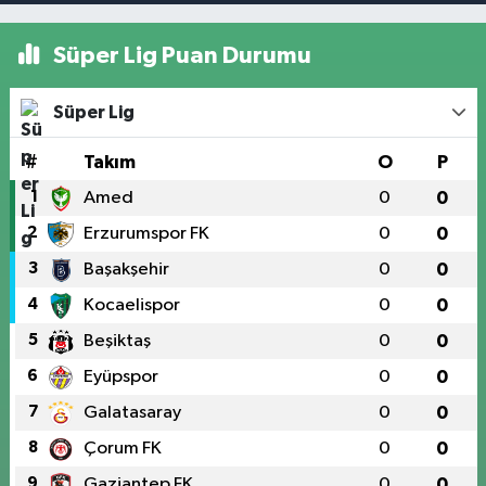
Süper Lig Puan Durumu
Süper Lig
#
Takım
O
P
1
Amed
0
0
2
Erzurumspor FK
0
0
3
Başakşehir
0
0
4
Kocaelispor
0
0
5
Beşiktaş
0
0
6
Eyüpspor
0
0
7
Galatasaray
0
0
8
Çorum FK
0
0
9
Gaziantep FK
0
0