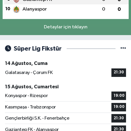
10
Alanyaspor
0
0
Detaylar için tıklayın
Süper Lig Fikstür
14 Ağustos, Cuma
Galatasaray - Çorum FK
21:30
15 Ağustos, Cumartesi
Konyaspor - Rizespor
19:00
Kasımpaşa - Trabzonspor
19:00
Gençlerbirliği S.K. - Fenerbahçe
21:30
Gaziantep FK - Alanyaspor
21:30