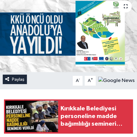
Paylaş
-
+
A
A
Kırıkkale Belediyesi
personeline madde
bağımlılığı semineri
verildi