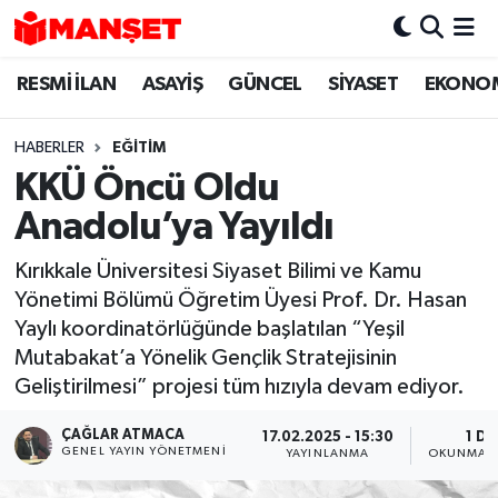
RESMİ İLAN
ASAYİŞ
GÜNCEL
SİYASET
EKONO
Hava Durumu
Trafik Durumu
HABERLER
EĞİTİM
KKÜ Öncü Oldu
Süper Lig Puan Durumu ve Fikstür
Anadolu’ya Yayıldı
Tüm Manşetler
Kırıkkale Üniversitesi Siyaset Bilimi ve Kamu
Yönetimi Bölümü Öğretim Üyesi Prof. Dr. Hasan
Son Dakika Haberleri
Yaylı koordinatörlüğünde başlatılan “Yeşil
Mutabakat’a Yönelik Gençlik Stratejisinin
Haber Arşivi
Geliştirilmesi” projesi tüm hızıyla devam ediyor.
ÇAĞLAR ATMACA
17.02.2025 - 15:30
1 DK
GENEL YAYIN YÖNETMENI
YAYINLANMA
OKUNMA S