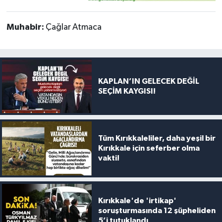
Muhabir:
Çağlar Atmaca
KAPLAN’IN GELECEK DEĞİL
SEÇİM KAYGISI!
Tüm Kırıkkaleliler, daha yeşil bir
Kırıkkale için seferber olma
vakti!
Kırıkkale'de 'irtikap'
soruşturmasında 12 şüpheliden
5’i tutuklandı