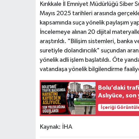
Kırıkkale İl Emniyet Müdürlüğü Siber 
Mayıs 2025 tarihleri arasında gerçekle
kapsamında suça yönelik paylaşım yaptı
İncelemeye alınan 20 dijital materyalle b
araştırıldı. "Bilişim sistemleri, banka 
suretiyle dolandırıcılık" suçundan aran
yönelik adli işlem başlatıldı. Öte y
vatandaşa yönelik bilgilendirme faaliye
Bolu’daki tra
Aslıyüce, son
İçeriği Görüntül
Kaynak: İHA