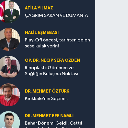
ATILA YILMAZ
ÇAĞRIM SARAN VE DUMAN'A
HALIL EŞMEBAŞI
Play-Off öncesi, tarihten gelen
sese kulak verin!
OP. DR. NECIP SEFA ÖZDEN
Rinoplasti: Görünüm ve
Sağlığın Buluşma Noktası
DR. MEHMET ÖZTÜRK
Kırıkkale’nin Seçimi..
DR. MEHMET EFE NAMLI
Bahar Dönemi Geldi, Çattı!