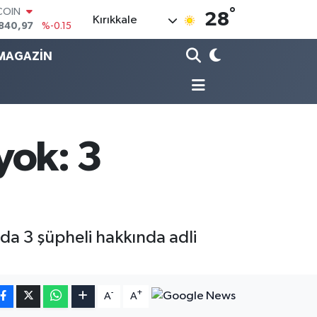
COIN
°
840,97
%-0.15
28
Kırıkkale
LAR
7436
%0.18
MAGAZİN
RO
2510
%0.32
RLİN
4811
%0.38
M ALTIN
60.55
%0
 yok: 3
T100
779
%-14
da 3 şüpheli hakkında adli
-
+
A
A