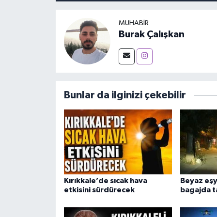
MUHABIR
Burak Çalışkan
Bunlar da ilginizi çekebilir
Kırıkkale’de sıcak hava
Beyaz eşy
etkisini sürdürecek
bagajda t