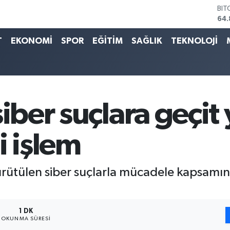
BIT
64.
DO
47,
T
EKONOMİ
SPOR
EĞİTİM
SAĞLIK
TEKNOLOJİ
EU
55,
STE
64,
GRA
66
iber suçlara geçit
BİS
13.
i işlem
yürütülen siber suçlarla mücadele kapsamın
1 DK
OKUNMA SÜRESI