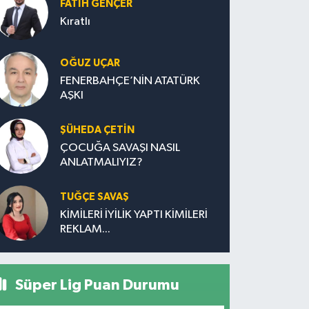
FATIH GENÇER
Kıratlı
OĞUZ UÇAR
FENERBAHÇE’NİN ATATÜRK
AŞKI
ŞÜHEDA ÇETİN
ÇOCUĞA SAVAŞI NASIL
ANLATMALIYIZ?
TUĞÇE SAVAŞ
KİMİLERİ İYİLİK YAPTI KİMİLERİ
REKLAM...
Süper Lig Puan Durumu