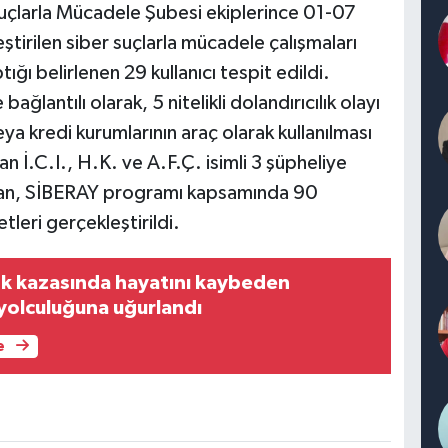
Suçlarla Mücadele Şubesi ekiplerince 01-07
ştirilen siber suçlarla mücadele çalışmaları
ğı belirlenen 29 kullanıcı tespit edildi.
ağlantılı olarak, 5 nitelikli dolandırıcılık olayı
veya kredi kurumlarının araç olarak kullanılması
an İ.C.I., H.K. ve A.F.Ç. isimli 3 şüpheliye
andan, SİBERAY programı kapsamında 90
tleri gerçekleştirildi.
fik kazasında hayatını kaybeden
 yolculuğuna uğurlandı
e