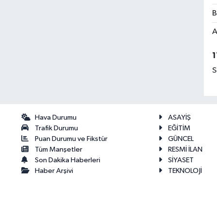
B
A
1
S
Hava Durumu
ASAYİŞ
Trafik Durumu
EĞİTİM
Puan Durumu ve Fikstür
GÜNCEL
Tüm Manşetler
RESMİ İLAN
Son Dakika Haberleri
SİYASET
Haber Arşivi
TEKNOLOJİ