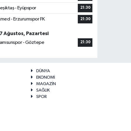
eşiktaş - Eyüpspor
21:30
med - Erzurumspor FK
21:30
7 Ağustos, Pazartesi
amsunspor - Göztepe
21:30
DÜNYA
EKONOMİ
MAGAZİN
SAĞLIK
SPOR