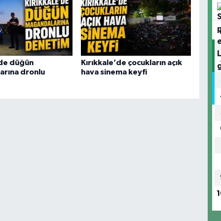
’de düğün
Kırıkkale’de çocukların açık
rına dronlu
hava sinema keyfi
1