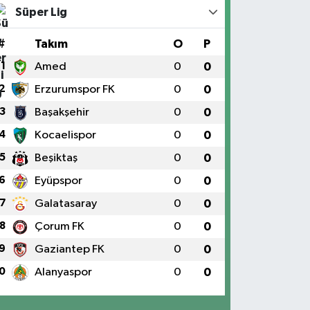
Süper Lig
#
Takım
O
P
1
Amed
0
0
2
Erzurumspor FK
0
0
3
Başakşehir
0
0
4
Kocaelispor
0
0
5
Beşiktaş
0
0
6
Eyüpspor
0
0
7
Galatasaray
0
0
8
Çorum FK
0
0
9
Gaziantep FK
0
0
0
Alanyaspor
0
0