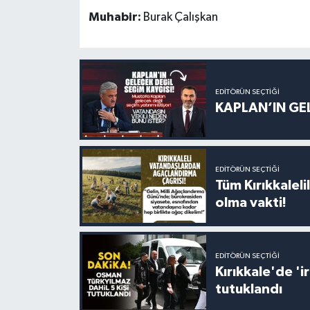
Muhabir:
Burak Çalışkan
EDITÖRÜN SEÇTIĞI
KAPLAN’IN GEL
EDITÖRÜN SEÇTIĞI
Tüm Kırıkkalelil
olma vakti!
EDITÖRÜN SEÇTIĞI
Kırıkkale'de '
tutuklandı