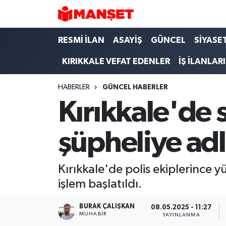
Hava Durumu
RESMİ İLAN
ASAYİŞ
GÜNCEL
SİYASE
KIRIKKALE VEFAT EDENLER
İŞ İLANLARI
Trafik Durumu
HABERLER
GÜNCEL HABERLER
Süper Lig Puan Durumu ve Fikstür
Kırıkkale'de s
Tüm Manşetler
şüpheliye adl
Son Dakika Haberleri
Haber Arşivi
Kırıkkale'de polis ekiplerince 
işlem başlatıldı.
BURAK ÇALIŞKAN
08.05.2025 - 11:27
MUHABIR
YAYINLANMA