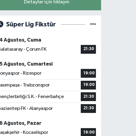
Detaylar için tıklayın
Süper Lig Fikstür
4 Ağustos, Cuma
alatasaray - Çorum FK
21:30
5 Ağustos, Cumartesi
onyaspor - Rizespor
19:00
asımpaşa - Trabzonspor
19:00
ençlerbirliği S.K. - Fenerbahçe
21:30
aziantep FK - Alanyaspor
21:30
6 Ağustos, Pazar
aşakşehir - Kocaelispor
19:00