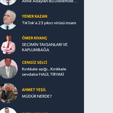
Anne Adayları Bu Dönemde
Nelere Dikkat Etmeli?
YENER KAZAN
TikTok’a 23 yıkıcı virüsü insanı
ÖMER KIVANÇ
SEÇİMİN TAVŞANLARI VE
KAPLUMBAĞA
CENGİZ SELCİ
Kırıkkale aşığı...Kırıkkale
sevdalısı HALİL TİRYAKİ
AHMET YEŞİL
MÜDÜR NERDE?