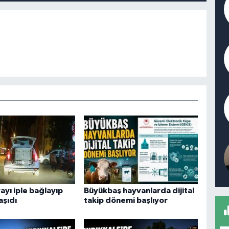
ayı iple bağlayıp
Büyükbaş hayvanlarda dijital
aşıdı
takip dönemi başlıyor