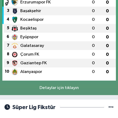
2
Erzurumspor FK
0
0
3
Başakşehir
0
0
4
Kocaelispor
0
0
5
Beşiktaş
0
0
6
Eyüpspor
0
0
7
Galatasaray
0
0
8
Çorum FK
0
0
9
Gaziantep FK
0
0
10
Alanyaspor
0
0
Detaylar için tıklayın
Süper Lig Fikstür