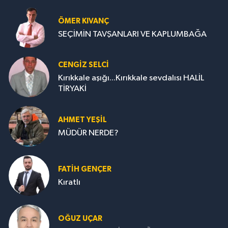
ÖMER KIVANÇ
SEÇİMİN TAVŞANLARI VE KAPLUMBAĞA
CENGİZ SELCİ
Kırıkkale aşığı...Kırıkkale sevdalısı HALİL
TİRYAKİ
AHMET YEŞİL
MÜDÜR NERDE?
FATIH GENÇER
Kıratlı
OĞUZ UÇAR