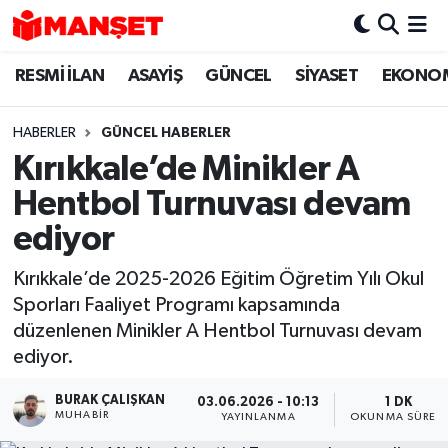
RESMİ İLAN
ASAYİŞ
GÜNCEL
SİYASET
EKONO
Hava Durumu
Trafik Durumu
HABERLER
GÜNCEL HABERLER
Kırıkkale’de Minikler A
Süper Lig Puan Durumu ve Fikstür
Hentbol Turnuvası devam
Tüm Manşetler
ediyor
Kırıkkale’de 2025-2026 Eğitim Öğretim Yılı Okul
Son Dakika Haberleri
Sporları Faaliyet Programı kapsamında
düzenlenen Minikler A Hentbol Turnuvası devam
Haber Arşivi
ediyor.
BURAK ÇALIŞKAN
03.06.2026 - 10:13
1 DK
MUHABIR
YAYINLANMA
OKUNMA SÜRESI