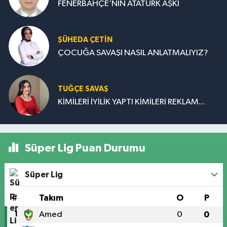
FENERBAHÇE’NİN ATATÜRK AŞKI
ŞÜHEDA ÇETİN
ÇOCUĞA SAVAŞI NASIL ANLATMALIYIZ?
TUĞÇE SAVAŞ
KİMİLERİ İYİLİK YAPTI KİMİLERİ REKLAM...
Süper Lig Puan Durumu
Süper Lig
#
Takım
O
P
1
Amed
0
0