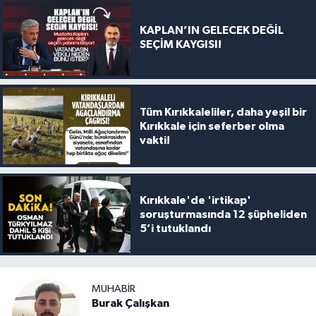
KAPLAN’IN GELECEK DEĞİL
SEÇİM KAYGISI!
Tüm Kırıkkaleliler, daha yeşil bir
Kırıkkale için seferber olma
vakti!
Kırıkkale'de 'irtikap'
soruşturmasında 12 şüpheliden
5’i tutuklandı
MUHABIR
Burak Çalışkan