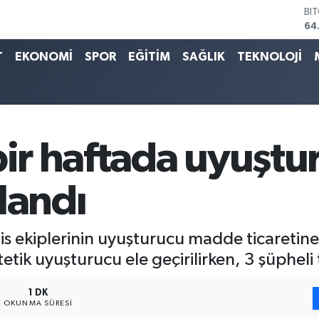
BI
64
DO
47
T
EKONOMİ
SPOR
EĞİTİM
SAĞLIK
TEKNOLOJİ
EU
55
ST
64
GR
66
bir haftada uyuşt
Bİ
13
landı
lis ekiplerinin uyuşturucu madde ticaretine
tik uyuşturucu ele geçirilirken, 3 şüpheli 
1 DK
OKUNMA SÜRESI