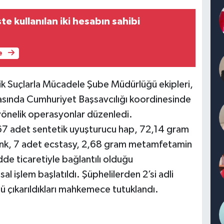
te kullanılan iki hesabın sahibi
e
ik Suçlarla Mücadele Şube Müdürlüğü ekipleri,
rasında Cumhuriyet Başsavcılığı koordinesinde
 yönelik operasyonlar düzenledi.
367 adet sentetik uyuşturucu hap, 72,14 gram
unk, 7 adet ecstasy, 2,68 gram metamfetamin
de ticaretiyle bağlantılı olduğu
al işlem başlatıldı. Şüphelilerden 2’si adli
3'ü çıkarıldıkları mahkemece tutuklandı.