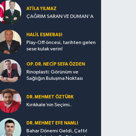
ATILA YILMAZ
ÇAĞRIM SARAN VE DUMAN'A
HALIL EŞMEBAŞI
Play-Off öncesi, tarihten gelen
sese kulak verin!
OP. DR. NECIP SEFA ÖZDEN
Rinoplasti: Görünüm ve
Sağlığın Buluşma Noktası
DR. MEHMET ÖZTÜRK
Kırıkkale’nin Seçimi..
DR. MEHMET EFE NAMLI
Bahar Dönemi Geldi, Çattı!