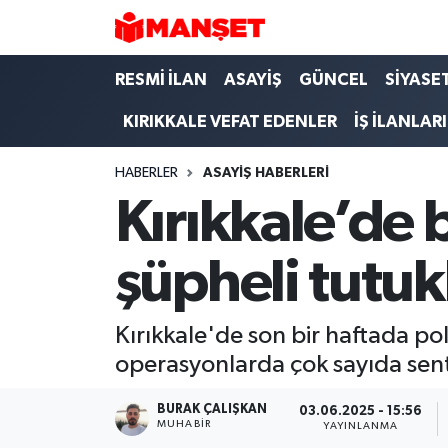
Hava Durumu
RESMİ İLAN
ASAYİŞ
GÜNCEL
SİYASE
KIRIKKALE VEFAT EDENLER
İŞ İLANLARI
Trafik Durumu
HABERLER
ASAYİŞ HABERLERİ
Süper Lig Puan Durumu ve Fikstür
Kırıkkale’de 
Tüm Manşetler
şüpheli tutuk
Son Dakika Haberleri
Haber Arşivi
Kırıkkale'de son bir haftada po
operasyonlarda çok sayıda sente
BURAK ÇALIŞKAN
03.06.2025 - 15:56
MUHABIR
YAYINLANMA