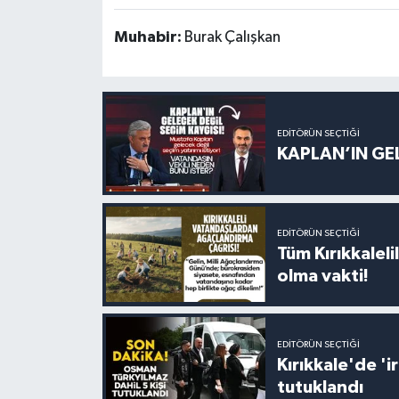
Muhabir:
Burak Çalışkan
EDITÖRÜN SEÇTIĞI
KAPLAN’IN GEL
EDITÖRÜN SEÇTIĞI
Tüm Kırıkkalelil
olma vakti!
EDITÖRÜN SEÇTIĞI
Kırıkkale'de '
tutuklandı