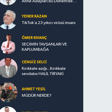
Anne Adayları Bu Dönemde
Nelere Dikkat Etmeli?
YENER KAZAN
TikTok’a 23 yıkıcı virüsü insanı
ÖMER KIVANÇ
SEÇİMİN TAVŞANLARI VE
KAPLUMBAĞA
CENGİZ SELCİ
Kırıkkale aşığı...Kırıkkale
sevdalısı HALİL TİRYAKİ
AHMET YEŞİL
MÜDÜR NERDE?