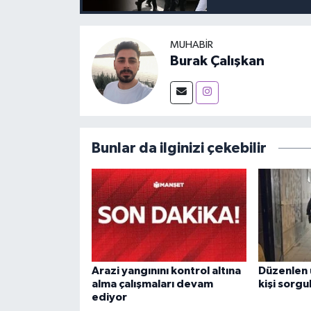
MUHABIR
Burak Çalışkan
Bunlar da ilginizi çekebilir
Arazi yangınını kontrol altına
Düzenlen
alma çalışmaları devam
kişi sorgu
ediyor