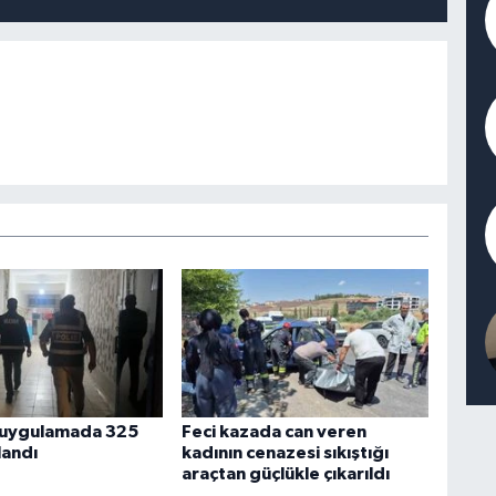
 uygulamada 325
Feci kazada can veren
landı
kadının cenazesi sıkıştığı
araçtan güçlükle çıkarıldı