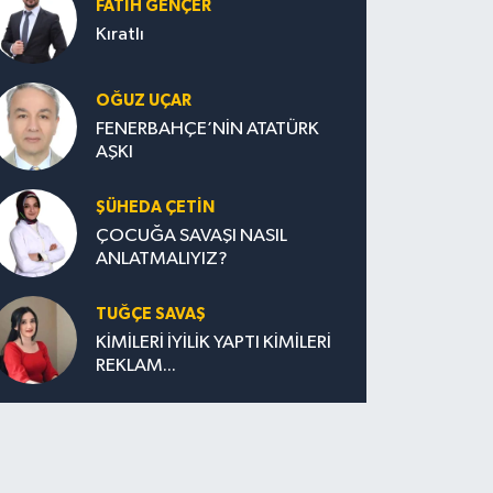
FATIH GENÇER
Kıratlı
OĞUZ UÇAR
FENERBAHÇE’NİN ATATÜRK
AŞKI
ŞÜHEDA ÇETİN
ÇOCUĞA SAVAŞI NASIL
ANLATMALIYIZ?
TUĞÇE SAVAŞ
KİMİLERİ İYİLİK YAPTI KİMİLERİ
REKLAM...