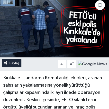
Paylaş
-
+
A
A
Kırıkkale İl Jandarma Komutanlığı ekipleri, aranan
şahısların yakalanmasına yönelik yürüttüğü
çalışmalar kapsamında iki ayrı ilçede operasyon
düzenledi. Keskin ilçesinde, FETÖ silahlı terör
örgütü üyeliği suçundan aranan ve ihraç polis