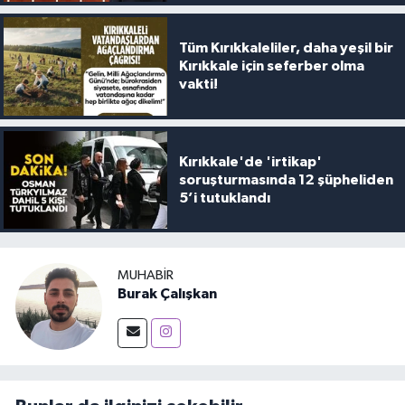
Tüm Kırıkkaleliler, daha yeşil bir
Kırıkkale için seferber olma
vakti!
Kırıkkale'de 'irtikap'
soruşturmasında 12 şüpheliden
5’i tutuklandı
MUHABIR
Burak Çalışkan