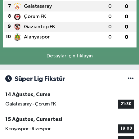
7
Galatasaray
0
0
8
Çorum FK
0
0
9
Gaziantep FK
0
0
10
Alanyaspor
0
0
Detaylar için tıklayın
Süper Lig Fikstür
14 Ağustos, Cuma
Galatasaray - Çorum FK
21:30
15 Ağustos, Cumartesi
Konyaspor - Rizespor
19:00