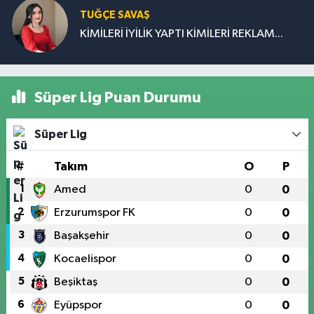
TUĞÇE SAVAŞ
KİMİLERİ İYİLİK YAPTI KİMİLERİ REKLAM...
Süper Lig Puan Durumu
Süper Lig
#
Takım
O
P
1
Amed
0
0
2
Erzurumspor FK
0
0
3
Başakşehir
0
0
4
Kocaelispor
0
0
5
Beşiktaş
0
0
6
Eyüpspor
0
0