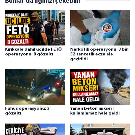
Bunlar da ilginizi çekebilir
Kırıkkale dahil üç ilde FETÖ
Narkotik operasyonu: 3 bin
operasyonu: 8 gözaltı
32 sentetik ecza ele
geçirildi
Fuhuş operasyonu: 3
Yanan beton mikseri
gözaltı
kullanılamaz hale geldi