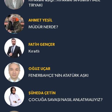
Kırıkkale aşığı...Kırıkkale sevdalısı HALİL
TİRYAKİ
AHMET YEŞİL
MÜDÜR NERDE?
FATIH GENÇER
Kıratlı
OĞUZ UÇAR
FENERBAHÇE’NİN ATATÜRK AŞKI
ŞÜHEDA ÇETİN
ÇOCUĞA SAVAŞI NASIL ANLATMALIYIZ?