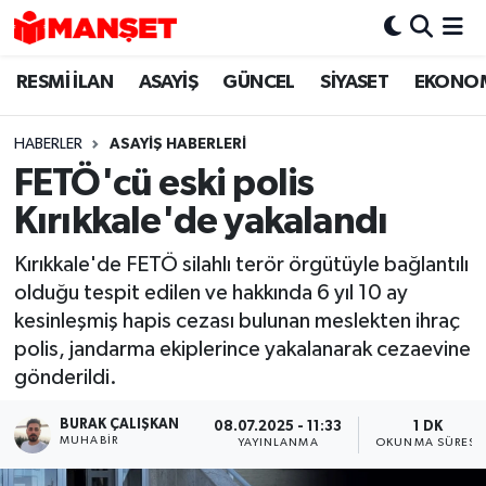
RESMİ İLAN
ASAYİŞ
GÜNCEL
SİYASET
EKONO
Hava Durumu
Trafik Durumu
HABERLER
ASAYİŞ HABERLERİ
FETÖ'cü eski polis
Süper Lig Puan Durumu ve Fikstür
Kırıkkale'de yakalandı
Tüm Manşetler
Kırıkkale'de FETÖ silahlı terör örgütüyle bağlantılı
olduğu tespit edilen ve hakkında 6 yıl 10 ay
Son Dakika Haberleri
kesinleşmiş hapis cezası bulunan meslekten ihraç
polis, jandarma ekiplerince yakalanarak cezaevine
Haber Arşivi
gönderildi.
BURAK ÇALIŞKAN
08.07.2025 - 11:33
1 DK
MUHABIR
YAYINLANMA
OKUNMA SÜRESI