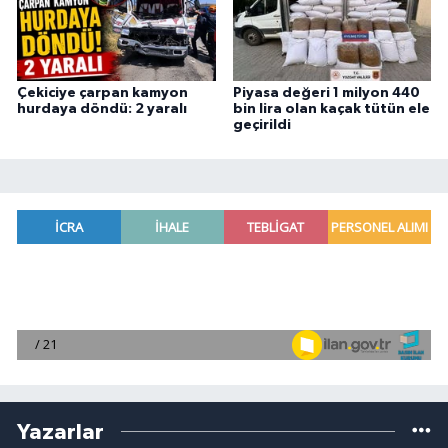
Çekiciye çarpan kamyon
Piyasa değeri 1 milyon 440
hurdaya döndü: 2 yaralı
bin lira olan kaçak tütün ele
geçirildi
Yazarlar