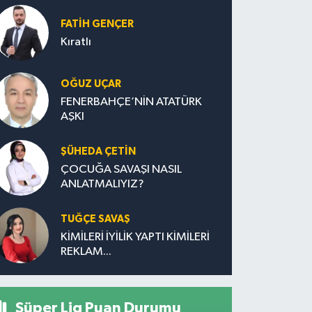
FATIH GENÇER
Kıratlı
OĞUZ UÇAR
FENERBAHÇE’NİN ATATÜRK
AŞKI
ŞÜHEDA ÇETİN
ÇOCUĞA SAVAŞI NASIL
ANLATMALIYIZ?
TUĞÇE SAVAŞ
KİMİLERİ İYİLİK YAPTI KİMİLERİ
REKLAM...
Süper Lig Puan Durumu