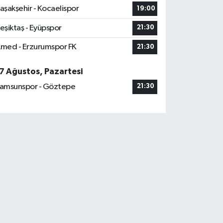
aşakşehir - Kocaelispor
19:00
eşiktaş - Eyüpspor
21:30
med - Erzurumspor FK
21:30
7 Ağustos, Pazartesi
amsunspor - Göztepe
21:30