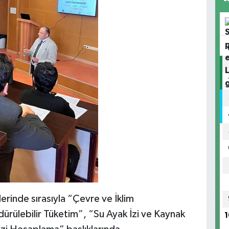
erinde sırasıyla “Çevre ve İklim
ürülebilir Tüketim”, “Su Ayak İzi ve Kaynak
1