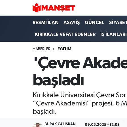
Hava Durumu
RESMİ İLAN
ASAYİŞ
GÜNCEL
SİYASE
KIRIKKALE VEFAT EDENLER
İŞ İLANLARI
Trafik Durumu
HABERLER
EĞİTİM
Süper Lig Puan Durumu ve Fikstür
'Çevre Akadem
Tüm Manşetler
başladı
Son Dakika Haberleri
Haber Arşivi
Kırıkkale Üniversitesi Çevre 
“Çevre Akademisi” projesi, 6 M
başladı.
BURAK ÇALIŞKAN
09.05.2025 - 12:03