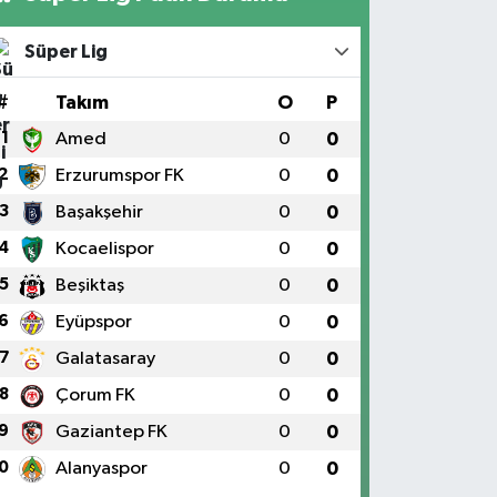
Süper Lig
#
Takım
O
P
1
Amed
0
0
2
Erzurumspor FK
0
0
3
Başakşehir
0
0
4
Kocaelispor
0
0
5
Beşiktaş
0
0
6
Eyüpspor
0
0
7
Galatasaray
0
0
8
Çorum FK
0
0
9
Gaziantep FK
0
0
0
Alanyaspor
0
0