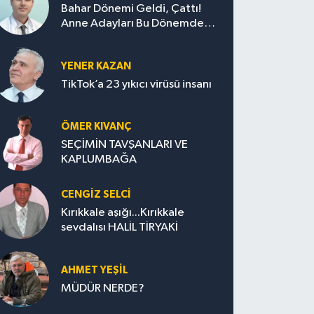
Bahar Dönemi Geldi, Çattı!
Anne Adayları Bu Dönemde
Nelere Dikkat Etmeli?
YENER KAZAN
TikTok’a 23 yıkıcı virüsü insanı
ÖMER KIVANÇ
SEÇİMİN TAVŞANLARI VE
KAPLUMBAĞA
CENGİZ SELCİ
Kırıkkale aşığı...Kırıkkale
sevdalısı HALİL TİRYAKİ
AHMET YEŞİL
MÜDÜR NERDE?