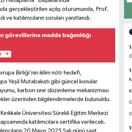
İzi Hesaplama” başlıklarında
da gerçekleştirilen açılış oturumunda, Prof.
 ve katılımcıların soruları yanıtlandı.
in görevlilerine madde bağımlılığı
1
e
G
1
rupa Birliği'nin iklim nötr hedefi,
K
pa Yeşil Mutabakatı gibi güncel konular
e uyumu, karbon sınır düzenleme mekanizması
K
rnekler üzerinden bilgilendirmelerde bulunuldu.
G
ırıkkale Üniversitesi Sürekli Eğitim Merkezi
G
apsamında katılımcılara sertifika verilecek.
1
ılımcıların 20 Mayıs 2025 Salı günü saat