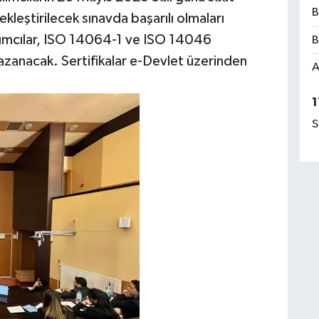
B
leştirilecek sınavda başarılı olmaları
ılımcılar, ISO 14064-1 ve ISO 14046
B
 kazanacak. Sertifikalar e-Devlet üzerinden
A
1
S