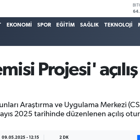
DO
47
EU
55
T
EKONOMİ
SPOR
EĞİTİM
SAĞLIK
TEKNOLOJİ
ST
64
GR
65
Bİ
13.
isi Projesi' açılış
BI
64
Sorunları Araştırma ve Uygulama Merkezi 
ayıs 2025 tarihinde düzenlenen açılış otur
09.05.2025 - 12:15
2 DK