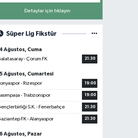
Detaylar için tıklayın
Süper Lig Fikstür
4 Ağustos, Cuma
alatasaray - Çorum FK
21:30
5 Ağustos, Cumartesi
onyaspor - Rizespor
19:00
asımpaşa - Trabzonspor
19:00
ençlerbirliği S.K. - Fenerbahçe
21:30
aziantep FK - Alanyaspor
21:30
6 Ağustos, Pazar