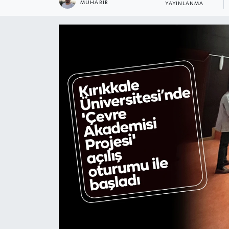
MUHABIR
YAYINLANMA