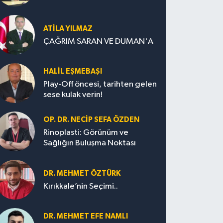
ATILA YILMAZ
ÇAĞRIM SARAN VE DUMAN'A
HALIL EŞMEBAŞI
Play-Off öncesi, tarihten gelen
sese kulak verin!
OP. DR. NECIP SEFA ÖZDEN
Rinoplasti: Görünüm ve
Sağlığın Buluşma Noktası
DR. MEHMET ÖZTÜRK
Kırıkkale’nin Seçimi..
DR. MEHMET EFE NAMLI