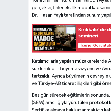
Yönetimi” ile “Kurumsal Karbon Ayak 
gerçekleştirilecek. İlk modül kapsamın
Dr. Hasan Yaylı tarafından sunum yapıldı
Kırıkkale’de d
semineri
İçeriği Görüntül
Katılımcılarla yapılan müzakerelerde Av
sürdürülebilir büyüme vizyonu ve Avru
tartışıldı. Ayrıca büyümenin çevreyl
ve Türkiye-AB ticaret ilişkileri gibi ö
Beş gün sürecek eğitimlerin sonunda, K
(SEM) aracılığıyla yürütülen protokol k
Sertifika almaya hak kazanmak için kat