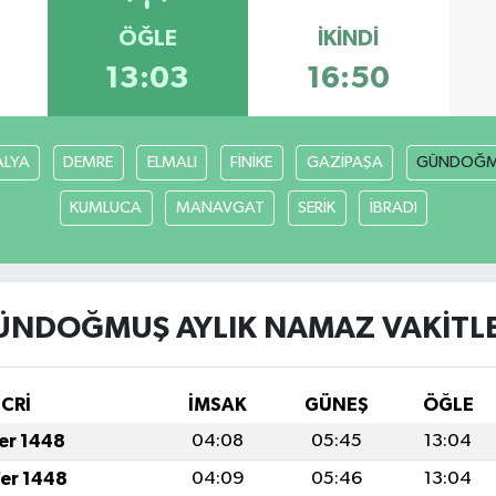
ÖĞLE
İKINDI
13:03
16:50
ALYA
DEMRE
ELMALI
FİNİKE
GAZİPAŞA
GÜNDOĞ
KUMLUCA
MANAVGAT
SERİK
İBRADI
ÜNDOĞMUŞ AYLIK NAMAZ VAKITLE
İCRİ
İMSAK
GÜNEŞ
ÖĞLE
fer 1448
04:08
05:45
13:04
fer 1448
04:09
05:46
13:04