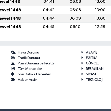
evvel 1448
04:41
06:08
13:00
levvel 1448
04:42
06:08
13:00
levvel 1448
04:44
06:09
13:00
levvel 1448
04:45
06:10
12:59
Hava Durumu
ASAYİŞ
Trafik Durumu
EĞİTİM
Puan Durumu ve Fikstür
GÜNCEL
Tüm Manşetler
RESMİ İLAN
Son Dakika Haberleri
SİYASET
Haber Arşivi
TEKNOLOJİ