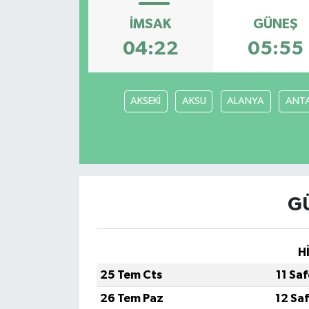
İMSAK
GÜNEŞ
04:22
05:55
AKSEKİ
AKSU
ALANYA
ANT
G
H
25 Tem Cts
11 Sa
26 Tem Paz
12 Sa