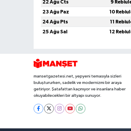
22 Ağu Cts
9 Rebiul
23 Ağu Paz
10 Rebiu
24 Ağu Pts
11 Rebiu
25 Ağu Sal
12 Rebiu
mansetgazetesi.net, yepyeni temasıyla sizleri
buluştururken, sadelik ve modernizmi bir araya
getiriyor. Şatafattan kaçınıyor ve insanlara haber
okuyabilecekleri bir altyapı sunuyor.