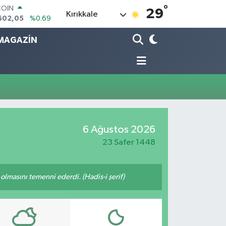
°
COIN
29
Kırıkkale
602,05
%0.69
LAR
5986
%0.06
MAGAZİN
RO
0700
%0.1
RLİN
2438
%0.21
M ALTIN
8.23
%0.39
T100
768
%48
6 Ağustos 2026
23 Safer 1448
lmasını temenni ederdi. (Hadis-i şerif)