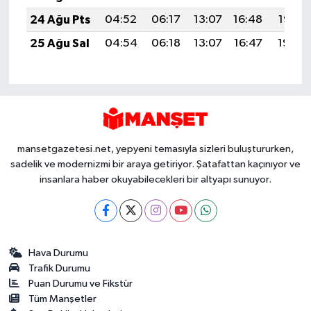
24 Ağu Pts
04:52
06:17
13:07
16:48
19:47
25 Ağu Sal
04:54
06:18
13:07
16:47
19:45
mansetgazetesi.net, yepyeni temasıyla sizleri buluştururken,
sadelik ve modernizmi bir araya getiriyor. Şatafattan kaçınıyor ve
insanlara haber okuyabilecekleri bir altyapı sunuyor.
Hava Durumu
Trafik Durumu
Puan Durumu ve Fikstür
Tüm Manşetler