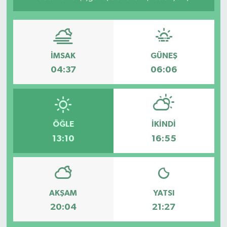
İMSAK
GÜNEŞ
04:37
06:06
ÖĞLE
İKINDI
13:10
16:55
AKŞAM
YATSI
20:04
21:27