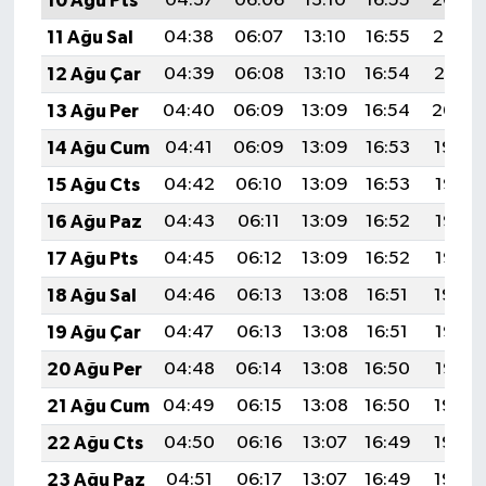
10 Ağu Pts
04:37
06:06
13:10
16:55
20:04
11 Ağu Sal
04:38
06:07
13:10
16:55
20:03
12 Ağu Çar
04:39
06:08
13:10
16:54
20:01
13 Ağu Per
04:40
06:09
13:09
16:54
20:00
14 Ağu Cum
04:41
06:09
13:09
16:53
19:59
15 Ağu Cts
04:42
06:10
13:09
16:53
19:58
16 Ağu Paz
04:43
06:11
13:09
16:52
19:57
17 Ağu Pts
04:45
06:12
13:09
16:52
19:56
18 Ağu Sal
04:46
06:13
13:08
16:51
19:54
19 Ağu Çar
04:47
06:13
13:08
16:51
19:53
20 Ağu Per
04:48
06:14
13:08
16:50
19:52
21 Ağu Cum
04:49
06:15
13:08
16:50
19:50
22 Ağu Cts
04:50
06:16
13:07
16:49
19:49
23 Ağu Paz
04:51
06:17
13:07
16:49
19:48