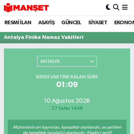
RESMİ İLAN
ASAYİŞ
GÜNCEL
SİYASET
EKONO
Hava Durumu
Antalya Finike Namaz Vakitleri
Trafik Durumu
Süper Lig Puan Durumu ve Fikstür
ANTALYA
Tüm Manşetler
İKINDI VAKTINE KALAN SÜRE
01:09
Son Dakika Haberleri
Haber Arşivi
10 Ağustos 2026
27 Safer 1448
Müminlerin en hayırlıları, kanaatkâr olanlarıdır, en şerlileri
de tamahkâr (açgözlü) olanlarıdır. (Hadis-i şerif)