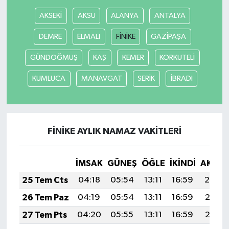
AKSEKİ
AKSU
ALANYA
ANTALYA
DEMRE
ELMALI
FİNİKE
GAZİPAŞA
GÜNDOĞMUŞ
KAŞ
KEMER
KORKUTELİ
KUMLUCA
MANAVGAT
SERİK
İBRADI
FİNİKE AYLIK NAMAZ VAKITLERI
İMSAK
GÜNEŞ
ÖĞLE
İKINDI
AKŞA
25 Tem Cts
04:18
05:54
13:11
16:59
20:19
26 Tem Paz
04:19
05:54
13:11
16:59
20:18
27 Tem Pts
04:20
05:55
13:11
16:59
20:17